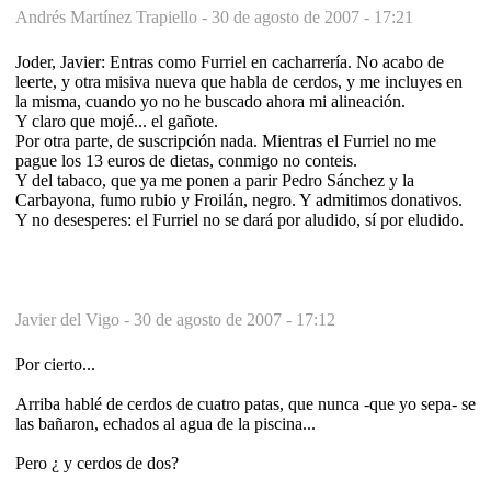
Andrés Martínez Trapiello -
30 de agosto de 2007 - 17:21
Joder, Javier: Entras como Furriel en cacharrería. No acabo de
leerte, y otra misiva nueva que habla de cerdos, y me incluyes en
la misma, cuando yo no he buscado ahora mi alineación.
Y claro que mojé... el gañote.
Por otra parte, de suscripción nada. Mientras el Furriel no me
pague los 13 euros de dietas, conmigo no conteis.
Y del tabaco, que ya me ponen a parir Pedro Sánchez y la
Carbayona, fumo rubio y Froilán, negro. Y admitimos donativos.
Y no desesperes: el Furriel no se dará por aludido, sí por eludido.
Javier del Vigo -
30 de agosto de 2007 - 17:12
Por cierto...
Arriba hablé de cerdos de cuatro patas, que nunca -que yo sepa- se
las bañaron, echados al agua de la piscina...
Pero ¿ y cerdos de dos?