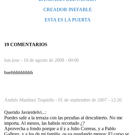
CREADOR INEFABLE
ESTA ES LA PUERTA
19 COMENTARIOS
luis jose -
10 de agosto de 2008 - 00:06
buehhhhhhhhh
Andrés Martínez Trapiello -
01 de septiembre de 2007 - 12:20
Querido Javierdelvi...:
Puedes salir a la terraza con las pezuñas al descubierto. No me
importa. Al menos, las habrás recortado ¿?
Aprovecha a fondo porque a tí y a Julio Correas, y a Pablo
Gallego, y a los de mi familia, os va quedando menos: El curso se