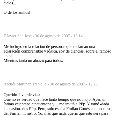
cielos...
O de los anillos!
F.Javier San José -
30 de agosto de 2007 - 13:14
Me incluyo en la relación de personas que reclaman una
aclaración comprensible y lógica, soy de ciencias, sobre el famoso
"pipi".
Mientras tanto un abrazo para todos.
Andrés Martínez Trapiello -
30 de agosto de 2007 - 12:23
Querido Javierdelvi...:
Que no es verdad que hace tanto tiempo que no mojo. Ayer, un
íntimo celebraba cincuentona y..., me invitó a PPp. Y tomé -dada
la ocasión- dos PPp. Pero, solo estaba Froilán Cortés con nosotros;
del Furriel, ni rastro. Yo, más que nada quería que estuviera para