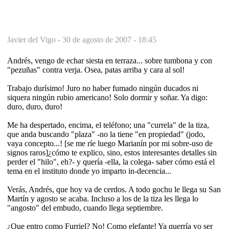
Javier del Vigo -
30 de agosto de 2007 - 18:45
Andrés, vengo de echar siesta en terraza... sobre tumbona y con
"pezuñas" contra verja. Osea, patas arriba y cara al sol!
Trabajo durísimo! Juro no haber fumado ningún ducados ni
siquera ningún rubio americano! Solo dormir y soñar. Ya digo:
duro, duro, duro!
Me ha despertado, encima, el teléfono; una "currela" de la tiza,
que anda buscando "plaza" -no la tiene "en propiedad" (jodo,
vaya concepto...! [se me ríe luego Marianín por mi sobre-uso de
signos raros]¿cómo te explico, sino, estos interesantes detalles sin
perder el "hilo", eh?- y quería -ella, la colega- saber cómo está el
tema en el instituto donde yo imparto in-decencia...
Verás, Andrés, que hoy va de cerdos. A todo gochu le llega su San
Martín y agosto se acaba. Incluso a los de la tiza les llega lo
"angosto" del embudo, cuando llega septiembre.
¿Que entro como Furriel? No! Como elefante! Ya querría yo ser