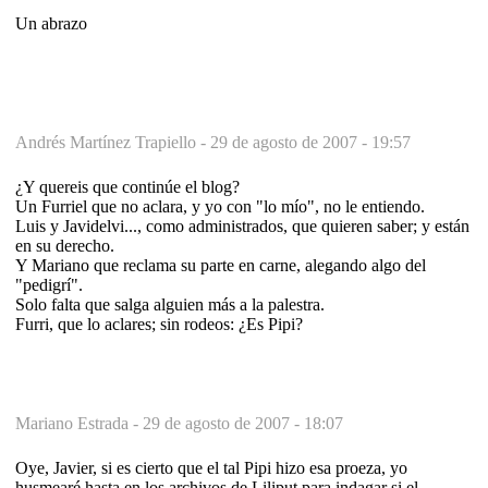
Un abrazo
Andrés Martínez Trapiello -
29 de agosto de 2007 - 19:57
¿Y quereis que continúe el blog?
Un Furriel que no aclara, y yo con "lo mío", no le entiendo.
Luis y Javidelvi..., como administrados, que quieren saber; y están
en su derecho.
Y Mariano que reclama su parte en carne, alegando algo del
"pedigrí".
Solo falta que salga alguien más a la palestra.
Furri, que lo aclares; sin rodeos: ¿Es Pipi?
Mariano Estrada -
29 de agosto de 2007 - 18:07
Oye, Javier, si es cierto que el tal Pipi hizo esa proeza, yo
husmearé hasta en los archivos de Liliput para indagar si el