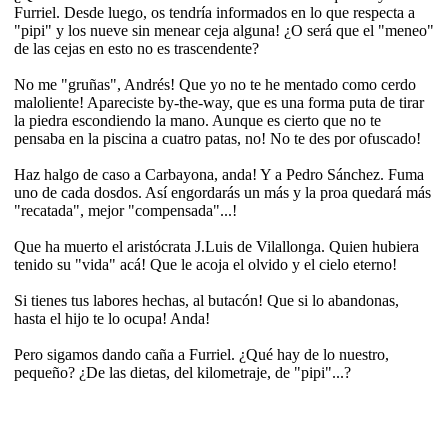
Furriel. Desde luego, os tendría informados en lo que respecta a
"pipi" y los nueve sin menear ceja alguna! ¿O será que el "meneo"
de las cejas en esto no es trascendente?
No me "gruñas", Andrés! Que yo no te he mentado como cerdo
maloliente! Apareciste by-the-way, que es una forma puta de tirar
la piedra escondiendo la mano. Aunque es cierto que no te
pensaba en la piscina a cuatro patas, no! No te des por ofuscado!
Haz halgo de caso a Carbayona, anda! Y a Pedro Sánchez. Fuma
uno de cada dosdos. Así engordarás un más y la proa quedará más
"recatada", mejor "compensada"...!
Que ha muerto el aristócrata J.Luis de Vilallonga. Quien hubiera
tenido su "vida" acá! Que le acoja el olvido y el cielo eterno!
Si tienes tus labores hechas, al butacón! Que si lo abandonas,
hasta el hijo te lo ocupa! Anda!
Pero sigamos dando caña a Furriel. ¿Qué hay de lo nuestro,
pequeño? ¿De las dietas, del kilometraje, de "pipi"...?