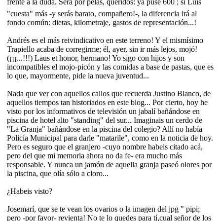
frente a la duda. Será por pelas, queridos: ya puse 600 ; si Luis
"cuesta" más -y serás barato, compañero!-, la diferencia irá al
fondo común: dietas, kilometraje, gastos de representación...!
Andrés es el más reivindicativo en este terreno! Y el mismísimo
Trapiello acaba de corregirme; él, ayer, sin ir más lejos, mojó!
(¡¡¡...!!!) Laus et honor, hermano! Yo sigo con hijos y son
incompatibles el mojo-picón y las comidas a base de pastas, que es
lo que, mayormente, pide la nueva juventud...
Nada que ver con aquellos callos que recuerda Justino Blanco, de
aquellos tiempos tan historiados en este blog... Por cierto, hoy he
visto por los informativos de televisión un jabalí bañándose en
piscina de hotel alto "standing" del sur... Imaginais un cerdo de
"La Granja" bañándose en la piscina del colegio? Allí no había
Policía Municipal para darle "matarile", como en la noticia de hoy.
Pero es seguro que el granjero -cuyo nombre habeis citado acá,
pero del que mi memoria ahora no da fe- era mucho más
responsable. Y nunca un jamón de aquella granja paseó olores por
la piscina, que olía sólo a cloro...
¿Habeis visto?
Josemarí, que se te vean los ovarios o la imagen del jpg " pipi;
pero -por favor- revienta! No te lo quedes para tí,cual señor de los