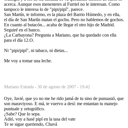
acerca. Aunque esos menesteres al Furriel no le interesan. Como
tampoco le interesa lo de "pipi/pipí", parece.
San Martín, te informo, es la plaza del Barrio Húmedo, y en ella,
el día de San Martín matan el gochu. Pero no hablemos de gochos.
En cuanto al butacón... acaba de llegar el otro hijo de Madrid.
Seguiré en el banco.
¿La Carbayona? Pregunta a Mariano, que ha quedado con ella
para el día 12.O.
Ni "pipi/pipí", ni tabaco, ni dietas...
Me voy a tomar una leche.
Mariano Estrada -
30 de agosto de 2007 - 19:42
Oye, Javié, que yo no me he rido jamá de tu sino de punuasió, que
son maraviyoso. E má, te vuervo a desí: me entantan tu manejo
puntuale y ortográfico.
¿Sabe? Que lo sepa.
Adió, voy a hasé pipí en la tasa del vate
Te se sigue queriendo, Chavá