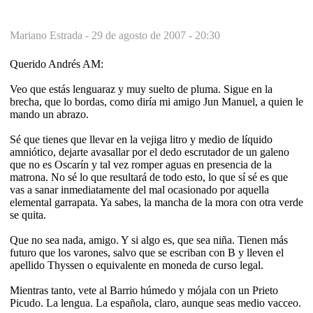
Mariano Estrada -
29 de agosto de 2007 - 20:30
Querido Andrés AM:
Veo que estás lenguaraz y muy suelto de pluma. Sigue en la
brecha, que lo bordas, como diría mi amigo Jun Manuel, a quien le
mando un abrazo.
Sé que tienes que llevar en la vejiga litro y medio de líquido
amniótico, dejarte avasallar por el dedo escrutador de un galeno
que no es Oscarín y tal vez romper aguas en presencia de la
matrona. No sé lo que resultará de todo esto, lo que sí sé es que
vas a sanar inmediatamente del mal ocasionado por aquella
elemental garrapata. Ya sabes, la mancha de la mora con otra verde
se quita.
Que no sea nada, amigo. Y si algo es, que sea niña. Tienen más
futuro que los varones, salvo que se escriban con B y lleven el
apellido Thyssen o equivalente en moneda de curso legal.
Mientras tanto, vete al Barrio húmedo y mójala con un Prieto
Picudo. La lengua. La española, claro, aunque seas medio vacceo.