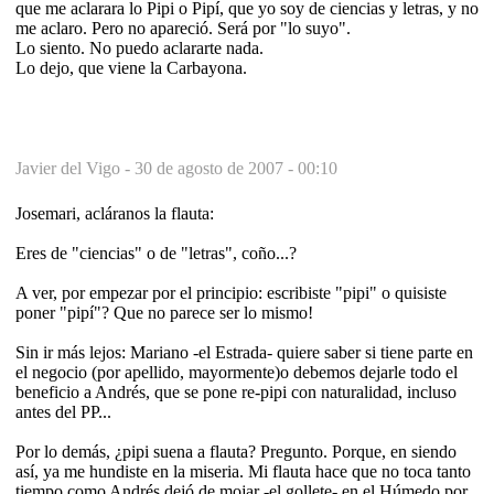
que me aclarara lo Pipi o Pipí, que yo soy de ciencias y letras, y no
me aclaro. Pero no apareció. Será por "lo suyo".
Lo siento. No puedo aclararte nada.
Lo dejo, que viene la Carbayona.
Javier del Vigo -
30 de agosto de 2007 - 00:10
Josemari, acláranos la flauta:
Eres de "ciencias" o de "letras", coño...?
A ver, por empezar por el principio: escribiste "pipi" o quisiste
poner "pipí"? Que no parece ser lo mismo!
Sin ir más lejos: Mariano -el Estrada- quiere saber si tiene parte en
el negocio (por apellido, mayormente)o debemos dejarle todo el
beneficio a Andrés, que se pone re-pipi con naturalidad, incluso
antes del PP...
Por lo demás, ¿pipi suena a flauta? Pregunto. Porque, en siendo
así, ya me hundiste en la miseria. Mi flauta hace que no toca tanto
tiempo como Andrés dejó de mojar -el gollete- en el Húmedo por