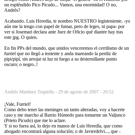
un espléndido Pico Picudo... Vamos, una enormidad! O no,
Andrés?
Acabando. Luis Heredia, te nombro NUESTRO legisteniente, -yo
aún me la tengo con papel de fumar, pero de leges, ni papa- por
ver si Josemari declara ante Juez de Oficio qué diantre hay tras
este jpg. O quien.
En fin PPs del mundo, que unidos venceremos el cerrilismo de un
furriel que no llegó a teniente y anda mareando la perdiz de
pipi/pipí, sin arrojar ni luz ni fuego a su desternillante punto
oscuro; o negro..!
Andrés Martínez Trapiello -
29 de agosto de 2007 - 20:52
¡Vale, Furriel!
Como debo tener las meninges un tanto alteradas, voy a hacerte
caso y me marcho al Barrio Húmedo para tomarme un Valjunco
(Prieto Picudo) que me lo aclare.
Y si no fuera así, lo dejo en manos de Luis Heredía, que como
abogado encontrará alguna solución; o de Javierdelvi..., que -