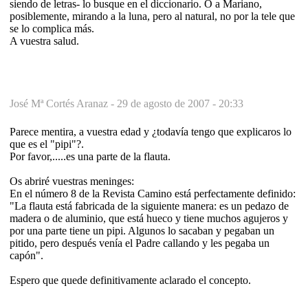
siendo de letras- lo busque en el diccionario. O a Mariano,
posiblemente, mirando a la luna, pero al natural, no por la tele que
se lo complica más.
A vuestra salud.
José Mª Cortés Aranaz -
29 de agosto de 2007 - 20:33
Parece mentira, a vuestra edad y ¿todavía tengo que explicaros lo
que es el "pipi"?.
Por favor,.....es una parte de la flauta.
Os abriré vuestras meninges:
En el número 8 de la Revista Camino está perfectamente definido:
"La flauta está fabricada de la siguiente manera: es un pedazo de
madera o de aluminio, que está hueco y tiene muchos agujeros y
por una parte tiene un pipi. Algunos lo sacaban y pegaban un
pitido, pero después venía el Padre callando y les pegaba un
capón".
Espero que quede definitivamente aclarado el concepto.