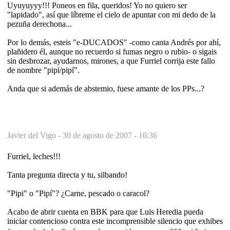
Uyuyuyyy!!! Poneos en fila, queridos! Yo no quiero ser
"lapidado", así que líbreme el cielo de apuntar con mi dedo de la
pezuña derechona...
Por lo demás, esteis "e-DUCADOS" -como canta Andrés por ahí,
plañidero él, aunque no recuerdo si fumas negro o rubio- o sigais
sin desbrozar, ayudarnos, mirones, a que Furriel corrija este fallo
de nombre "pipi/pipí".
Anda que si además de abstemio, fuese amante de los PPs...?
Javier del Vigo -
30 de agosto de 2007 - 16:36
Furriel, leches!!!
Tanta pregunta directa y tu, silbando!
"Pipi" o "Pipí"? ¿Carne, pescado o caracol?
Acabo de abrir cuenta en BBK para que Luis Heredia pueda
iniciar contencioso contra este incomprensible silencio que exhibes