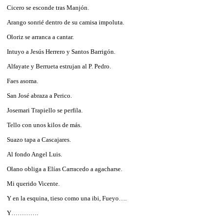
Cicero se esconde tras Manjón.
Arango sonrié dentro de su camisa impoluta.
Oloriz se arranca a cantar.
Intuyo a Jesús Herrero y Santos Barrigón.
Alfayate y Berrueta estrujan al P. Pedro.
Faes asoma.
San José abraza a Perico.
Josemari Trapiello se perfila.
Tello con unos kilos de más.
Suazo tapa a Cascajares.
Al fondo Angel Luis.
Olano obliga a Elías Carracedo a agacharse.
Mi querido Vicente.
Y en la esquina, tieso como una ibi, Fueyo….
Y………….