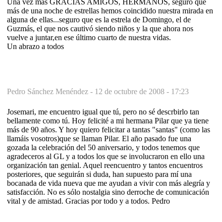
Una vez más GRACIAS AMIGOS, HERMANOS, seguro que
más de una noche de estrellas hemos coincidido nuestra mirada en
alguna de ellas...seguro que es la estrela de Domingo, el de
Guzmás, el que nos cautivó siendo niños y la que ahora nos
vuelve a juntar,en ese último cuarto de nuestra vidas.
Un abrazo a todos
Pedro Sánchez Menéndez -
12 de octubre de 2008 - 17:23
Josemari, me encuentro igual que tú, pero no sé descrbirlo tan
bellamente como tú. Hoy felicité a mi hermana Pilar que ya tiene
más de 90 años. Y hoy quiero felicitar a tantas "santas" (como las
llamáis vosotros)que se llaman Pilar. El año pasado fue una
gozada la celebración del 50 aniversario, y todos tenemos que
agradeceros al GL y a todos los que se involucraron en ello una
organización tan genial. Aquel reencuentro y tantos encuentros
posteriores, que seguirán si duda, han supuesto para mí una
bocanada de vida nueva que me ayudan a vivir con más alegría y
satisfacción. No es sólo nostalgia sino derroche de comunicación
vital y de amistad. Gracias por todo y a todos. Pedro