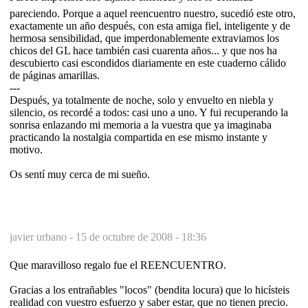
pareciendo. Porque a aquel reencuentro nuestro, sucedió este otro,
exactamente un año después, con esta amiga fiel, inteligente y de
hermosa sensibilidad, que imperdonablemente extraviamos los
chicos del GL hace también casi cuarenta años... y que nos ha
descubierto casi escondidos diariamente en este cuaderno cálido
de páginas amarillas.
---
Después, ya totalmente de noche, solo y envuelto en niebla y
silencio, os recordé a todos: casi uno a uno. Y fui recuperando la
sonrisa enlazando mi memoria a la vuestra que ya imaginaba
practicando la nostalgia compartida en ese mismo instante y
motivo.
Os sentí muy cerca de mi sueño.
javier urbano -
15 de octubre de 2008 - 18:36
Que maravilloso regalo fue el REENCUENTRO.
Gracias a los entrañables "locos" (bendita locura) que lo hicísteis
realidad con vuestro esfuerzo y saber estar, que no tienen precio.