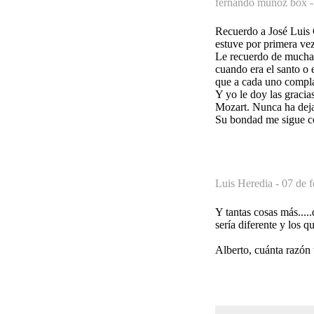
fernando muñoz box 
Recuerdo a José Luis 
estuve por primera vez
Le recuerdo de muchas 
cuando era el santo o 
que a cada uno compla
Y yo le doy las graci
Mozart. Nunca ha deja
Su bondad me sigue c
Luis Heredia -
07 de f
Y tantas cosas más....
sería diferente y los q
Alberto, cuánta razón 