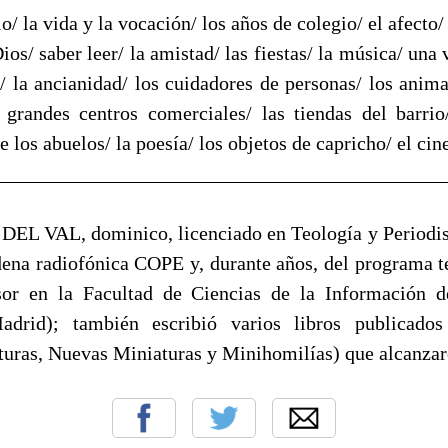
o/ la vida y la vocación/ los años de colegio/ el afecto/
Dios/ saber leer/ la amistad/ las fiestas/ la música/ una 
o/ la ancianidad/ los cuidadores de personas/ los anim
 grandes centros comerciales/ las tiendas del barri
e los abuelos/ la poesía/ los objetos de capricho/ el cin
____________________________________________
EL VAL, dominico, licenciado en Teología y Periodi
dena radiofónica COPE y, durante años, del programa t
sor en la Facultad de Ciencias de la Información d
adrid); también escribió varios libros publicado
turas, Nuevas Miniaturas y Minihomilías) que alcanzar