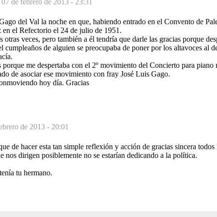
-
07 de febrero de 2013 - 23:31
Gago del Val la noche en que, habiendo entrado en el Convento de Palen
 en el Refectorio el 24 de julio de 1951.
otras veces, pero también a él tendría que darle las gracias porque de
el cumpleaños de alguien se preocupaba de poner por los altavoces al d
cía.
as porque me despertaba con el 2º movimiento del Concierto para piano 
do de asociar ese movimiento con fray José Luis Gago.
onmoviendo hoy día. Gracias
ebrero de 2013 - 20:01
.que de hacer esta tan simple reflexión y acción de gracias sincera todos
ue nos dirigen posiblemente no se estarían dedicando a la política.
tenía tu hermano.