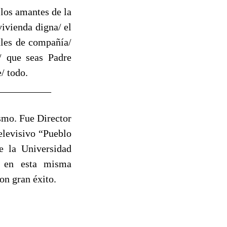
 los amantes de la
vivienda digna/ el
ales de compañía/
o/ que seas Padre
e/ todo.
___________
smo. Fue Director
elevisivo “Pueblo
e la Universidad
s en esta misma
on gran éxito.