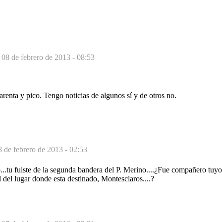
-
08 de febrero de 2013 - 08:53
renta y pico. Tengo noticias de algunos sí y de otros no.
8 de febrero de 2013 - 02:53
...tu fuiste de la segunda bandera del P. Merino....¿Fue compañero tuy
l del lugar donde esta destinado, Montesclaros....?