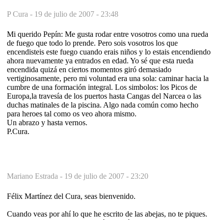
P Cura -
19 de julio de 2007 - 23:48
Mi querido Pepín: Me gusta rodar entre vosotros como una rueda
de fuego que todo lo prende. Pero sois vosotros los que
encendisteis este fuego cuando erais niños y lo estais encendiendo
ahora nuevamente ya entrados en edad. Yo sé que esta rueda
encendida quizá en ciertos momentos giró demasiado
vertiginosamente, pero mi voluntad era una sola: caminar hacia la
cumbre de una formación integral. Los simbolos: los Picos de
Europa,la travesía de los puertos hasta Cangas del Narcea o las
duchas matinales de la piscina. Algo nada común como hecho
para heroes tal como os veo ahora mismo.
Un abrazo y hasta vernos.
P.Cura.
Mariano Estrada -
19 de julio de 2007 - 23:20
Félix Martínez del Cura, seas bienvenido.
Cuando veas por ahí lo que he escrito de las abejas, no te piques.