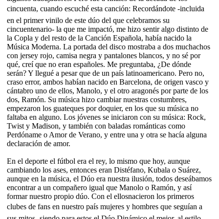
cincuenta, cuando escuché esta canción: Recordándote -incluida
en el primer vinilo de este dúo del que celebramos su
cincuentenario- la que me impactó, me hizo sentir algo distinto de
la Copla y del resto de la Canción Española, había nacido la
Música Moderna. La portada del disco mostraba a dos muchachos
con jersey rojo, camisa negra y pantalones blancos, y no sé por
qué, creí que no eran españoles. Me preguntaba, ¿De dónde
serán? Y llegué a pesar que de un país latinoamericano. Pero no,
craso error, ambos habían nacido en Barcelona, de origen vasco y
cántabro uno de ellos, Manolo, y el otro aragonés por parte de los
dos, Ramón. Su música hizo cambiar nuestras costumbres,
empezaron los guateques por doquier, en los que su música no
faltaba en alguno. Los jóvenes se iniciaron con su música: Rock,
Twist y Madison, y también con baladas románticas como
Perdóname o Amor de Verano, y entre una y otra se hacía alguna
declaración de amor.
En el deporte el fútbol era el rey, lo mismo que hoy, aunque
cambiando los ases, entonces eran Distéfano, Kubala o Suárez,
aunque en la música, el Dúo era nuestra ilusión, todos deseábamos
encontrar a un compañero igual que Manolo o Ramón, y así
formar nuestro propio dúo. Con el ellosnacieron los primeros
clubes de fans en nuestro país mujeres y hombres que seguían a
sus mitos- siendo para estos el Dúo Dinámico el mejor, al estilo