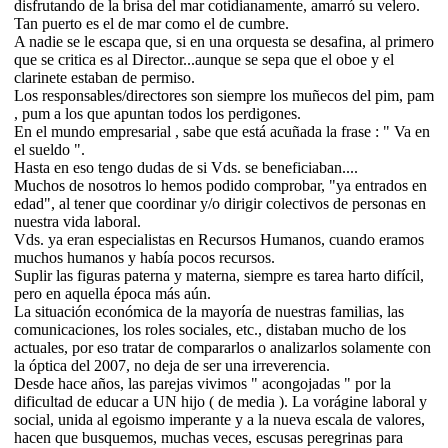
disfrutando de la brisa del mar cotidianamente, amarró su velero.
Tan puerto es el de mar como el de cumbre.
A nadie se le escapa que, si en una orquesta se desafina, al primero
que se critica es al Director...aunque se sepa que el oboe y el
clarinete estaban de permiso.
Los responsables/directores son siempre los muñecos del pim, pam
, pum a los que apuntan todos los perdigones.
En el mundo empresarial , sabe que está acuñada la frase : " Va en
el sueldo ".
Hasta en eso tengo dudas de si Vds. se beneficiaban....
Muchos de nosotros lo hemos podido comprobar, "ya entrados en
edad", al tener que coordinar y/o dirigir colectivos de personas en
nuestra vida laboral.
Vds. ya eran especialistas en Recursos Humanos, cuando eramos
muchos humanos y había pocos recursos.
Suplir las figuras paterna y materna, siempre es tarea harto difícil,
pero en aquella época más aún.
La situación económica de la mayoría de nuestras familias, las
comunicaciones, los roles sociales, etc., distaban mucho de los
actuales, por eso tratar de compararlos o analizarlos solamente con
la óptica del 2007, no deja de ser una irreverencia.
Desde hace años, las parejas vivimos " acongojadas " por la
dificultad de educar a UN hijo ( de media ). La vorágine laboral y
social, unida al egoismo imperante y a la nueva escala de valores,
hacen que busquemos, muchas veces, escusas peregrinas para