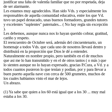
justificar una falta de valentía familiar que no por respetada, deja
de ser alarmante.
Les estamos muy agradecidos. Han sido Vds. y especialmente los
responsables de aquella comunidad educativa, entre los que Vd.
tuvo un papel destacado, unas buenos formadores, grandes tutores
y excelentes "suplentes" paternales... ( No hay regla sin excepción
).
Les debemos, aunque nunca nos lo hayan querido cobrar, gratitud,
cariño y respeto.
El reencuentro de Octubre será, además del cincuentenario, un
homenaje a todos Vds. que cada uno de nosotros llevará dentro y
distribuirá en la proporción que Dios le dé a entender.
Naturalmente en nombre propio, pero también en el de muchos
que asi me lo han transmitido y en el de otros tantos ( o más ) que
lo sienten aunque no lo hayan expresado, gracias P.Cura, a Vd. y a
todos cuantos pusieron lo que tenían y podían, por y para llevar a
buen puerto aquella nave con cerca de 500 grumetes, muchos de
los cuales habíamos visto el mar de lejos.
Un abrazo.
(1) Ya sabe que quien a los 60 está igual que a los 30 ... muy mal
estaba a los 30.