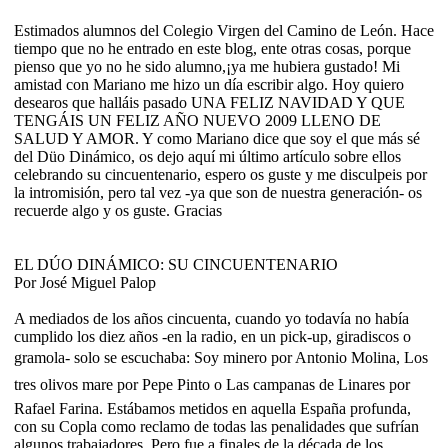
Estimados alumnos del Colegio Virgen del Camino de León. Hace
tiempo que no he entrado en este blog, ente otras cosas, porque
pienso que yo no he sido alumno,¡ya me hubiera gustado! Mi
amistad con Mariano me hizo un día escribir algo. Hoy quiero
desearos que halláis pasado UNA FELIZ NAVIDAD Y QUE
TENGÁIS UN FELIZ AÑO NUEVO 2009 LLENO DE
SALUD Y AMOR. Y como Mariano dice que soy el que más sé
del Düo Dinámico, os dejo aquí mi último artículo sobre ellos
celebrando su cincuentenario, espero os guste y me disculpeis por
la intromisión, pero tal vez -ya que son de nuestra generación- os
recuerde algo y os guste. Gracias
EL DÚO DINÁMICO: SU CINCUENTENARIO
Por José Miguel Palop
A mediados de los años cincuenta, cuando yo todavía no había
cumplido los diez años -en la radio, en un pick-up, giradiscos o
gramola- solo se escuchaba: Soy minero por Antonio Molina, Los
tres olivos mare por Pepe Pinto o Las campanas de Linares por
Rafael Farina. Estábamos metidos en aquella España profunda,
con su Copla como reclamo de todas las penalidades que sufrían
algunos trabajadores. Pero fue a finales de la década de los