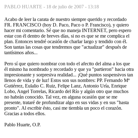
PABLO HUARTE -
18 de julio de 2007 - 13:18
Acabo de leer la carata de nuestro siempre querido y recordado
FR. FRANCISCO (hoy D. Paco, Paco o P. Francisco), y quiero
hacer mi comentario. Sé que no maneja INTERNET, pero espero
estar con él dentro de breves días, si no es que se me complica el
plan. Entonces tendré ocasión de charlar largo y tendido con él.
Son tantas las cosas que tendremos que "actualizar" después de
tantísimos años...
Pero sí que quiero nombrar con todo el afectto del alma a los que
él mismo ha nombrado y recordado y que ya "partieron" hacia otra
impresionante y sorpresiva realidad... ¡Qué puntos suspensivos tan
llenos de vida y de luz! Estos son sus nombres: PP. Fernando Mª
Gutiérrez, Eulalio C. Ruiz, Felipe Lanz, Antonio Uría, Enrique
Lobo, Angel Torrelas, Ricardo del Río y algún otro que muchos
no habrán conocido. Tal vez, en alguna ocasión que se me
presente, trataré de profundizar algo en sus vidas y en sus "hasta
pronto". Al escribir ésto, casi me tiembla un poco el corazón.
Gracias a todos ellos.
Pablo Huarte, O.P.