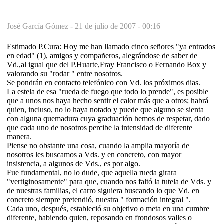
José García Gómez -
21 de julio de 2007 - 00:16
Estimado P.Cura: Hoy me han llamado cinco señores "ya entrados
en edad" (1), amigos y compañeros, alegrándose de saber de
Vd.,al igual que del P.Huarte,Fray Francisco o Fernando Box y
valorando su "rodar " entre nosotros.
Se pondrán en contacto telefónico con Vd. los próximos dias.
La estela de esa "rueda de fuego que todo lo prende", es posible
que a unos nos haya hecho sentir el calor más que a otros; habrá
quien, incluso, no lo haya notado y puede que alguno se sienta
con alguna quemadura cuya graduación hemos de respetar, dado
que cada uno de nosotros percibe la intensidad de diferente
manera.
Piense no obstante una cosa, cuando la amplia mayoría de
nosotros les buscamos a Vds. y en concreto, con mayor
insistencia, a algunos de Vds., es por algo.
Fue fundamental, no lo dude, que aquella rueda girara
"vertiginosamente" para que, cuando nos faltó la tutela de Vds. y
de nuestras familias, el carro siguiera buscando lo que Vd. en
concreto siempre pretendió, nuestra " formación integral ".
Cada uno, después, estableció su objetivo o meta en una cumbre
diferente, habiendo quien, reposando en frondosos valles o