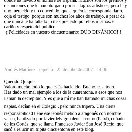
donde ha llevado el nombre de España. Muchos son los premios y
distinciones que le han otorgado por sus logros artísticos, pero hay
uno merecido y no concedido, que a quién le corresponda darlo,
coja el testigo, porque son muchos los años de trabajo, a pesar de
que nunca le ha faltado lo más preciado por ellos mismos: el
cariño y respeto del público.
¡¡¡Felicidades en vuestro cincuentenario: DÚO DINÁMICO!!!
Andrés Martínez Trapiello -
25 de julio de 2007 - 14:06
Querido Quique:
Valoro mucho todo lo que estás haciendo. Bueno, casi todo.
Has dado un mal ejemplo a los de la cuarentona, a esos que nos
llaman la decrepitud. Y es que a mí me han llamado muchas cosas
napias, decían en el Colegio-, pero nunca tripero. Una cierta
responsabilidad tiene ese leonés metido a aragonés con nombre
vasco, bautizado por Javierdelvigopalencia como (Patxi), cuñado
de los Cortés, que se llama Francisco Javier San José Recio, que
sacó a relucir mi tripita cincuentona en este blog.