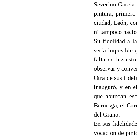
Severino García 
pintura, primero
ciudad, León, co
ni tampoco nació 
Su fidelidad a l
sería imposible 
falta de luz est
observar y conver
Otra de sus fidel
inauguró, y en e
que abundan esos
Bernesga, el Cur
del Grano.
En sus fidelidad
vocación de pint