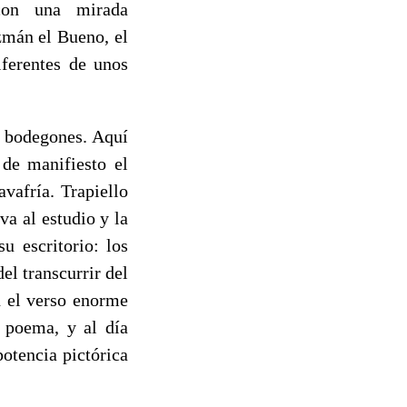
 con una mirada
zmán el Bueno, el
iferentes de unos
s bodegones. Aquí
 de manifiesto el
avafría. Trapiello
a al estudio y la
u escritorio: los
el transcurrir del
n el verso enorme
o poema, y al día
otencia pictórica