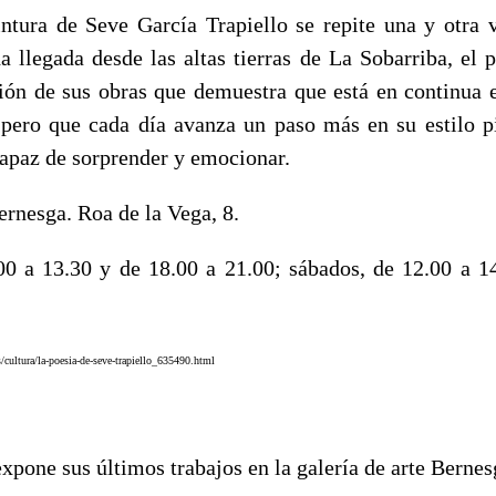
intura de Seve García Trapiello se repite una y otra 
a llegada desde las altas tierras de La Sobarriba, el p
ión de sus obras que demuestra que está en continua 
, pero que cada día avanza un paso más en su estilo p
capaz de sorprender y emocionar.
ernesga. Roa de la Vega, 8.
00 a 13.30 y de 18.00 a 21.00; sábados, de 12.00 a 1
s/cultura/la-poesia-de-seve-trapiello_635490.html
expone sus últimos trabajos en la galería de arte Bernes