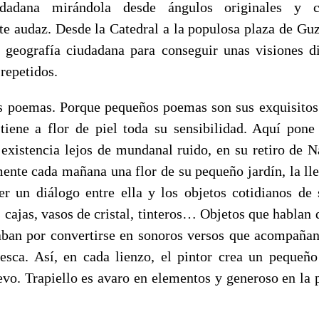
iudadana mirándola desde ángulos originales y
e audaz. Desde la Catedral a la populosa plaza de Gu
la geografía ciudadana para conseguir unas visiones d
repetidos.
os poemas. Porque pequeños poemas son sus exquisito
 tiene a flor de piel toda su sensibilidad. Aquí pone
 existencia lejos de mundanal ruido, en su retiro de N
nte cada mañana una flor de su pequeño jardín, la llev
cer un diálogo entre ella y los objetos cotidianos de s
 cajas, vasos de cristal, tinteros… Objetos que hablan d
ban por convertirse en sonoros versos que acompaña
resca. Así, en cada lienzo, el pintor crea un pequeñ
evo. Trapiello es avaro en elementos y generoso en la p