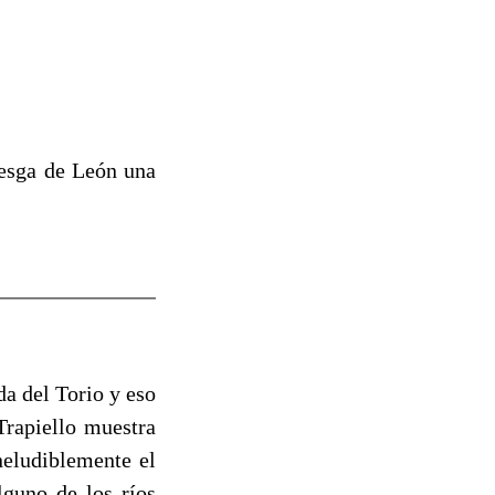
esga de León una
da del Torio y eso
Trapiello muestra
neludiblemente el
lguno de los ríos