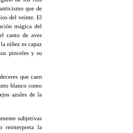
manticismo que de
ios del veinte. El
ración mágica del
el canto de aves
la niñez es capaz
sus pinceles y su
rdeceres que caen
manto blanco como
ejos azules de la
amente subjetivas
o reinterpreta la