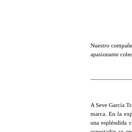
Nuestro compañe
apasionante colec
A Seve García Tra
marca. En la exp
una espléndida c
espectador se en