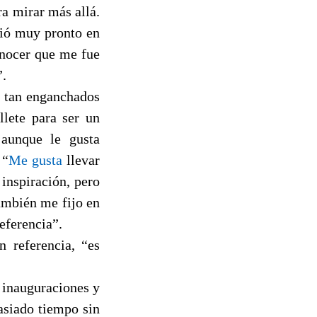
ra mirar más allá.
ció muy pronto en
nocer que me fue
”.
, tan enganchados
llete para ser un
 aunque le gusta
 “
Me gusta
llevar
 inspiración, pero
ambién me fijo en
referencia”.
 referencia, “es
 inauguraciones y
asiado tiempo sin