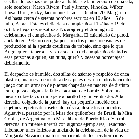
casillas de los días que pudieran hablar de la intención de una cita,
solo nombres: Karen Rivera, Paul y Jimmy, Ninoska, Wilber,
Luisa, Uriel, Vicky, Jacqueline, Israel... Octubre 20, Margarita.
Así hasta cerca de setenta nombres escritos en 10 años. 15 de
julio, Ángel. Este es el día de su cumpleaños. El sábado 19 de
octubre llegamos nosotros a Nicaragua y el domingo 20
celebramos el cumpleaños de Margarita. El calendario de pared,
anclado en 1992 no recogía por tanto los planes mensuales de
producción ni la agenda cotidiana de trabajo, sino que lo que
Ángel quería tener a la vista era el día del cumpleaños de todas
esas personas a quien, sin duda, quería y deseaba homenajear
debidamente.
El despacho es humilde, dos sillas de asiento y respaldo de enea
plástica, una mesa de madera de cajones desarticulados haciendo
juego con un armario de puertas chapadas en madera de distinto
tono, quizá a alguna le falte el acabado de barniz. Sobre una
mesita cubierta con un tapete amarillo hay un ventilador. A la
derecha, colgado de la pared, hay un pequeño mueble con
cajetines repletos de casetes de música, desde los conocidos
Aguaviva, pasando por la Misa dos quilombos, de Brasil, la Misa
Criolla, de Argentina, o la Misa Jíbara de Puerto Rico. Y a mi
derecha, un mueble librería con algunos ejemplares, Jesucristo
Liberador, unos folletos anunciando la celebración de la vida de
Margarita Navarro, una foto enmarcada de los seis hermanos