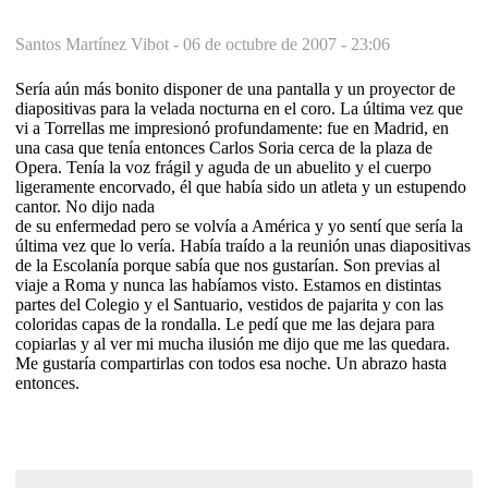
Santos Martínez Vibot -
06 de octubre de 2007 - 23:06
Sería aún más bonito disponer de una pantalla y un proyector de
diapositivas para la velada nocturna en el coro. La última vez que
vi a Torrellas me impresionó profundamente: fue en Madrid, en
una casa que tenía entonces Carlos Soria cerca de la plaza de
Opera. Tenía la voz frágil y aguda de un abuelito y el cuerpo
ligeramente encorvado, él que había sido un atleta y un estupendo
cantor. No dijo nada
de su enfermedad pero se volvía a América y yo sentí que sería la
última vez que lo vería. Había traído a la reunión unas diapositivas
de la Escolanía porque sabía que nos gustarían. Son previas al
viaje a Roma y nunca las habíamos visto. Estamos en distintas
partes del Colegio y el Santuario, vestidos de pajarita y con las
coloridas capas de la rondalla. Le pedí que me las dejara para
copiarlas y al ver mi mucha ilusión me dijo que me las quedara.
Me gustaría compartirlas con todos esa noche. Un abrazo hasta
entonces.