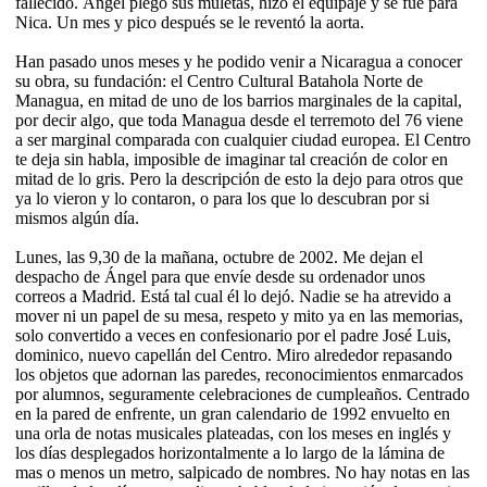
fallecido. Ángel plegó sus muletas, hizo el equipaje y se fue para
Nica. Un mes y pico después se le reventó la aorta.
Han pasado unos meses y he podido venir a Nicaragua a conocer
su obra, su fundación: el Centro Cultural Batahola Norte de
Managua, en mitad de uno de los barrios marginales de la capital,
por decir algo, que toda Managua desde el terremoto del 76 viene
a ser marginal comparada con cualquier ciudad europea. El Centro
te deja sin habla, imposible de imaginar tal creación de color en
mitad de lo gris. Pero la descripción de esto la dejo para otros que
ya lo vieron y lo contaron, o para los que lo descubran por si
mismos algún día.
Lunes, las 9,30 de la mañana, octubre de 2002. Me dejan el
despacho de Ángel para que envíe desde su ordenador unos
correos a Madrid. Está tal cual él lo dejó. Nadie se ha atrevido a
mover ni un papel de su mesa, respeto y mito ya en las memorias,
solo convertido a veces en confesionario por el padre José Luis,
dominico, nuevo capellán del Centro. Miro alrededor repasando
los objetos que adornan las paredes, reconocimientos enmarcados
por alumnos, seguramente celebraciones de cumpleaños. Centrado
en la pared de enfrente, un gran calendario de 1992 envuelto en
una orla de notas musicales plateadas, con los meses en inglés y
los días desplegados horizontalmente a lo largo de la lámina de
mas o menos un metro, salpicado de nombres. No hay notas en las