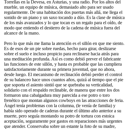
Torrellas en la Devesa, en Asturias, y una radio. Por los altos del
mueble, un equipo de música, demasiado alto para ser usado
regularmente. De una habitación dos puertas más allá, me llega el
sonido de un piano y un saxo tocando a dúo. Es la clase de música
de los más avanzados y lo que tocan es un regalo para el oído, de
modo que entiendo el destierro de la cadena de música fuera del
alcance de la mano.
Pero lo que más me llama la atención es el sillón en que me siento.
Es de esos de un pie sobre ruedas, hecho para girar, deslizarse
sobre el suelo e incluso propicio para reclinarse hacia atrás para
una meditación profunda. Así es como debió prever el fabricante
las funciones de este sillón, y hasta es probable que las cumpliera
satisfactoriamente durante su primera juventud, que no ahora,
desde luego. El mecanismo de reclinación debió perder el control
de su balanceo hace unos cuantos años, quizá al tiempo que el pie
que soporta el asiento sintió que se quebraba su verticalidad,
solidario con el respaldo reclinable, de manera que entre los dos
formaron una cabalgadura muy parecida a ese potro o toro
frenético que montan algunos cowboys en las atracciones de feria.
Ángel tenía problemas con la columna, (le venía de familia) y
había sido operado de caderas durante el último año anterior a su
muerte, pero seguía montando su potro de tortura con estoica
aceptación, seguramente por gastos en reparaciones más urgentes
que atender. Conservaba sobre un estante la foto de su madre,