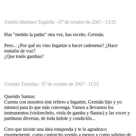
Andrés Martínez Trapiello -
07 de octubre de 2007 - 13:25
Has "metido la patita" otra vez, has escrito, Germán.
Pero... ¿Por qué no vino Ingartze a hacer cadenetas? ¿Hace
emisión de voz?
¿Que traéis gambas?
Germán Torrellas -
07 de octubre de 2007 - 11:52
Querido Santos:
Cuenta con nosotros (me refiero a Ingartze, Germán hijo y yo
mismo) para lo que más convenga. Vamos a llevarnos los
instrumentos (violonchelo, viola de gamba y flautas) y las voces y
partituras diversas, de toda índole y condición...
Creo que tuviste una idea estupenda y te lo agradezco
enormemente, como cantorcito venido a menos y como sobrino de