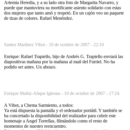
Artemia Heredia, y a su lado otra foto de Margarita Navarro, y
puede que mantuviera su mortificante asiento solidario con estas
dos mujeres que tanto amó y respetó. En un cajón veo un paquete
de tizas de colores. Rafael Menéndez.
Santos Martínez Vibot -
10 de octubre de 2007 - 22:10
Enrique: Rafael Trapiello, hijo de Andrés G. Trapiello enviará las
diapositivas mañana por la mañana al mail del Furriel. No ha
podido ser antes. Un abrazo.
Enrique Muñiz-Alique Iglesias -
10 de octubre de 2007 - 17:24
A Vibot, a Chema Sarmiento, a todos:
Ya está dispuesta la pantalla y el ordenador portátil. Y también se
ha concertado la disponibilidad del realizador para cubrir este
homenaje a Angel Torrellas, filmándolo como el resto de
momentos de nuestro reencuentro.