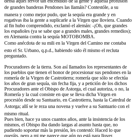
debía aquel fervor tan encendido de la gente y aquella profusión
de grandes banderas Pendones las llamáis? Contestóle, a su
manera y como mejor pudo, que la sequía era grande y en
rogativas iba la gente a suplicarle a la Virgen que lloviera. Cuando
al fin hubo comprendido, exclamó el alemán: -¡Oh, que grandes
los españoles (ya se sabe que a grandes males, grandes remedios);
en Alemania contra la sequía MOTOBOMBA.
Como anécdota de su mili en la Virgen del Camino me contaba
esto el Sr. Urbano, q.p.d., habiendo sido él mismo el recluta
preguntado.
Procuradores de la tierra. Son así llamados los representantes de
los pueblos que tienen el honor de procesionar sus pendones en la
romería de la Virgen de Castrotierra; romería que sólo se efectúa
los años de gran sequía, sin fecha fija, y a petición de los dichos
Procuradores ante el Obispo de Astorga, el cual autoriza, o no, la
Romería y la cual consiste en que se lleva dicha Virgen en
procesión desde su Santuario, en Castrotierra, hasta la Catedral de
Astorga; allí se le reza una novena y vuelve a su Santuario con el
mismo ritual.
Pues bien, hace ya unos cuantos años, ante la insistencia de los
mismos, el Obispo iba dando largas al asunto hasta que, no
pudiendo soportar más la presión, les contestó: Haced lo que
queráis, pero a mi me parece que aún no está para llover.