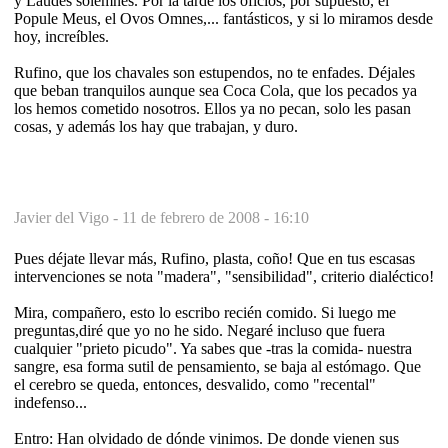
y Laudes solemnes. Por la tarde los oficios, por supuesto, el
Popule Meus, el Ovos Omnes,... fantásticos, y si lo miramos desde
hoy, increíbles.
Rufino, que los chavales son estupendos, no te enfades. Déjales
que beban tranquilos aunque sea Coca Cola, que los pecados ya
los hemos cometido nosotros. Ellos ya no pecan, solo les pasan
cosas, y además los hay que trabajan, y duro.
Javier del Vigo -
11 de febrero de 2008 - 16:10
Pues déjate llevar más, Rufino, plasta, coño! Que en tus escasas
intervenciones se nota "madera", "sensibilidad", criterio dialéctico!
Mira, compañero, esto lo escribo recién comido. Si luego me
preguntas,diré que yo no he sido. Negaré incluso que fuera
cualquier "prieto picudo". Ya sabes que -tras la comida- nuestra
sangre, esa forma sutil de pensamiento, se baja al estómago. Que
el cerebro se queda, entonces, desvalido, como "recental"
indefenso...
Entro: Han olvidado de dónde vinimos. De donde vienen sus