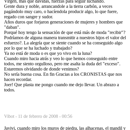
Virgen, mas que dávidas, fuerzas para seguir luchando.
Gente dura y noble, arrancandole a la tierra carbón, a veces
pagándolo muy caro, o hacíendola producir algo, lo que fuere,
regado con sangre y sudor.
Años duros que forjaron generaciones de mujeres y hombres que
"daban".
Porqué hoy tengo la sensación de que está más de moda "recibir"?
Podríamos de alguna manera transmitir a nuestros hijos el valor del
esfuerzo?. La alegría que se siente cuando se ha conseguido algo
por lo que se ha luchado y trabajado?
Ya no está de moda o es que yo vivo en la luna?
Cuando miro hacia atrás y veo lo que hemos conseguido entre
todos, me siento orgulloso, pero me asalta la duda del "exceso".
Estaremos olvidando de donde venimos?
No sería buena cosa. En fin Gracias a los CRONISTAS que nos
hacen recordar.
Joer! Que plasta me pongo cuando me dejo llevar. Un abrazo a
todos.
Vibot -
11 de febrero de 2008 - 00:56
Javivi, cuando miro los muros de piedra, las alhacenas, el mandil y