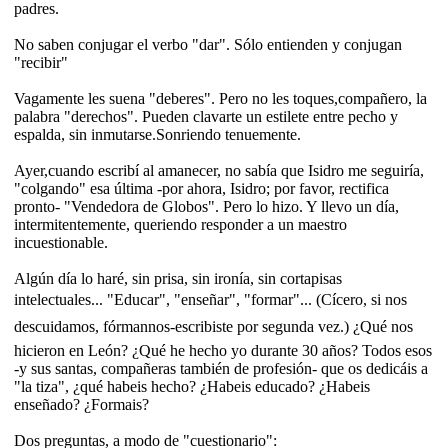
padres.
No saben conjugar el verbo "dar". Sólo entienden y conjugan
"recibir"
Vagamente les suena "deberes". Pero no les toques,compañero, la
palabra "derechos". Pueden clavarte un estilete entre pecho y
espalda, sin inmutarse.Sonriendo tenuemente.
Ayer,cuando escribí al amanecer, no sabía que Isidro me seguiría,
"colgando" esa última -por ahora, Isidro; por favor, rectifica
pronto- "Vendedora de Globos". Pero lo hizo. Y llevo un día,
intermitentemente, queriendo responder a un maestro
incuestionable.
Algún día lo haré, sin prisa, sin ironía, sin cortapisas
intelectuales... "Educar", "enseñar", "formar"... (Cícero, si nos
descuidamos, fórmannos-escribiste por segunda vez.) ¿Qué nos
hicieron en León? ¿Qué he hecho yo durante 30 años? Todos esos
-y sus santas, compañeras también de profesión- que os dedicáis a
"la tiza", ¿qué habeis hecho? ¿Habeis educado? ¿Habeis
enseñado? ¿Formais?
Dos preguntas, a modo de "cuestionario":