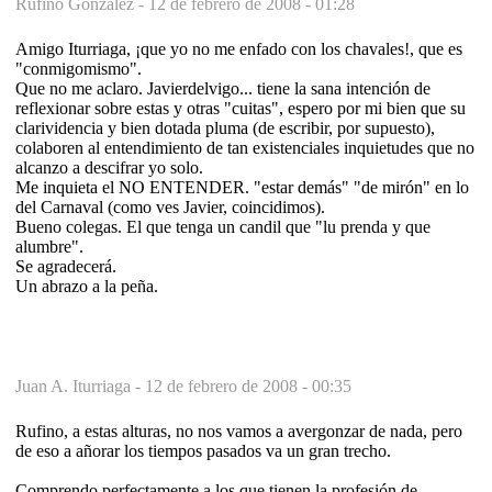
Rufino González -
12 de febrero de 2008 - 01:28
Amigo Iturriaga, ¡que yo no me enfado con los chavales!, que es
"conmigomismo".
Que no me aclaro. Javierdelvigo... tiene la sana intención de
reflexionar sobre estas y otras "cuitas", espero por mi bien que su
clarividencia y bien dotada pluma (de escribir, por supuesto),
colaboren al entendimiento de tan existenciales inquietudes que no
alcanzo a descifrar yo solo.
Me inquieta el NO ENTENDER. "estar demás" "de mirón" en lo
del Carnaval (como ves Javier, coincidimos).
Bueno colegas. El que tenga un candil que "lu prenda y que
alumbre".
Se agradecerá.
Un abrazo a la peña.
Juan A. Iturriaga -
12 de febrero de 2008 - 00:35
Rufino, a estas alturas, no nos vamos a avergonzar de nada, pero
de eso a añorar los tiempos pasados va un gran trecho.
Comprendo perfectamente a los que tienen la profesión de