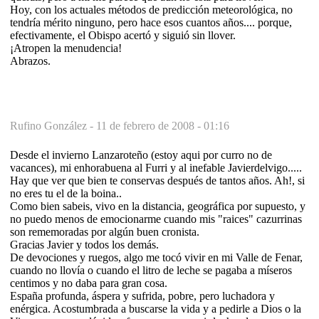
Hoy, con los actuales métodos de predicción meteorológica, no
tendría mérito ninguno, pero hace esos cuantos años.... porque,
efectivamente, el Obispo acertó y siguió sin llover.
¡Atropen la menudencia!
Abrazos.
Rufino González -
11 de febrero de 2008 - 01:16
Desde el invierno Lanzaroteño (estoy aqui por curro no de
vacances), mi enhorabuena al Furri y al inefable Javierdelvigo.....
Hay que ver que bien te conservas después de tantos años. Ah!, si
no eres tu el de la boina..
Como bien sabeis, vivo en la distancia, geográfica por supuesto, y
no puedo menos de emocionarme cuando mis "raices" cazurrinas
son rememoradas por algún buen cronista.
Gracias Javier y todos los demás.
De devociones y ruegos, algo me tocó vivir en mi Valle de Fenar,
cuando no llovía o cuando el litro de leche se pagaba a míseros
centimos y no daba para gran cosa.
España profunda, áspera y sufrida, pobre, pero luchadora y
enérgica. Acostumbrada a buscarse la vida y a pedirle a Dios o la