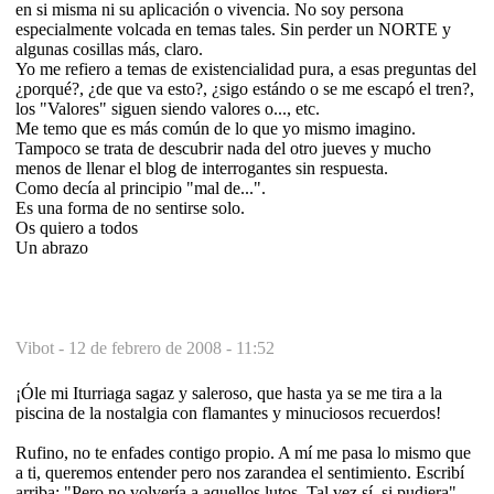
en si misma ni su aplicación o vivencia. No soy persona
especialmente volcada en temas tales. Sin perder un NORTE y
algunas cosillas más, claro.
Yo me refiero a temas de existencialidad pura, a esas preguntas del
¿porqué?, ¿de que va esto?, ¿sigo estándo o se me escapó el tren?,
los "Valores" siguen siendo valores o..., etc.
Me temo que es más común de lo que yo mismo imagino.
Tampoco se trata de descubrir nada del otro jueves y mucho
menos de llenar el blog de interrogantes sin respuesta.
Como decía al principio "mal de...".
Es una forma de no sentirse solo.
Os quiero a todos
Un abrazo
Vibot -
12 de febrero de 2008 - 11:52
¡Óle mi Iturriaga sagaz y saleroso, que hasta ya se me tira a la
piscina de la nostalgia con flamantes y minuciosos recuerdos!
Rufino, no te enfades contigo propio. A mí me pasa lo mismo que
a ti, queremos entender pero nos zarandea el sentimiento. Escribí
arriba: "Pero no volvería a aquellos lutos. Tal vez sí, si pudiera".