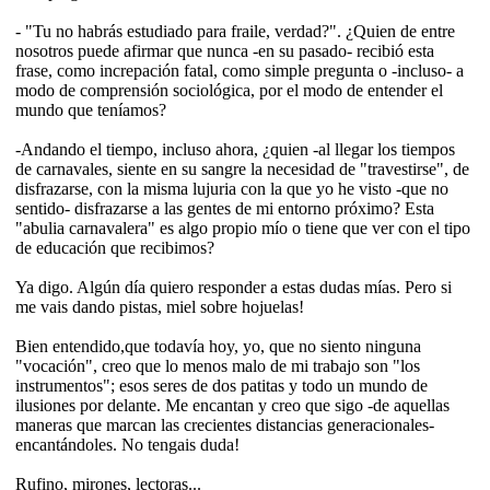
- "Tu no habrás estudiado para fraile, verdad?". ¿Quien de entre
nosotros puede afirmar que nunca -en su pasado- recibió esta
frase, como increpación fatal, como simple pregunta o -incluso- a
modo de comprensión sociológica, por el modo de entender el
mundo que teníamos?
-Andando el tiempo, incluso ahora, ¿quien -al llegar los tiempos
de carnavales, siente en su sangre la necesidad de "travestirse", de
disfrazarse, con la misma lujuria con la que yo he visto -que no
sentido- disfrazarse a las gentes de mi entorno próximo? Esta
"abulia carnavalera" es algo propio mío o tiene que ver con el tipo
de educación que recibimos?
Ya digo. Algún día quiero responder a estas dudas mías. Pero si
me vais dando pistas, miel sobre hojuelas!
Bien entendido,que todavía hoy, yo, que no siento ninguna
"vocación", creo que lo menos malo de mi trabajo son "los
instrumentos"; esos seres de dos patitas y todo un mundo de
ilusiones por delante. Me encantan y creo que sigo -de aquellas
maneras que marcan las crecientes distancias generacionales-
encantándoles. No tengais duda!
Rufino, mirones, lectoras...