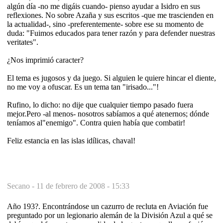
algún día -no me digáis cuando- pienso ayudar a Isidro en sus
reflexiones. No sobre Azaña y sus escritos -que me trascienden en
la actualidad-, sino -preferentemente- sobre ese su momento de
duda: "Fuimos educados para tener razón y para defender nuestras
veritates".
¿Nos imprimió caracter?
El tema es jugosos y da juego. Si alguien le quiere hincar el diente,
no me voy a ofuscar. Es un tema tan "irisado..."!
Rufino, lo dicho: no dije que cualquier tiempo pasado fuera
mejor.Pero -al menos- nosotros sabíamos a qué atenernos; dónde
teníamos al"enemigo". Contra quien había que combatir!
Feliz estancia en las islas idílicas, chaval!
Secano -
11 de febrero de 2008 - 15:33
Año 193?. Encontrándose un cazurro de recluta en Aviación fue
preguntado por un legionario alemán de la División Azul a qué se