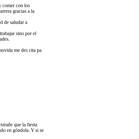
 y comer con los
rrera gracias a la
ad de saludar a
rabajar sino por el
ades.
movida me des cita pa
xtrañe que la fiesta
ndo en góndola. Y si se