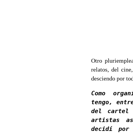
Otro pluriemplea
relatos, del cin
desciendo por tod
Como organ
tengo, entr
del cartel
artistas a
decidí por