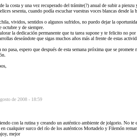
de la costa y una vez recuperado del trámite(?) anual de subir a pienzu
felices sesenta, cuando podía escuchar vuestras voces blancas desde la ba
chila, vividos, sentidos o algunos sufridos, no puedo dejar la oportunid
octubre y de siempre.
lorar la dedicación permanente que tu tarea supone y te felicito no por t
arrollas deseándote que sigas muchos años más al frente de estas activid
anu no pasa, espero que después de esta semana próxima que se promete 
ón.
bos,
gosto de 2008 - 18:59
endo con la rutina y creando un auténtico ambiente de jolgorio. No te e
 en cualquier surco del río de los auténticos Mortadelo y Filemón rema
joy, mejor