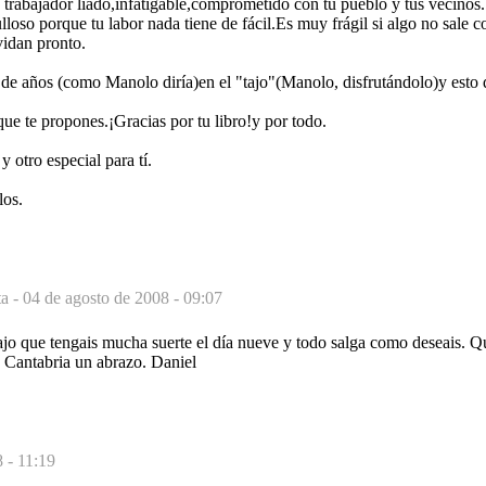
n trabajador liado,infatigable,comprometido con tu pueblo y tus vecino
lloso porque tu labor nada tiene de fácil.Es muy frágil si algo no sale 
vidan pronto.
 de años (como Manolo diría)en el "tajo"(Manolo, disfrutándolo)y esto 
 que te propones.¡Gracias por tu libro!y por todo.
y otro especial para tí.
los.
ta -
04 de agosto de 2008 - 09:07
ajo que tengais mucha suerte el día nueve y todo salga como deseais. Q
a Cantabria un abrazo. Daniel
 - 11:19