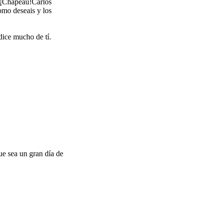
s.¡Chapeau!Carlos
como deseais y los
dice mucho de tí.
ue sea un gran día de