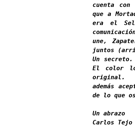
cuenta con 
que a Morta
era el Sel
comunicac
une, Zapate
juntos (arr
Un secreto.
El color l
original.
además acep
de lo que o
Un abrazo
Carlos Tejo