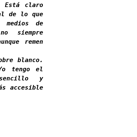
. Está claro
al de lo que
s medios de
no siempre
aunque remen
obre blanco.
Yo tengo el
sencillo y
ás accesible