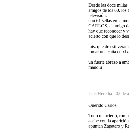
Desde las doce millas 
amigos de los 60, los 
televisión.
con 61 sellas en la mo
CARLOS, el amigo de 
hay que reconocer y va
acierto con que lo des
luis: que de esti ver
tomar una caña en xix
un fuerte abrazo a am
manolu
Luis Heredia -
02 de a
Querido Carlos,
Todo un acierto, rompi
acabe con la aparición
apuntan Zapatero y Ra