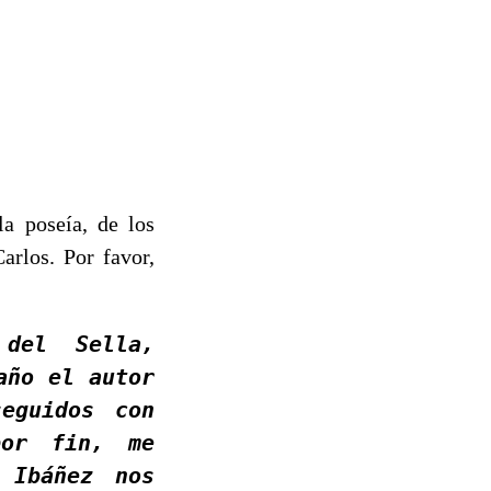
la poseía, de los
arlos. Por favor,
 del Sella,
año el autor
eguidos con
por fin, me
 Ibáñez nos