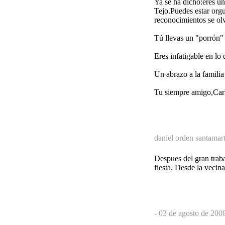
Ya se ha dicho:eres u
Tejo.Puedes estar orgu
reconocimientos se ol
Tú llevas un "porrón"
Eres infatigable en lo
Un abrazo a la familia 
Tu siempre amigo,Car
daniel orden santamar
Despues del gran trab
fiesta. Desde la vecin
-
03 de agosto de 2008