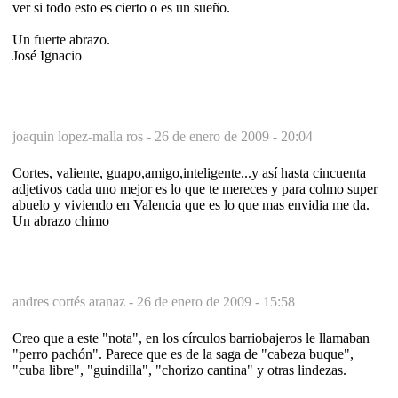
ver si todo esto es cierto o es un sueño.
Un fuerte abrazo.
José Ignacio
joaquin lopez-malla ros -
26 de enero de 2009 - 20:04
Cortes, valiente, guapo,amigo,inteligente...y así hasta cincuenta
adjetivos cada uno mejor es lo que te mereces y para colmo super
abuelo y viviendo en Valencia que es lo que mas envidia me da.
Un abrazo chimo
andres cortés aranaz -
26 de enero de 2009 - 15:58
Creo que a este "nota", en los círculos barriobajeros le llamaban
"perro pachón". Parece que es de la saga de "cabeza buque",
"cuba libre", "guindilla", "chorizo cantina" y otras lindezas.