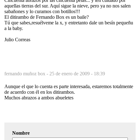
Cincuenta abrazos por las cincuenta pelas... y ten cuidado por
aquellas tierras del sur. Aquí sigue la nieve, pero ya no nos salen
sabañones y lo curamos con botillos!!!
El ditirambo de Fernando Box es un baile?
Tú que sabes,resuélveme la x, y entretanto dale un besín pequeñu
a la baby.
Julio Correas
fernando muñoz box -
25 de enero de 2009 - 18:39
Aunque el que lo cuenta es parte interesada, estaremos totalmente
de acuerdo con él en los ditirambos.
Muchos abrazos a ambos abueletes
Nombre