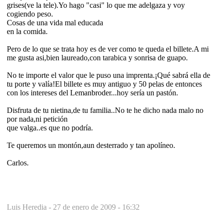
grises(ve la tele).Yo hago "casi" lo que me adelgaza y voy
cogiendo peso.
Cosas de una vida mal educada
en la comida.
Pero de lo que se trata hoy es de ver como te queda el billete.A mi
me gusta asi,bien laureado,con tarabica y sonrisa de guapo.
No te importe el valor que le puso una imprenta.¡Qué sabrá ella de
tu porte y valía!El billete es muy antiguo y 50 pelas de entonces
con los intereses del Lemanbroder...hoy sería un pastón.
Disfruta de tu nietina,de tu familia..No te he dicho nada malo no
por nada,ni petición
que valga..es que no podría.
Te queremos un montón,aun desterrado y tan apolíneo.
Carlos.
Luis Heredia -
27 de enero de 2009 - 16:32