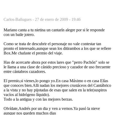
Carlos-Bañugues -
27 de enero de 2009 - 19:46
Mariano canta a tu nietina un cantarín alegre por si le responde
con un baile jotero.
Como se trata de descubrir el personaje no vale contestar tan
pronto el interesado,aunque sean los ditirambos a los que se refiere
Box.Me chafaste el premio del viaje.
Has de acercarte ahora por estos lares que "perro Pachón" solo se
le llama a una clase de cánido precioso y cazador de uso frecuente
entre cántabros cazadores.
El premio,si vienes,lo pongo yo.En casa Máximo o en casa Elías
que conoces bien.Alli nadan los mejores crustáceos del Cantábrico
a la vista y no hay pijotadas de esas que salen en la tele(suspiros
vacíos al hidrógeno líquido).
Todo a la antigua y con las mejores berzas.
Olvídate,Andrés por un dia y ven a vernos.Ya pasó la nieve
aunque nos queden muchos dias