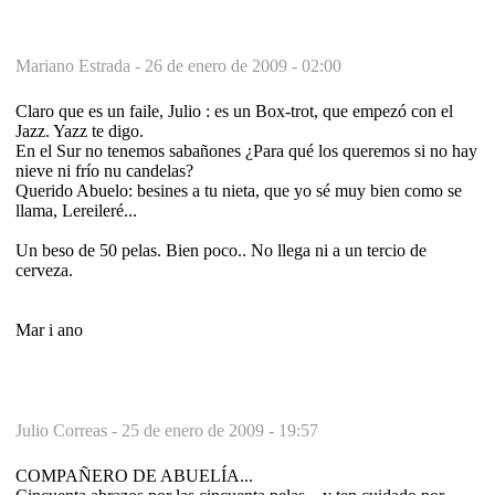
Mariano Estrada -
26 de enero de 2009 - 02:00
Claro que es un faile, Julio : es un Box-trot, que empezó con el
Jazz. Yazz te digo.
En el Sur no tenemos sabañones ¿Para qué los queremos si no hay
nieve ni frío nu candelas?
Querido Abuelo: besines a tu nieta, que yo sé muy bien como se
llama, Lereileré...
Un beso de 50 pelas. Bien poco.. No llega ni a un tercio de
cerveza.
Mar i ano
Julio Correas -
25 de enero de 2009 - 19:57
COMPAÑERO DE ABUELÍA...