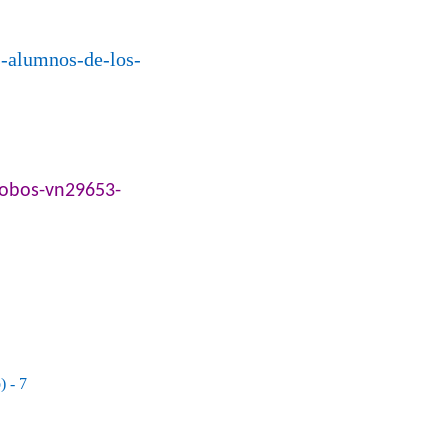
s-alumnos-de-los-
lobos-vn29653-
 - 7