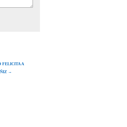
 FELICITA A
ÑIZ →