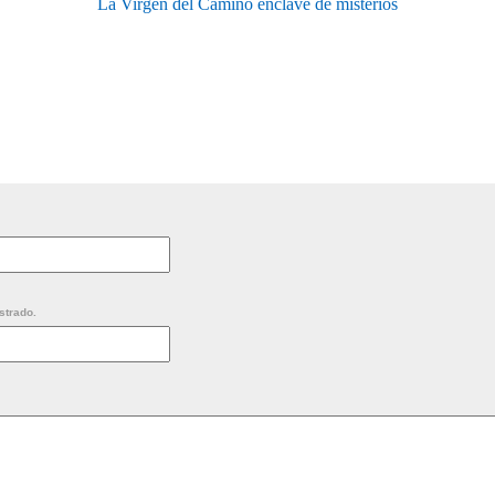
La Virgen del Camino enclave de misterios
strado.