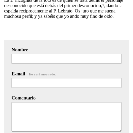
La 2ª incógnita de la foto es de quién se trata detrás el personaje
desconocido que está detrás del primer desconocido,?, dando la
espalda recíprocamente al P. Lebrato. Os juro que me suena
muchosu perfil; y ya sabéis que yo ando muy fino de oido.
Nombre
E-mail
No será mostrado.
Comentario