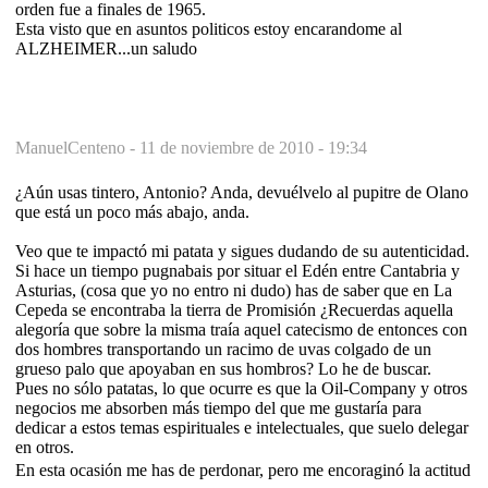
orden fue a finales de 1965.
Esta visto que en asuntos politicos estoy encarandome al
ALZHEIMER...un saludo
ManuelCenteno -
11 de noviembre de 2010 - 19:34
¿Aún usas tintero, Antonio? Anda, devuélvelo al pupitre de Olano
que está un poco más abajo, anda.
Veo que te impactó mi patata y sigues dudando de su autenticidad.
Si hace un tiempo pugnabais por situar el Edén entre Cantabria y
Asturias, (cosa que yo no entro ni dudo) has de saber que en La
Cepeda se encontraba la tierra de Promisión ¿Recuerdas aquella
alegoría que sobre la misma traía aquel catecismo de entonces con
dos hombres transportando un racimo de uvas colgado de un
grueso palo que apoyaban en sus hombros? Lo he de buscar.
Pues no sólo patatas, lo que ocurre es que la Oil-Company y otros
negocios me absorben más tiempo del que me gustaría para
dedicar a estos temas espirituales e intelectuales, que suelo delegar
en otros.
En esta ocasión me has de perdonar, pero me encoraginó la actitud