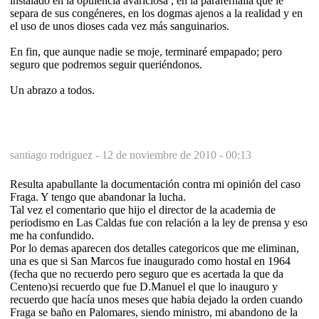
instalado en la opulencia avariciosa , en la parafernalia que le
separa de sus congéneres, en los dogmas ajenos a la realidad y en
el uso de unos dioses cada vez más sanguinarios.
En fin, que aunque nadie se moje, terminaré empapado; pero
seguro que podremos seguir queriéndonos.
Un abrazo a todos.
santiago rodriguez -
12 de noviembre de 2010 - 00:13
Resulta apabullante la documentación contra mi opinión del caso
Fraga. Y tengo que abandonar la lucha.
Tal vez el comentario que hijo el director de la academia de
periodismo en Las Caldas fue con relación a la ley de prensa y eso
me ha confundido.
Por lo demas aparecen dos detalles categoricos que me eliminan,
una es que si San Marcos fue inaugurado como hostal en 1964
(fecha que no recuerdo pero seguro que es acertada la que da
Centeno)si recuerdo que fue D.Manuel el que lo inauguro y
recuerdo que hacía unos meses que habia dejado la orden cuando
Fraga se baño en Palomares, siendo ministro, mi abandono de la