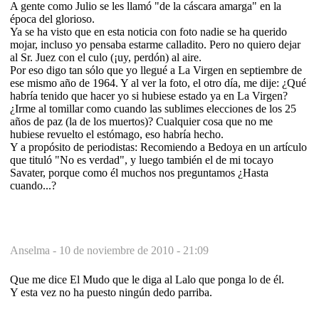
A gente como Julio se les llamó "de la cáscara amarga" en la
época del glorioso.
Ya se ha visto que en esta noticia con foto nadie se ha querido
mojar, incluso yo pensaba estarme calladito. Pero no quiero dejar
al Sr. Juez con el culo (¡uy, perdón) al aire.
Por eso digo tan sólo que yo llegué a La Virgen en septiembre de
ese mismo año de 1964. Y al ver la foto, el otro día, me dije: ¿Qué
habría tenido que hacer yo si hubiese estado ya en La Virgen?
¿Irme al tomillar como cuando las sublimes elecciones de los 25
años de paz (la de los muertos)? Cualquier cosa que no me
hubiese revuelto el estómago, eso habría hecho.
Y a propósito de periodistas: Recomiendo a Bedoya en un artículo
que tituló "No es verdad", y luego también el de mi tocayo
Savater, porque como él muchos nos preguntamos ¿Hasta
cuando...?
Anselma -
10 de noviembre de 2010 - 21:09
Que me dice El Mudo que le diga al Lalo que ponga lo de él.
Y esta vez no ha puesto ningún dedo parriba.