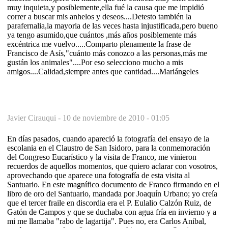
muy inquieta,y posiblemente,ella fué la causa que me impidió
correr a buscar mis anhelos y deseos....Detesto también la
parafernalia,la mayoria de las veces hasta injustificada,pero bueno
ya tengo asumido,que cuántos ,más años posiblemente más
excéntrica me vuelvo.....Comparto plenamente la frase de
Francisco de Asís,"cuánto más conozco a las personas,más me
gustán los animales"....Por eso selecciono mucho a mis
amigos....Calidad,siempre antes que cantidad....Mariángeles
Javier Cirauqui -
10 de noviembre de 2010 - 01:05
En días pasados, cuando apareció la fotografía del ensayo de la
escolania en el Claustro de San Isidoro, para la conmemoración
del Congreso Eucarístico y la visita de Franco, me vinieron
recuerdos de aquellos momentos, que quiero aclarar con vosotros,
aprovechando que aparece una fotografía de esta visita al
Santuario. En este magnífico documento de Franco firmando en el
libro de oro del Santuario, mandada por Joaquín Urbano; yo creía
que el tercer fraile en discordia era el P. Eulalio Calzón Ruiz, de
Gatón de Campos y que se duchaba con agua fría en invierno y a
mi me llamaba "rabo de lagartija". Pues no, era Carlos Anibal,