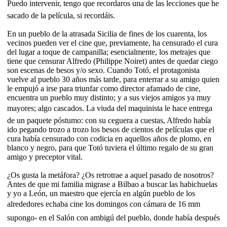
Puedo intervenir, tengo que recordaros una de las lecciones que he
sacado de la película, si recordáis.
En un pueblo de la atrasada Sicilia de fines de los cuarenta, los
vecinos pueden ver el cine que, previamente, ha censurado el cura
del lugar a toque de campanilla; esencialmente, los metrajes que
tiene que censurar Alfredo (Philippe Noiret) antes de quedar ciego
son escenas de besos y/o sexo. Cuando Totó, el protagonista
vuelve al pueblo 30 años más tarde, para enterrar a su amigo quien
le empujó a irse para triunfar como director afamado de cine,
encuentra un pueblo muy distinto; y a sus viejos amigos ya muy
mayores; algo cascados. La viuda del maquinista le hace entrega
de un paquete póstumo: con su ceguera a cuestas, Alfredo había
ido pegando trozo a trozo los besos de cientos de películas que el
cura había censurado con codicia en aquellos años de plomo, en
blanco y negro, para que Totó tuviera el último regalo de su gran
amigo y preceptor vital.
¿Os gusta la metáfora? ¿Os retrotrae a aquel pasado de nosotros?
Antes de que mi familia migrase a Bilbao a buscar las habichuelas
y yo a León, un maestro que ejercía en algún pueblo de los
alrededores echaba cine los domingos con cámara de 16 mm
supongo- en el Salón con ambigú del pueblo, donde había después