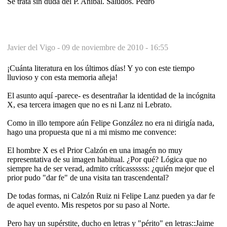
Se trata sin duda del P. Aníbal. Saludos. Pedro
Javier del Vigo -
09 de noviembre de 2010 - 16:55
¡Cuánta literatura en los últimos días! Y yo con este tiempo
lluvioso y con esta memoria añeja!
El asunto aquí -parece- es desentrañar la identidad de la incógnita
X, esa tercera imagen que no es ni Lanz ni Lebrato.
Como in illo tempore aún Felipe González no era ni dirigía nada,
hago una propuesta que ni a mi mismo me convence:
El hombre X es el Prior Calzón en una imagén no muy
representativa de su imagen habitual. ¿Por qué? Lógica que no
siempre ha de ser verad, admito críticassssss: ¿quién mejor que el
prior pudo "dar fe" de una visita tan trascendental?
De todas formas, ni Calzón Ruiz ni Felipe Lanz pueden ya dar fe
de aquel evento. Mis respetos por su paso al Norte.
Pero hay un supérstite, ducho en letras y "périto" en letras::Jaime