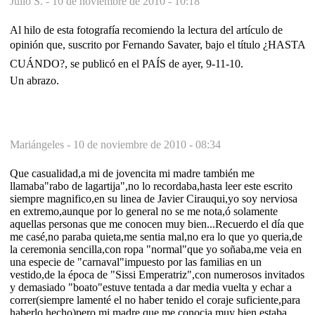
Julio S. -
10 de noviembre de 2010 - 10:18
Al hilo de esta fotografía recomiendo la lectura del artículo de
opinión que, suscrito por Fernando Savater, bajo el título ¿HASTA
CUÁNDO?, se publicó en el PAÍS de ayer, 9-11-10.
Un abrazo.
Mariángeles -
10 de noviembre de 2010 - 08:34
Que casualidad,a mi de jovencita mi madre también me
llamaba"rabo de lagartija",no lo recordaba,hasta leer este escrito
siempre magnifico,en su linea de Javier Cirauqui,yo soy nerviosa
en extremo,aunque por lo general no se me nota,ó solamente
aquellas personas que me conocen muy bien...Recuerdo el día que
me casé,no paraba quieta,me sentia mal,no era lo que yo queria,de
la ceremonia sencilla,con ropa "normal"que yo soñaba,me veia en
una especie de "carnaval"impuesto por las familias en un
vestido,de la época de "Sissi Emperatriz",con numerosos invitados
y demasiado "boato"estuve tentada a dar media vuelta y echar a
correr(siempre lamenté el no haber tenido el coraje suficiente,para
haberlo hecho)pero mi madre que me conocia muy bien estaba