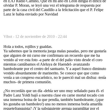
en EAJ Radio Camino, Que en mi año en León dirigia el dificil de
olvidar P. Moran, se leyó una vez el telegrama de respuesta por
parte de la casa civil del Caudillo a la felicitación que el P. Felipe
Lanz le habia enviado por Navidad
Vibot -
12 de noviembre de 2010 - 22:44
Hola a todos, rojillos y gualdas.
Ya sabemos que la memoria juega malas pasadas, pero me gustaría
que alguien de mi curso me confirmara un recuerdo que me ha
venido al ver esta foto -a parte de el del palio visto desde el coro
mientras cantábamos el Aleluya de Haendel- avanzando
bamboleante por el centro del santuario. Y a aquel franco diminuto
vestido absurdamente de marinerito. Se conoce que que como
venía a un congreso eucarístico, no le pareció mal un disfraz -tenía
muchos- de primera comunión.
¿No recordáis que un día -debía ser uno muy señalado para él- el
Padre Lanz Yoldi bajó a nuestra clase en carne mortal tocado con
una inmensa boina de la que pendía, también bamboleante, (¡que
les gustaba un bamboleo!) una no menos inmensa borla amarilla
requetefranquista? ¡Y la subsiguiente arenga paramilitar por el