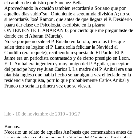
el cambio de ministro por Sanchez Bella.
Aprovechando la ocasión tambien recordaré a Soriano que por
aquellos dias subio"su" Onteniente a segunmda división A; no se
si recordarás José Ramon, que antes de que llegara el P. Desiderio
paara dar clase de Psicología, escribiste en la pizarra
ONTENIENTE 1- ABARAN 0; por cierto que me preguntaste de
donde era el Abaran (Murcia).
No se porque no sale el P. Eulalio en la foto, pero los trfes que
salen tiene su logica: el P. Lanz solia felicitar la Navidad al
Caudillo (era requete), recibiendo respuesta de El Pardo. El P.
Jaime era un periodista contrastado y de cierto prestigio en Leon.
El P. Anibal era ingeniero y muy amigo del P. Aguilar, preceptor
del principe hoy rey Juan Carlos I. La madre del P. Anibal era una
pianista inglesa que habia hecho sonar alguna vez el teclado en la
residencia franquista, porr lo que probablemente Carlos Anibal y
Franco no sería la primera vez que se viesen.
lalo -
10 de noviembre de 2010 - 10:27
Buenas.
Necesito un relato de aquellas Anábasis que comenzaban antes de
las navidades o del verano en La Virgen del Camino y finalizaba