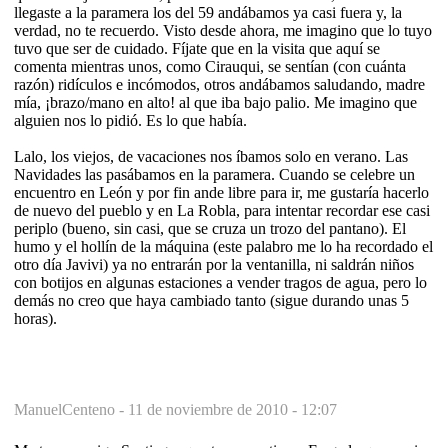
llegaste a la paramera los del 59 andábamos ya casi fuera y, la
verdad, no te recuerdo. Visto desde ahora, me imagino que lo tuyo
tuvo que ser de cuidado. Fíjate que en la visita que aquí se
comenta mientras unos, como Cirauqui, se sentían (con cuánta
razón) ridículos e incómodos, otros andábamos saludando, madre
mía, ¡brazo/mano en alto! al que iba bajo palio. Me imagino que
alguien nos lo pidió. Es lo que había.
Lalo, los viejos, de vacaciones nos íbamos solo en verano. Las
Navidades las pasábamos en la paramera. Cuando se celebre un
encuentro en León y por fin ande libre para ir, me gustaría hacerlo
de nuevo del pueblo y en La Robla, para intentar recordar ese casi
periplo (bueno, sin casi, que se cruza un trozo del pantano). El
humo y el hollín de la máquina (este palabro me lo ha recordado el
otro día Javivi) ya no entrarán por la ventanilla, ni saldrán niños
con botijos en algunas estaciones a vender tragos de agua, pero lo
demás no creo que haya cambiado tanto (sigue durando unas 5
horas).
ManuelCenteno -
11 de noviembre de 2010 - 12:07