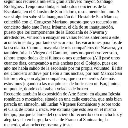
según nos recuerda nu8estro gran archivero mayor, Santiago
Rodriguez. Tengo una duda, si hubo dos conciertos de la
Escolanía, en el Claustro de San Isidoro, o solamente fue uno. A
ver si alguien sabe si la inauguración del Hostal de San Marcos,
coincidió con el Congreso Mariano, puesto que yo recuerdo un
concierto dado ante Fraga Iribarne, el día de su inauguración,
puesto que los componentes de la Escolanía de Navarra y
alrededores, vinieron a ensayar en varias fechas anteriores a este
acontecimiento y por tanto se acortaron las vacaciones para los de
la escolanía. Como la mayoría de mis compañeros de Navarra, yo
también fui a la Virgen del Camino, pues no quería volver solo,
(ahora tengo dudas de si fuimos o nos quedamos.)Allí pasé unos
cuantos días, campeando a mis anchas por el Colegio, pues ese
año me había salido de la escolanía por mi propia voluntad. El día
del Conciero anduve por León a mis anchas, por San Marcos San
Isidoro, etc., con algún compañero, que no recuerdo. Además
estuvimos jugando a las maquinicas de bolicas en un Bar, junto a
un puente, donde celebraban veladas de boxeo.
Recuerdo también la exposición de Arte Sacro, en alguna Iglesia
románica o mozárabe, situada en una calle estrecha, que más bien
parecía un almacén, allí lucían Vírgenes Románicas y sobre todo
el Caliz de Doña Urraca. Me extraña que esto sea en el mismo
tiempo, porque la tarde del concierto lo recuerdo con mucha luz y
alegría y sin embargo, la visita de Franco al Santuaario, la
recuerdo, al anochecer, oscura y triste.