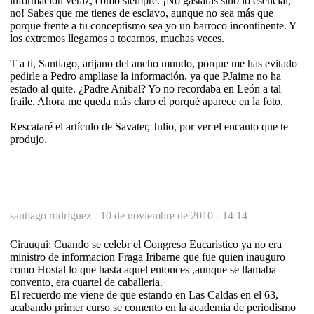
información veraz, como siempre. ¡No gastarás sino lo esencial,
no! Sabes que me tienes de esclavo, aunque no sea más que
porque frente a tu conceptismo sea yo un barroco incontinente. Y
los extremos llegamos a tocarnos, muchas veces.
T a ti, Santiago, arijano del ancho mundo, porque me has evitado
pedirle a Pedro ampliase la información, ya que PJaime no ha
estado al quite. ¿Padre Anibal? Yo no recordaba en León a tal
fraile. Ahora me queda más claro el porqué aparece en la foto.
Rescataré el artículo de Savater, Julio, por ver el encanto que te
produjo.
santiago rodriguez -
10 de noviembre de 2010 - 14:14
Cirauqui: Cuando se celebr el Congreso Eucaristico ya no era
ministro de informacion Fraga Iribarne que fue quien inauguro
como Hostal lo que hasta aquel entonces ,aunque se llamaba
convento, era cuartel de caballeria.
El recuerdo me viene de que estando en Las Caldas en el 63,
acabando primer curso se comento en la academia de periodismo