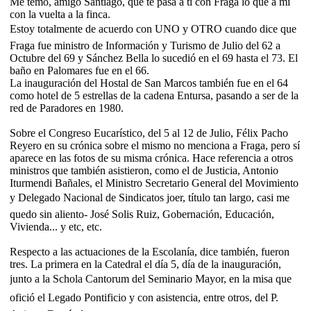
Me temo, amigo Santiago, que te pasa a ti con Fraga lo que a mi
con la vuelta a la finca.
Estoy totalmente de acuerdo con UNO y OTRO cuando dice que
Fraga fue ministro de Información y Turismo de Julio del 62 a
Octubre del 69 y Sánchez Bella lo sucedió en el 69 hasta el 73. El
baño en Palomares fue en el 66.
La inauguración del Hostal de San Marcos también fue en el 64
como hotel de 5 estrellas de la cadena Entursa, pasando a ser de la
red de Paradores en 1980.
Sobre el Congreso Eucarístico, del 5 al 12 de Julio, Félix Pacho
Reyero en su crónica sobre el mismo no menciona a Fraga, pero sí
aparece en las fotos de su misma crónica. Hace referencia a otros
ministros que también asistieron, como el de Justicia, Antonio
Iturmendi Bañales, el Ministro Secretario General del Movimiento
y Delegado Nacional de Sindicatos joer, título tan largo, casi me
quedo sin aliento- José Solis Ruiz, Gobernación, Educación,
Vivienda... y etc, etc.
Respecto a las actuaciones de la Escolanía, dice también, fueron
tres. La primera en la Catedral el día 5, día de la inauguración,
junto a la Schola Cantorum del Seminario Mayor, en la misa que
ofició el Legado Pontificio y con asistencia, entre otros, del P.