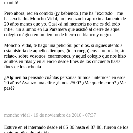
manitú!
Pero ahora, recién comido (¡y bebiendo!) me ha "excitado" -me
has excitado- Moncho Vidal, un jovenzuelo aproximadamente de
20 años menos que yo. Casi -si mi memoria no me es del todo
infiel- un alumno en La Paramera que asistió al cierre de aquel
colegio mágico en un tiempo de hierro en blanco y negro.
Moncho Vidal, te hago una petición: por dios, si sigues atento a
esta historia de aquellos tiempos, (te lo ruego) envía un relato, -tu
relato-, sobre vosotros, cuarentones, y aquel colegio que nos hizo
adultos en filas y en silencio desde fines de los cincuenta hasta
fines de los ochenta...
¿Alguien ha pensado cuántas personas fuimos "internos" en esos
20 años? Avanzo una cifra: ¿Unos 2500? ¿Me quedo corto? ¿Me
pasé?
moncho vidal -
19 de noviembre de 2010 - 07:37
Estuve en el internado desde el 85-86 hasta el 87-88, fueron de los
mejores años de mi vida.