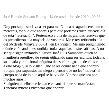
José Ramón Soriano Reotig -
14 de noviembre de 2010 - 00:36
Doy por supuesto:1 va a ser para mi. Nunca os agradeceré, como
merecéis, todo lo que aportáis para que podamos disfrutar cada día
de esta "recreación". Pertenezco a una de las grandes reservas que
os precedieron a la mayoría de vosotros. Me estoy refiriendo a la
del 56 desde Villava y 60-61...en La Virgen. Me sigo preguntando
dónde coñe andan escondidas todas aquellas ilustres añadas. A no
ser que sigan imitando al ilustre José Luis Sampedro quien se
manifiesta orgulloso de seguir utilizando para sus escritos, todavía,
su amada y tradicional máquina de escribir... ¿nadie de ellos entra
a este blog? y si lo visitan...¿no se les ocurre nada que aportar?
Porque, por supuesto, me niego a pensar que no les "mueva" el
cuerpo nada de lo que aquí se ha vivido. Y deseo que sea por
muchos años...
Si alguien de ellos me lee...me encantaría que se manifestara.
Tenemos muchas vivencias que aportar.