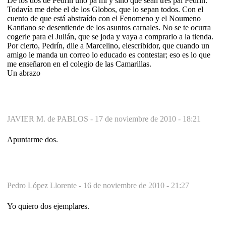
De los dos de Pedrín uno pa mí y sino que sean tres pal Pedrín.
Todavía me debe el de los Globos, que lo sepan todos. Con el
cuento de que está abstraído con el Fenomeno y el Noumeno
Kantiano se desentiende de los asuntos carnales. No se te ocurra
cogerle para el Julián, que se joda y vaya a comprarlo a la tienda.
Por cierto, Pedrín, dile a Marcelino, elescribidor, que cuando un
amigo le manda un correo lo educado es contestar; eso es lo que
me enseñaron en el colegio de las Camarillas.
Un abrazo
JAVIER M. de PABLOS -
17 de noviembre de 2010 - 18:21
Apuntarme dos.
Pedro López Llorente -
16 de noviembre de 2010 - 21:27
Yo quiero dos ejemplares.