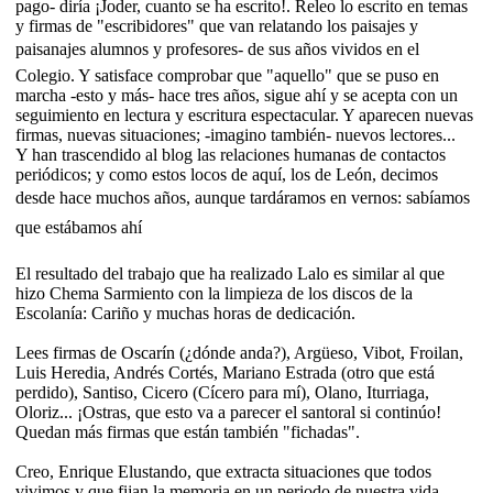
pago- diría ¡Joder, cuanto se ha escrito!. Releo lo escrito en temas
y firmas de "escribidores" que van relatando los paisajes y
paisanajes alumnos y profesores- de sus años vividos en el
Colegio. Y satisface comprobar que "aquello" que se puso en
marcha -esto y más- hace tres años, sigue ahí y se acepta con un
seguimiento en lectura y escritura espectacular. Y aparecen nuevas
firmas, nuevas situaciones; -imagino también- nuevos lectores...
Y han trascendido al blog las relaciones humanas de contactos
periódicos; y como estos locos de aquí, los de León, decimos
desde hace muchos años, aunque tardáramos en vernos: sabíamos
que estábamos ahí
El resultado del trabajo que ha realizado Lalo es similar al que
hizo Chema Sarmiento con la limpieza de los discos de la
Escolanía: Cariño y muchas horas de dedicación.
Lees firmas de Oscarín (¿dónde anda?), Argüeso, Vibot, Froilan,
Luis Heredia, Andrés Cortés, Mariano Estrada (otro que está
perdido), Santiso, Cicero (Cícero para mí), Olano, Iturriaga,
Oloriz... ¡Ostras, que esto va a parecer el santoral si continúo!
Quedan más firmas que están también "fichadas".
Creo, Enrique Elustando, que extracta situaciones que todos
vivimos y que fijan la memoria en un periodo de nuestra vida,