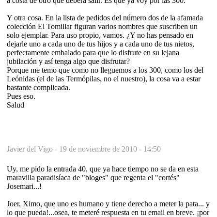
a costa de otro que deberá salir. Es que ya voy por las 300.
Y otra cosa. En la lista de pedidos del número dos de la afamada
colección El Tomillar figuran varios nombres que suscriben un
solo ejemplar. Para uso propio, vamos. ¿Y no has pensado en
dejarle uno a cada uno de tus hijos y a cada uno de tus nietos,
perfectamente embalado para que lo disfrute en su lejana
jubilación y así tenga algo que disfrutar?
Porque me temo que como no lleguemos a los 300, como los del
Leónidas (el de las Termópilas, no el nuestro), la cosa va a estar
bastante complicada.
Pues eso.
Salud
Javier del Vigo -
19 de noviembre de 2010 - 14:50
Uy, me pido la entrada 40, que ya hace tiempo no se da en esta
maravilla paradisíaca de "bloges" que regenta el "cortés"
Josemari...!
Joer, Ximo, que uno es humano y tiene derecho a meter la pata... y
lo que pueda!...osea, te meteré respuesta en tu email en breve. ¡por