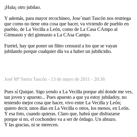
¡Hala¡ otro jubilao.
Y además, para mayor recochineo, Jose´mari Tascón nos restriega
que como no tiene otra cosa que hacer, va viviendo de pueblo en
pueblo, de La Vecilla a León, como de La Casa CAmpo al
Gimnasio y del gimnasio a La CAsa Campo.
Furriel, hay que poner un filtro censural a los que se vayan
jubilando porque cualquier día va a haber un jubilicidio.
José Mª Sierra Tascón -
13 de mayo de 2011 - 20:36
Pues sí Quique. Sigo yendo a La Vecilla porque ahí donde me ves,
tan joven y apuesto... Pues apuesto a que ya estoy jubiladoy, no
teniendo mejor cosa que hacer, vivo entre La Vecilla y León;
quiero decir, unos días en La Vecilla o otros, los menos, en León.
Y esa foto, cuando quieras. Claro que, habrá que disfrazarse
porque si no, el cochondeo va a ser de órdago. Un abrazo.
Y las gracias, ni se merecen.