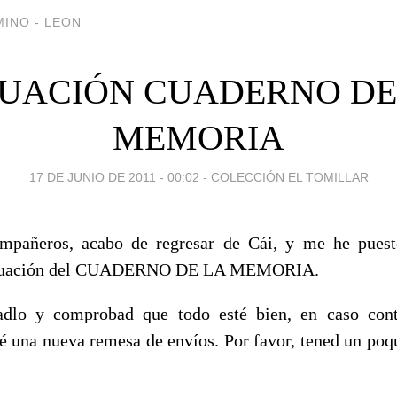
INO - LEON
TUACIÓN CUADERNO DE
MEMORIA
17 DE JUNIO DE 2011 - 00:02
-
COLECCIÓN EL TOMILLAR
mpañeros, acabo de regresar de Cái, y me he puesto
 situación del CUADERNO DE LA MEMORIA.
sadlo y comprobad que todo esté bien, en caso cont
una nueva remesa de envíos. Por favor, tened un poqu