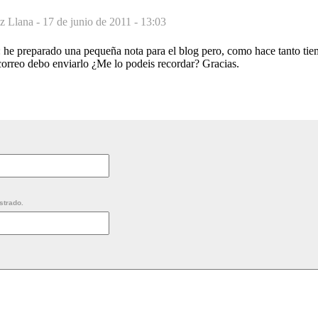
z Llana -
17 de junio de 2011 - 13:03
he preparado una pequeña nota para el blog pero, como hace tanto tie
correo debo enviarlo ¿Me lo podeis recordar? Gracias.
strado.