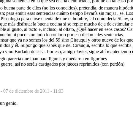
 alguna sentencia en la que sea ella la denunciada, porque en tal caso po
mo buena parte de ellos (no los conocidos), pretendía, de manera hipócri
an; para emitir esas sentencias cuánto tiempo llevaría sin mojar ..se. Lo
Piscología para darse cuenta de que el hombre, tal como decía Shaw, s
 que más disfruta; la buena cocina si se repite mucho deja de estimular e
able al gusto, al tacto e, incluso, al olfato, ¿Qué hacer en esos casos? C
mucho ni poco sino todo lo contario por eso dictan tales sentencias.
nsar que ya no somos los del 59 sino Cirauqui y otros nueve de los qu
 dos y él. Supongo que sabes que del Cirauqui, escriba lo que escriba 
ya vino Burlado de casa. Por eso, amigo Javier, sigue ahí manteniendo e
egio parecía que iban para figuras y quedaron en figurines.
guerra, así no seréis castigados por jueces reprimidos (con perdón).
 -
07 de diciembre de 2011 - 11:03
 un genio.