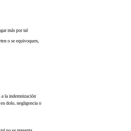
gar más por tal
erten o se equivoquen,
s a la indemnización
 en dolo, negligencia o
tal no se presenta