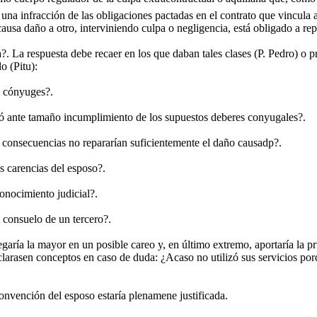
na infracción de las obligaciones pactadas en el contrato que vincula a 
ausa daño a otro, interviniendo culpa o negligencia, está obligado a re
a?. La respuesta debe recaer en los que daban tales clases (P. Pedro) o
o (Pitu):
s cónyuges?.
ró ante tamaño incumplimiento de los supuestos deberes conyugales?.
s consecuencias no repararían suficientemente el daño causadp?.
 carencias del esposo?.
conocimiento judicial?.
 consuelo de un tercero?.
aría la mayor en un posible careo y, en último extremo, aportaría la pru
arasen conceptos en caso de duda: ¿Acaso no utilizó sus servicios por
convención del esposo estaría plenamene justificada.