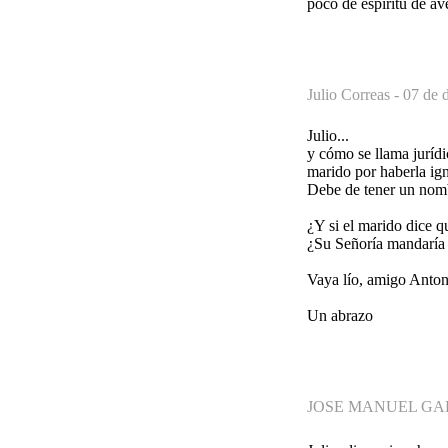
poco de espíritu de ave
Julio Correas -
07 de 
Julio...
y cómo se llama jurídi
marido por haberla ig
Debe de tener un nomb
¿Y si el marido dice q
¿Su Señoría mandaría 
Vaya lío, amigo Anton
Un abrazo
JOSE MANUEL GA