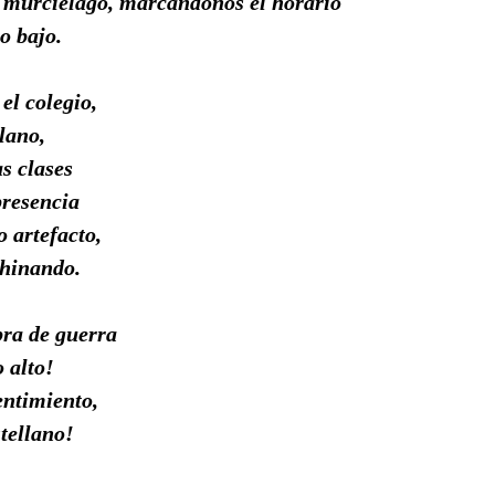
 murciélago, marcándonos el horario
o bajo.
l colegio,
llano,
as clases
presencia
 artefacto,
chinando.
ra de guerra
o alto!
entimiento,
stellano!