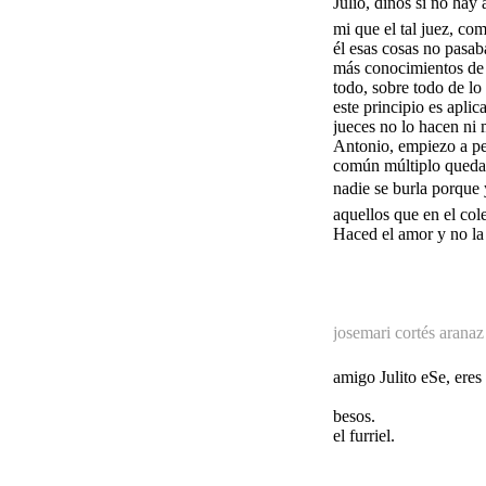
Julio, dinos si no hay
mi que el tal juez, co
él esas cosas no pasab
más conocimientos de 
todo, sobre todo de lo
este principio es aplic
jueces no lo hacen ni 
Antonio, empiezo a pe
común múltiplo quedan
nadie se burla porque 
aquellos que en el col
Haced el amor y no la 
josemari cortés aranaz
amigo Julito eSe, eres
besos.
el furriel.