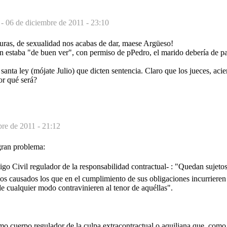
 -
06 de diciembre de 2011 - 23:10
lturas, de sexualidad nos acabas de dar, maese Argüeso!
ón estaba "de buen ver", con permiso de pPedro, el marido debería de pa
 santa ley (mójate Julio) que dicten sentencia. Claro que los jueces, aci
or qué será?
bre de 2011 - 21:12
gran problema:
go Civil regulador de la responsabilidad contractual- : "Quedan sujeto
ios causados los que en el cumplimiento de sus obligaciones incurrieren
e cualquier modo contravinieren al tenor de aquéllas".
o cuerpo regulador de la culpa extracontractual o aquiliana que, como 