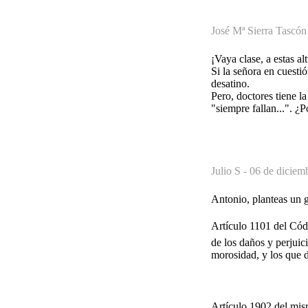
José Mª Sierra Tascón
¡Vaya clase, a estas a
Si la señora en cuesti
desatino.
Pero, doctores tiene la
"siempre fallan...". ¿P
Julio S -
06 de diciem
Antonio, planteas un 
Artículo 1101 del Códi
de los daños y perjuic
morosidad, y los que d
Artículo 1902 del mism