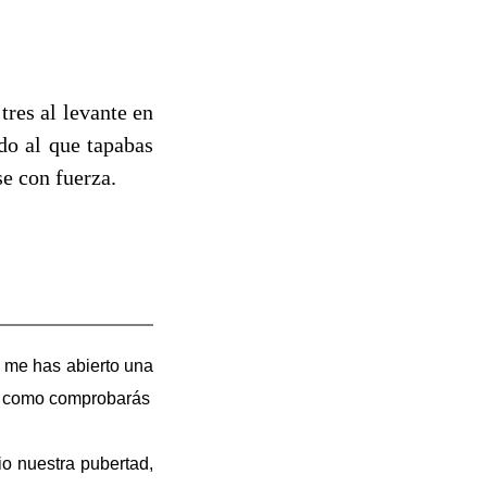
res al levante en
do al que tapabas
se con fuerza.
e, me has abierto una
a, como comprobarás
io nuestra pubertad,