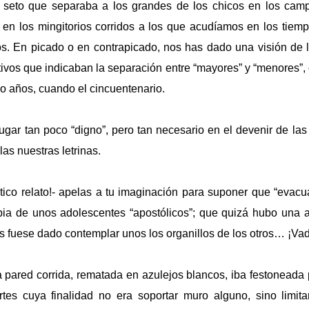
l seto que separaba a los grandes de los chicos en los cam
, en los mingitorios corridos a los que acudíamos en los tie
s. En picado o en contrapicado, nos has dado una visión de lo
ivos que indicaban la separación entre “mayores” y “menores”
co años, cuando el cincuentenario.
gar tan poco “digno”, pero tan necesario en el devenir de las
las nuestras letrinas.
ástico relato!- apelas a tu imaginación para suponer que “eva
opia de unos adolescentes “apostólicos”; que quizá hubo una a
os fuese dado contemplar unos los organillos de los otros… ¡Vad
a pared corrida, rematada en azulejos blancos, iba festoneada p
tes cuya finalidad no era soportar muro alguno, sino limita