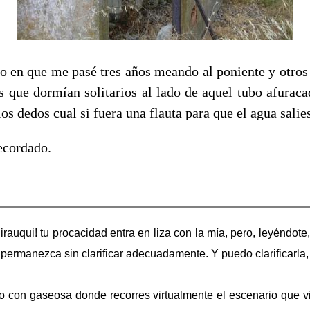
o en que me pasé tres años meando al poniente y otros t
os que dormían solitarios al lado de aquel tubo afuraca
los dedos cual si fuera una flauta para que el agua salie
ecordado.
irauqui! tu procacidad entra en liza con la mía, pero, leyéndot
permanezca sin clarificar adecuadamente. Y puedo clarificarl
o con gaseosa donde recorres virtualmente el escenario que v