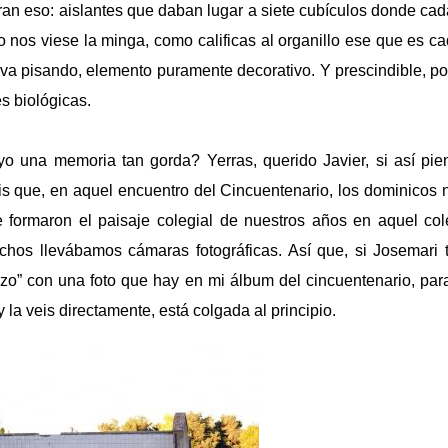
an eso: aislantes que daban lugar a siete cubículos donde cada
do nos viese la minga, como calificas al organillo ese que es c
va pisando, elemento puramente decorativo. Y prescindible, po
s biológicas.
 una memoria tan gorda? Yerras, querido Javier, si así pien
is que, en aquel encuentro del Cincuentenario, los dominicos 
e formaron el paisaje colegial de nuestros años en aquel co
chos llevábamos cámaras fotográficas. Así que, si Josemari 
dizo” con una foto que hay en mi álbum del cincuentenario, para
 la veis directamente, está colgada al principio.