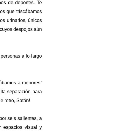
pos de deportes. Te
mpos que triscábamos
s urinarios, únicos
, cuyos despojos aún
 personas a lo largo
cuábamos a menores”
lta separación para
e retro, Satán!
or seis salientes, a
r espacios visual y