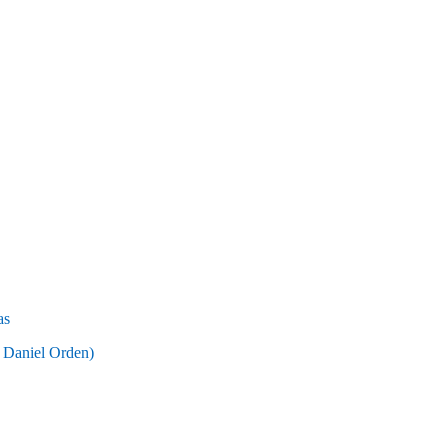
as
niel Orden)