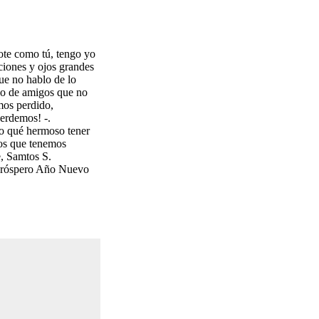
ote como tú, tengo yo
iones y ojos grandes
ue no hablo de lo
lo de amigos que no
mos perdido,
perdemos! -.
ro qué hermoso tener
tos que tenemos
, Samtos S.
 Próspero Año Nuevo