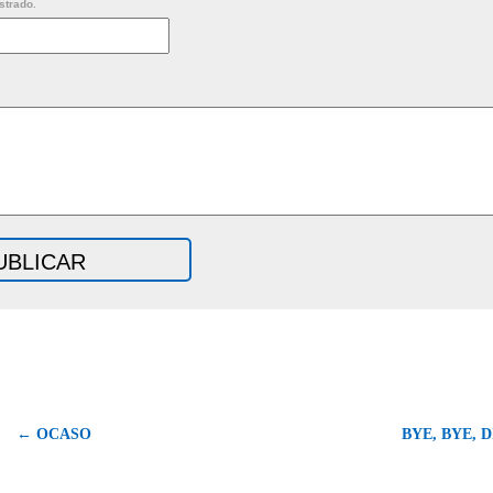
strado.
← OCASO
BYE, BYE, 