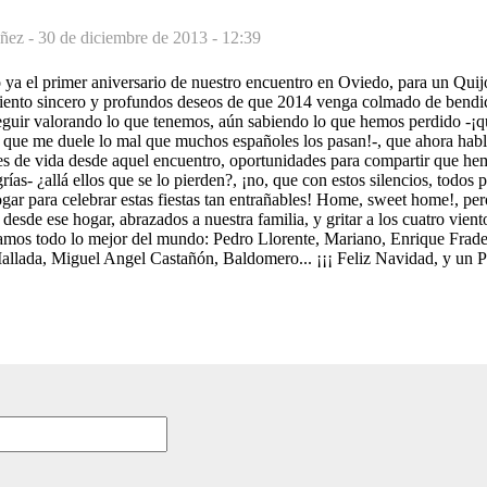
ñez -
30 de diciembre de 2013 - 12:39
ya el primer aniversario de nuestro encuentro en Oviedo, para un Quij
iento sincero y profundos deseos de que 2014 venga colmado de bendic
eguir valorando lo que tenemos, aún sabiendo lo que hemos perdido -¡q
 que me duele lo mal que muchos españoles los pasan!-, que ahora hab
les de vida desde aquel encuentro, oportunidades para compartir que he
grías- ¿allá ellos que se lo pierden?, ¡no, que con estos silencios, todos 
gar para celebrar estas fiestas tan entrañables! Home, sweet home!, pe
 desde ese hogar, abrazados a nuestra familia, y gritar a los cuatro vien
amos todo lo mejor del mundo: Pedro Llorente, Mariano, Enrique Frade
allada, Miguel Angel Castañón, Baldomero... ¡¡¡ Feliz Navidad, y un