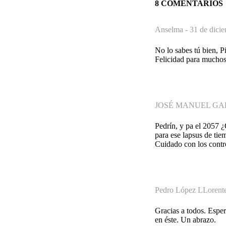
8 COMENTARIOS
Anselma -
31 de dici
No lo sabes tú bien, 
Felicidad para muchos
JOSÉ MANUEL GA
Pedrín, y pa el 2057 
para ese lapsus de ti
Cuidado con los contr
Pedro López LLorent
Gracias a todos. Esper
en éste. Un abrazo.