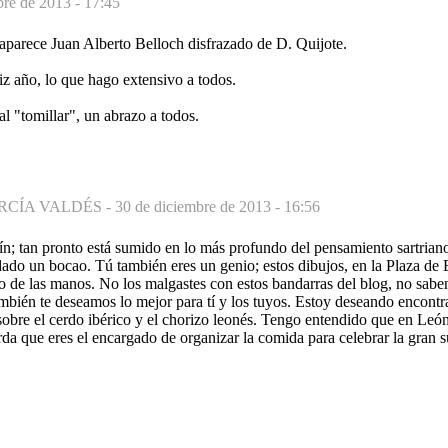
bre de 2013 - 17:45
, aparece Juan Alberto Belloch disfrazado de D. Quijote.
liz año, lo que hago extensivo a todos.
al "tomillar", un abrazo a todos.
RCÍA VALDÉS -
30 de diciembre de 2013 - 16:56
; tan pronto está sumido en lo más profundo del pensamiento sartriano
dado un bocao. Tú también eres un genio; estos dibujos, en la Plaza de
do de las manos. No los malgastes con estos bandarras del blog, no sa
ambién te deseamos lo mejor para tí y los tuyos. Estoy deseando encont
 sobre el cerdo ibérico y el chorizo leonés. Tengo entendido que en Le
a que eres el encargado de organizar la comida para celebrar la gran s