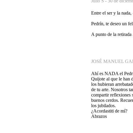
Julio S -
30 de diciem
Entre el ser y la nada
Pedrín, te deseo un fe
A punto de la retirada 
JOSÉ MANUEL GA
Ahí es NADA el Pedrín
Quijote al que le han 
los hubieran arrebata
de tu arte. Nosotros t
compartir reflexiones
buenos cerdos. Recuerd
los jubilados.
¿Acordastiti de mí?
Abrazos