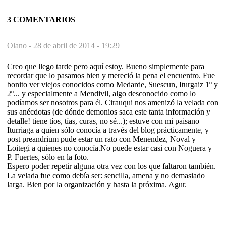
3 COMENTARIOS
Olano -
28 de abril de 2014 - 19:29
Creo que llego tarde pero aquí estoy. Bueno simplemente para
recordar que lo pasamos bien y mereció la pena el encuentro. Fue
bonito ver viejos conocidos como Medarde, Suescun, Iturgaiz 1º y
2º... y especialmente a Mendivil, algo desconocido como lo
podíamos ser nosotros para él. Cirauqui nos amenizó la velada con
sus anécdotas (de dónde demonios saca este tanta información y
detalle! tiene tíos, tías, curas, no sé...); estuve con mi paisano
Iturriaga a quien sólo conocía a través del blog prácticamente, y
post preandrium pude estar un rato con Menendez, Noval y
Loitegi a quienes no conocía.No puede estar casi con Noguera y
P. Fuertes, sólo en la foto.
Espero poder repetir alguna otra vez con los que faltaron también.
La velada fue como debía ser: sencilla, amena y no demasiado
larga. Bien por la organización y hasta la próxima. Agur.