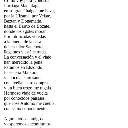
Como voy para Donostia,
Iturriaga Madariaga,
en su gran "haiga" me lleva,
por la Ulzama, por Velate,
Baztan y Donamaria,
hasta el Barrio de Bozate,
donde los agotes moran.
Por intrincadas veredas
a la puerta de la casa
del escultor Sanchotena,
llegamos y está cerrada.
La conversación y el viaje
han merecido la pena.
Paramos en Elizondo,
Pastelería Malkora,
y chocolate artesano
con avellanas se compra
y un buen trozo me regala.
Hermoso viaje de vuelta
por conocidos paisajes,
que José Antonio me cuenta,
con sabio conocimiento.
Agur a todos, amigos
y esperemos encontrarnos