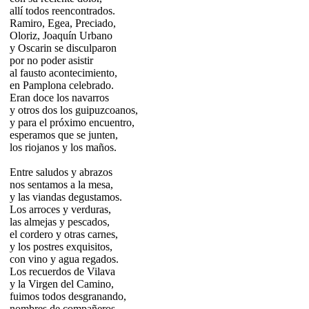
allí todos reencontrados.
Ramiro, Egea, Preciado,
Oloriz, Joaquín Urbano
y Oscarin se disculparon
por no poder asistir
al fausto acontecimiento,
en Pamplona celebrado.
Eran doce los navarros
y otros dos los guipuzcoanos,
y para el próximo encuentro,
esperamos que se junten,
los riojanos y los maños.
Entre saludos y abrazos
nos sentamos a la mesa,
y las viandas degustamos.
Los arroces y verduras,
las almejas y pescados,
el cordero y otras carnes,
y los postres exquisitos,
con vino y agua regados.
Los recuerdos de Vilava
y la Virgen del Camino,
fuimos todos desgranando,
nombres de compañeros,