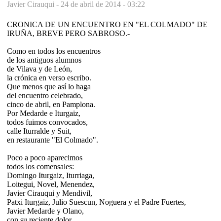
Javier Cirauqui -
24 de abril de 2014 - 03:22
CRONICA DE UN ENCUENTRO EN "EL COLMADO" DE
IRUÑA, BREVE PERO SABROSO.-
Como en todos los encuentros
de los antiguos alumnos
de Vilava y de León,
la crónica en verso escribo.
Que menos que así lo haga
del encuentro celebrado,
cinco de abril, en Pamplona.
Por Medarde e Iturgaiz,
todos fuimos convocados,
calle Iturralde y Suit,
en restaurante "El Colmado".
Poco a poco aparecimos
todos los comensales:
Domingo Iturgaiz, Iturriaga,
Loitegui, Novel, Menendez,
Javier Cirauqui y Mendivil,
Patxi Iturgaiz, Julio Suescun, Noguera y el Padre Fuertes,
Javier Medarde y Olano,
con su reciente dolor,