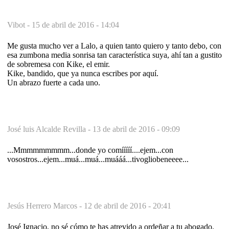
Vibot -
15 de abril de 2016 - 14:04
Me gusta mucho ver a Lalo, a quien tanto quiero y tanto debo, con
esa zumbona media sonrisa tan característica suya, ahí tan a gustito
de sobremesa con Kike, el emir.
Kike, bandido, que ya nunca escribes por aquí.
Un abrazo fuerte a cada uno.
José luis Alcalde Revilla -
13 de abril de 2016 - 09:09
...Mmmmmmmmm...donde yo comííííí....ejem...con
vosostros...ejem...muá...muá...muááá...tivogliobeneeee...
Jesús Herrero Marcos -
12 de abril de 2016 - 20:41
José Ignacio, no sé cómo te has atrevido a ordeñar a tu abogado.