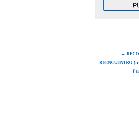
← RECO
REENCUENTRO (tras
Fe