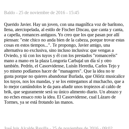
Baldo -
25 de noviembre de 2016 - 15:45
Querido Javier. Hay un joven, con una magnífica voz de barítono,
llena, aterciopelada, al estilo de Fischer Discau, que canta y canta,
a capella, romances antiguos. Yo creo que los que pasan por allí
piensan: "este chico no anda bien de la cabeza, porque trovar estas
cosas en estos tiempos...". Te propongo, Javier amigo, una
alternativa no exclusiva, sino incluso inclusiva: que vengas a
Oviedo, y tú con los tuyos y él con los prestados "romanceéis"
mano a mano en la plaza Longoria Carbajal un día sí y otro
también. Pedrín, el Casorvidense, Luisín Heredia, Carlos Tejo y
yo mismo podíamos hacer de "manageres". Que la idea no te
gusta porque no quieres abandonar Burlada, que Olóriz musicalice
los tuyos, nos los mandas, y se los entregamos al muchacho, que a
lo mejor cantándolos le da para añadir unos tropiezos al caldo de
brik, que seguramente será su único alimento diario. Un abrazo y
no eches ensaco roto la idea. El Casorvidense, cual Lázaro de
Tormes, ya se está frotando las manos.
José luis Alcalde Revilla -
25 de noviembre de 2016 - 09:02