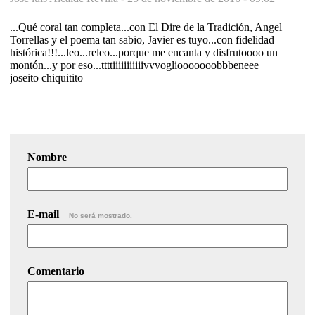
...Qué coral tan completa...con El Dire de la Tradición, Angel
Torrellas y el poema tan sabio, Javier es tuyo...con fidelidad
histórica!!!...leo...releo...porque me encanta y disfrutoooo un
montón...y por eso...ttttiiiiiiiiiiivvvogliooooooobbbeneee
joseito chiquitito
Nombre
E-mail
No será mostrado.
Comentario