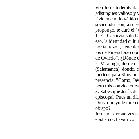
Veo Jesusitodemivida q
¿distingues valioso y 
Evidente ni lo válido 
sociedades son, a su ve
propongo, te daré el "
1. En Casorvía sólo ha
eso, la identidad cultu
por tal razón, henchid
los de PiñeraBaxo o a 
de Oviedo". ¿Dónde est
2. Mi amigo, desde el 
(Salamanca), donde, co
ibéricos para Singapur
presencia: "Cómo, Javi
pero mis convicciones
3. Sabes que Jesús de
episcopal. Pues un día
Dios, que yo te diré c
obispo?
Jesusín: si resuelves c
eladismo chavarrico.