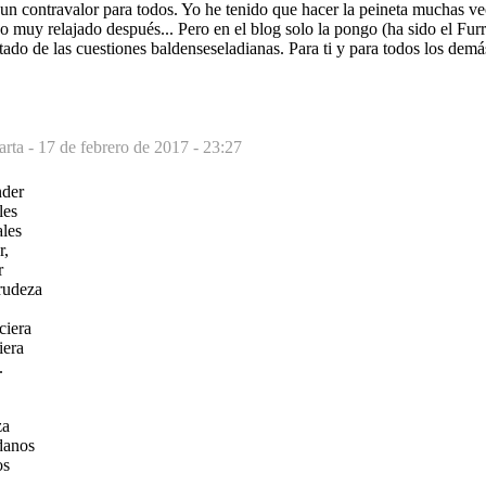
 un contravalor para todos. Yo he tenido que hacer la peineta muchas v
 muy relajado después... Pero en el blog solo la pongo (ha sido el Fur
tado de las cuestiones baldenseseladianas. Para ti y para todos los demá
arta -
17 de febrero de 2017 - 23:27
nder
les
ales
r,
r
rudeza
ciera
iera
.
za
danos
os