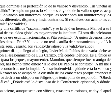
ue dominas a la perfección lo de lo valioso y disvalioso. Tus viñetas a
válido? Te soplo un poco: lo válido es el grado de lo valioso que es ace
ni lo valioso son uniformes, porque las sociedades son multiformes y lo
z, diferentes, dispares y hasta contrarios. Si resuelves con acierto las c
vale" (de validez).
y una cartilla de "razonamiento", y se la dejó en herencia Manuel a su h
ral de esa aldea global es mayormente la incultura. El otro día celebraron
os de ese espíritu nacionalista, el Pitu preguntó: "A quién debemos hacer
los de san Feliz? Y uno que no tenía cartilla de razonamiento dijo: "A l
á aquí, Jesusito, los valioso/disvalioso y la válido/inválido?
primer día que llegó al colegio, Javier M. de Pablos tiene varias dehes
n el asesoramiento de Luis Carrizo, cría cerdos ibéricos. Es el único 
 (para los jeques, mayormente). Manolón, que siempre fue su amigo del
er, has hecho tanto dinero? A lo que De Pablos le contestó: "A mí me g
 económicas me lo impiden". Jesusitodemivida: ¿dónde está lo valioso y
 Nazaret no se ocupó de la cuestión de los embarazos porque entonces 
 oí decir a un obispo a un feligrés que tenía pinta de respondón: "Obed
uál es". ¿Dónde está lo disvalioso de la Conferencia episcopal, y dónde 
on acierto, aunque sean con viñetas, estas tres cuestiones, te doy el apr