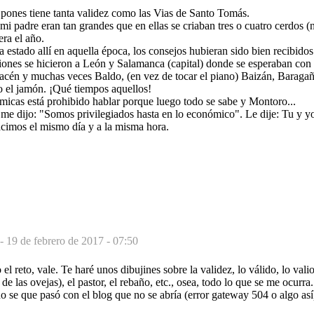
 pones tiene tanta validez como las Vias de Santo Tomás.
mi padre eran tan grandes que en ellas se criaban tres o cuatro cerdos (
era el año.
a estado allí en aquella época, los consejos hubieran sido bien recibidos
iones se hicieron a León y Salamanca (capital) donde se esperaban con 
macén y muchas veces Baldo, (en vez de tocar el piano) Baizán, Baraga
o el jamón. ¡Qué tiempos aquellos!
icas está prohibido hablar porque luego todo se sabe y Montoro...
me dijo: "Somos privilegiados hasta en lo económico". Le dije: Tu y yo
acimos el mismo día y a la misma hora.
 -
19 de febrero de 2017 - 07:50
l reto, vale. Te haré unos dibujines sobre la validez, lo válido, lo valio
o de las ovejas), el pastor, el rebaño, etc., osea, todo lo que se me ocurr
o se que pasó con el blog que no se abría (error gateway 504 o algo así