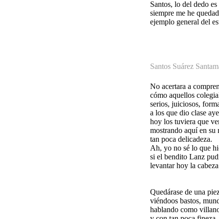
Santos, lo del dedo es
siempre me he quedado
ejemplo general del es
Santos Suárez Santam
No acertara a compre
cómo aquellos colegia
serios, juiciosos, form
a los que dio clase aye
hoy los tuviera que ve
mostrando aquí en su 
tan poca delicadeza.
Ah, yo no sé lo que hi
si el bendito Lanz pud
levantar hoy la cabeza
Quedárase de una pie
viéndoos bastos, mun
hablando como villan
y con tan poca fineza.