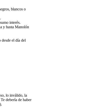
negros, blancos o
.
sumo interés.
ña y hasta Manolón
 desde el día del
so, lo inválido, la
a. Te debería de haber
).