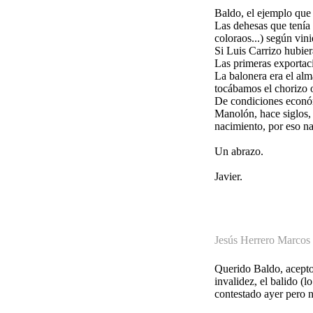
Baldo, el ejemplo que
Las dehesas que tenía 
coloraos...) según vini
Si Luis Carrizo hubier
Las primeras exportac
La balonera era el al
tocábamos el chorizo 
De condiciones económ
Manolón, hace siglos, 
nacimiento, por eso n
Un abrazo.
Javier.
Jesús Herrero Marcos
Querido Baldo, acepto e
invalidez, el balido (l
contestado ayer pero n