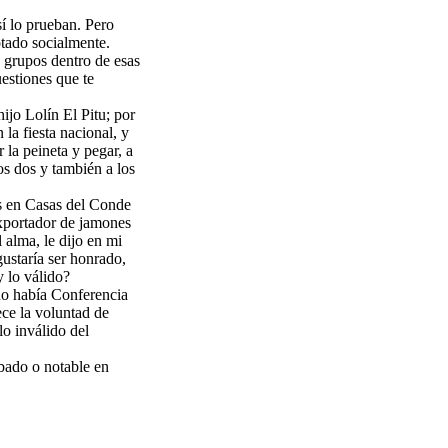
sí lo prueban. Pero
ptado socialmente.
s grupos dentro de esas
uestiones que te
ijo Lolín El Pitu; por
 la fiesta nacional, y
 la peineta y pegar, a
os dos y también a los
as en Casas del Conde
exportador de jamones
 alma, le dijo en mi
ustaría ser honrado,
 lo válido?
no había Conferencia
ece la voluntad de
lo inválido del
obado o notable en