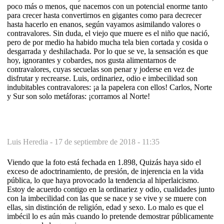
poco más o menos, que nacemos con un potencial enorme tanto
para crecer hasta convertirnos en gigantes como para decrecer
hasta hacerlo en enanos, según vayamos asimilando valores o
contravalores. Sin duda, el viejo que muere es el niño que nació,
pero de por medio ha habido mucha tela bien cortada y cosida o
desgarrada y deshilachada. Por lo que se ve, la sensación es que
hoy, ignorantes y cobardes, nos gusta alimentarnos de
contravalores, cuyas secuelas son penar y joderse en vez de
disfrutar y recrearse. Luis, ordinariez, odio e imbecilidad son
indubitables contravalores: ¡a la papelera con ellos! Carlos, Norte
y Sur son solo metáforas: ¡corramos al Norte!
Luis Heredia -
17 de septiembre de 2018 - 11:35
Viendo que la foto está fechada en 1.898, Quizás haya sido el
exceso de adoctrinamiento, de presión, de injerencia en la vida
pública, lo que haya provocado la tendencia al hiperlaicismo.
Estoy de acuerdo contigo en la ordinariez y odio, cualidades junto
con la imbecilidad con las que se nace y se vive y se muere con
ellas, sin distinción de religión, edad y sexo. Lo malo es que el
imbécil lo es aún màs cuando lo pretende demostrar públicamente