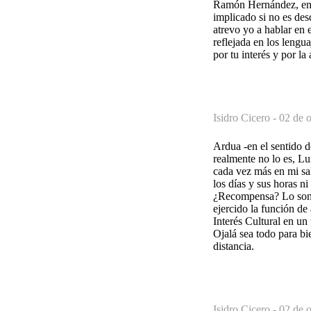
Ramón Hernández, enti
implicado si no es de
atrevo yo a hablar en 
reflejada en los lengu
por tu interés y por la
Isidro Cicero -
02 de o
Ardua -en el sentido 
realmente no lo es, Lui
cada vez más en mi sal
los días y sus horas ni
¿Recompensa? Lo son l
ejercido la función d
Interés Cultural en un
Ojalá sea todo para b
distancia.
Isidro Cicero -
02 de o