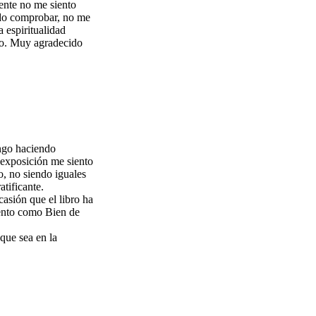
ente no me siento
ido comprobar, no me
 espiritualidad
 yo. Muy agradecido
engo haciendo
s exposición me siento
o, no siendo iguales
atificante.
asión que el libro ha
mento como Bien de
que sea en la