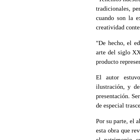
tradicionales, p
cuando son la ex
creatividad cont
"De hecho, el ed
arte del siglo X
producto represen
El autor estuv
ilustración, y d
presentación. Se
de especial trasc
Por su parte, el 
esta obra que re
el patrimonio c