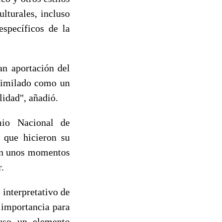
lturales, incluso
específicos de la
an aportación del
asimilado como un
lidad", añadió.
mio Nacional de
, que hicieron su
 en unos momentos
r.
 interpretativo de
 importancia para
puso un elemento