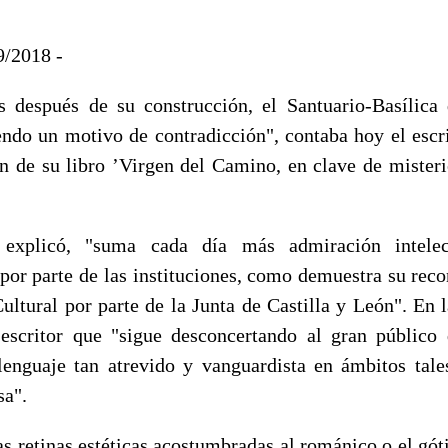
09/2018 -
 después de su construcción, el Santuario-Basílica 
ndo un motivo de contradicción", contaba hoy el escri
ón de su libro ’Virgen del Camino, en clave de misteri
 explicó, "suma cada día más admiración intele
por parte de las instituciones, como demuestra su re
ultural por parte de la Junta de Castilla y León". En l
 escritor que "sigue desconcertando al gran públic
lenguaje tan atrevido y vanguardista en ámbitos tal
sa".
 retinas estéticas acostumbradas al románico o el góti