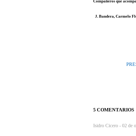
Compañeros que acompapñ
J. Bandera, Carmelo Flor
PRE
5 COMENTARIOS
Isidro Cicero -
02 de o