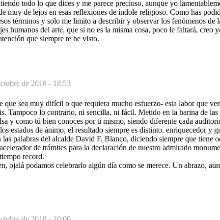
endo todo lo que dices y me parece precioso, aunque yo lamentablem
sde muy de lejos en esas reflexiones de índole religioso. Como has pod
esos términos y solo me limito a describir y observar los fenómenos de la
ajes humanos del arte, que si no es la misma cosa, poco le faltará, creo
 atención que siempre te he visto.
ctubre de 2018 - 18:53
de que sea muy difícil o que requiera mucho esfuerzo- esta labor que v
s. Tampoco lo contrario, ni sencilla, ni fácil. Metido en la harina de la
sa y como tú bien conoces por ti mismo, siendo diferente cada auditori
 los estados de ánimo, el resultado siempre es distinto, enriquecedor y gr
as palabras del alcalde David F. Blanco, diciendo siempre que tiene oc
e acelerador de trámites para la declaración de nuestro admirado monu
 tiempo record.
ien, ojalá podamos celebrarlo algún día como se merece. Un abrazo, aun
ctubre de 2018 - 10:00