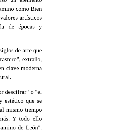
 Camino como Bien
valores artísticos
ada de épocas y
siglos de arte que
astero", extraño,
 en clave moderna
ural.
or descifrar" o "el
y estético que se
y al mismo tiempo
más. Y todo ello
 Camino de León".