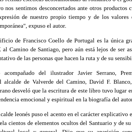
ero nos sentimos desconcertados ante otros productos cu
presión de nuestro propio tiempo y de los valores 
emporánea", expuso el autor.
ificio de Francisco Coello de Portugal es la única gr
X al Camino de Santiago, pero aún está lejos de ser 
tativo de las personas que hacen la ruta y de su sensibi
o acompañado del ilustrador Javier Serrano, Pre
el alcalde de Valverde del Camino, David F. Blanco
rrano desveló que la escritura de este libro tuvo lugar
endencia emocional y espiritual en la biografía del auto
alcalde leonés puso el acento en el carácter explicativo e
vela cientos de elementos ocultos del Santuario y de su
ultural local y general. Dijo que su aparición su