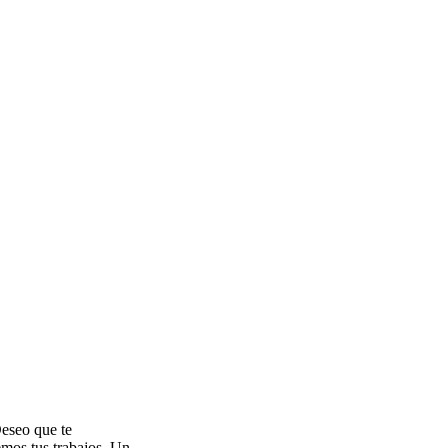
Deseo que te
mos tus trabajos. Un