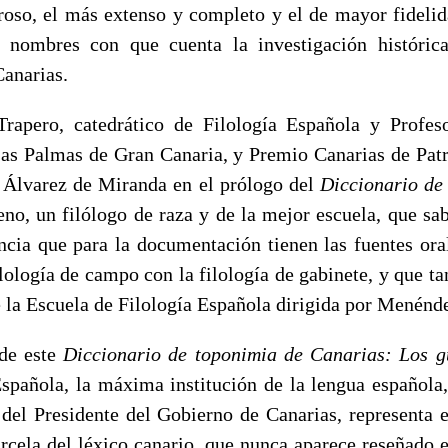
roso, el más extenso y completo y el de mayor fidelid
s nombres con que cuenta la investigación histórica
Canarias.
apero, catedrático de Filología Española y Profes
as Palmas de Gran Canaria, y Premio Canarias de Pat
 Álvarez de Miranda en el prólogo del
Diccionario d
eno, un filólogo de raza y de la mejor escuela, que sa
ncia que para la documentación tienen las fuentes orale
ología de campo con la filología de gabinete, y que ta
 la Escuela de Filología Española dirigida por Menénde
 de este
Diccionario de toponimia de Canarias: Los 
pañola, la máxima institución de la lengua española,
 del Presidente del Gobierno de Canarias, representa 
cela del léxico canario, que nunca aparece reseñado en