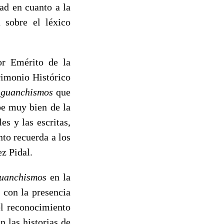
ad en cuanto a la
 sobre el léxico
or Emérito de la
rimonio Histórico
e guanchismos
que
be muy bien de la
s y las escritas,
nto recuerda a los
z Pidal.
guanchismos
en la
 con la presencia
el reconocimiento
 las historias de