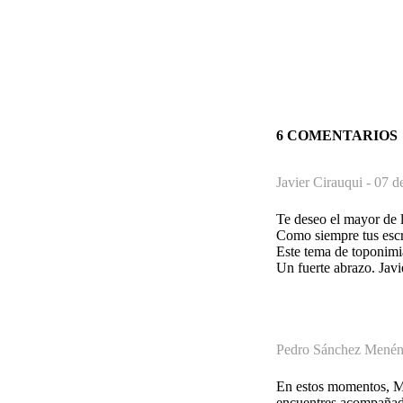
6 COMENTARIOS
Javier Cirauqui -
07 d
Te deseo el mayor de l
Como siempre tus escri
Este tema de toponimi
Un fuerte abrazo. Javi
Pedro Sánchez Menén
En estos momentos, Ma
encuentres acompañado