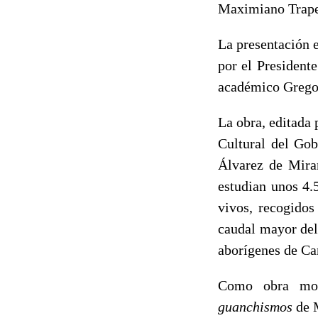
Maximiano Traper
La presentación e
por el President
académico Gregor
La obra, editada
Cultural del Go
Álvarez de Miran
estudian unos 4.
vivos, recogidos
caudal mayor del
aborígenes de Ca
Como obra mon
guanchismos
de 