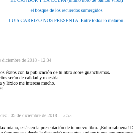
EL CANDOR Y LA CULPA (último libro de Santos Vibot)
el bosque de los recuerdos sumergidos
LUIS CARRIZO NOS PRESENTA -Entre todos lo mataron-
e diciembre de 2018 - 12:34
os éxitos con la publicación de tu libro sobre guanchismos.
tos serán de calidad y maestría.
a y léxico me interesa mucho.
er
dez -
05 de diciembre de 2018 - 12:53
ximiano, estás en la presentación de tu nuevo libro. ¡Enhrorabuena! 
 (aunque sea desde la distancia) por tantos amigos tuyos que reconoce