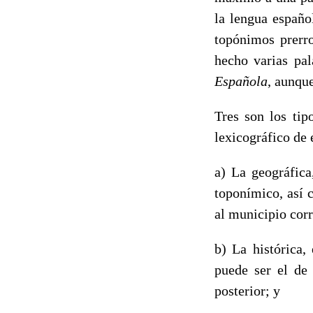
la lengua españo
topónimos prerr
hecho varias pa
Española
, aunqu
Tres son los tip
lexicográfico de 
a) La geográfica
toponímico, así 
al municipio cor
b) La histórica,
puede ser el de 
posterior; y