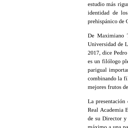
estudio más rigu
identidad de lo
prehispánico de 
De Maximiano Tr
Universidad de L
2017, dice Pedro
es un f
ilólogo pl
parigual importa
combinando la fil
mejores frutos de
La presentación
Real Academia Es
de su Director y
máximo a una par