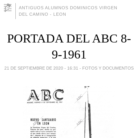
ANTIGUOS ALUMNOS DOMINICOS VIRGEN
DEL CAMINO - LEON
PORTADA DEL ABC 8-
9-1961
21 DE SEPTIEMBRE DE 2020 - 16:31
-
FOTOS Y DOCUMENTOS