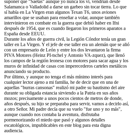
suponer que "Saetas" aunque yo nunca los vi, vendrían desde
Salamanca o Valladolid a darse un garbeo sin tocar tierra. Lo que
sí había en La Virgen eran algunos Texan T6, unos aviones
amarillos que se usaban para enseñar a volar, aunque también
intervinieron en combate en la guerra que debió haber en Ifni
después de 1954, que es cuando llegaron los primeros aparatos a
España desde EEUU.
Durante los años de guerra civil, la Legión Cóndor tenía un gran
taller en La Virgen. Y el jefe de ese taller era un alemán que se alió
con un empresario de León y entre los dos levantaron la firma
PIVA Motores (Heinz PI-tschel y Antonio VA-zquez), que llenó
los campos de la región leonesa con motores para sacar agua y los
muros de infinidad de casas con imperecederos carteles metálicos
anunciando su producto.
Por último, y aunque no tenga el más mínimo interés para
cualquier lector ajeno a mi familia, he de decir que en una de
aquellas "burras cansonas" realizó mi padre su bautismo del aire
durante su obligada estancia sirviendo a la Patria en sus años
mozos; precisamente a unos pocos cientos de metros de donde,
años después, su hijo se preparaba para servir, vamos a decirlo así,
a otro Señor. Mi padre decía que su vuelo "fue uno y no más",
aunque cuando nos contaba la aventura, disfrutaba
pormenorizando el miedo que pasó y algunos detalles
escatológicos, impublicables en este blog para esta digna
audiencia.