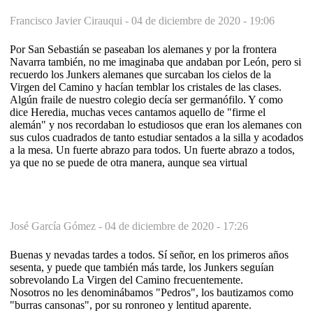
Francisco Javier Cirauqui -
04 de diciembre de 2020 - 19:06
Por San Sebastián se paseaban los alemanes y por la frontera
Navarra también, no me imaginaba que andaban por León, pero si
recuerdo los Junkers alemanes que surcaban los cielos de la
Virgen del Camino y hacían temblar los cristales de las clases.
Algún fraile de nuestro colegio decía ser germanófilo. Y como
dice Heredia, muchas veces cantamos aquello de "firme el
alemán" y nos recordaban lo estudiosos que eran los alemanes con
sus culos cuadrados de tanto estudiar sentados a la silla y acodados
a la mesa. Un fuerte abrazo para todos. Un fuerte abrazo a todos,
ya que no se puede de otra manera, aunque sea virtual
José García Gómez -
04 de diciembre de 2020 - 17:26
Buenas y nevadas tardes a todos. Sí señor, en los primeros años
sesenta, y puede que también más tarde, los Junkers seguían
sobrevolando La Virgen del Camino frecuentemente.
Nosotros no les denominábamos "Pedros", los bautizamos como
"burras cansonas", por su ronroneo y lentitud aparente.