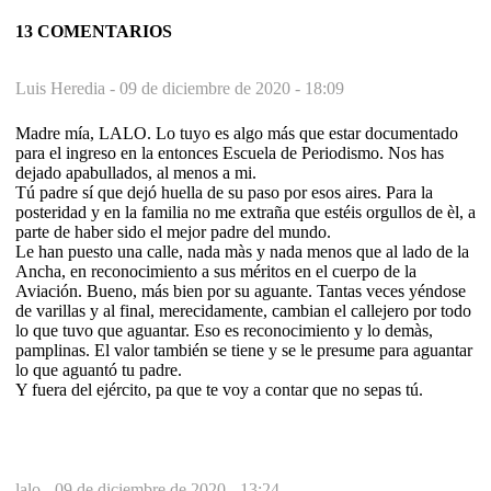
13 COMENTARIOS
Luis Heredia -
09 de diciembre de 2020 - 18:09
Madre mía, LALO. Lo tuyo es algo más que estar documentado
para el ingreso en la entonces Escuela de Periodismo. Nos has
dejado apabullados, al menos a mi.
Tú padre sí que dejó huella de su paso por esos aires. Para la
posteridad y en la familia no me extraña que estéis orgullos de èl, a
parte de haber sido el mejor padre del mundo.
Le han puesto una calle, nada màs y nada menos que al lado de la
Ancha, en reconocimiento a sus méritos en el cuerpo de la
Aviación. Bueno, más bien por su aguante. Tantas veces yéndose
de varillas y al final, merecidamente, cambian el callejero por todo
lo que tuvo que aguantar. Eso es reconocimiento y lo demàs,
pamplinas. El valor también se tiene y se le presume para aguantar
lo que aguantó tu padre.
Y fuera del ejército, pa que te voy a contar que no sepas tú.
lalo -
09 de diciembre de 2020 - 13:24