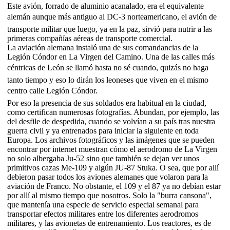
Este avión, forrado de aluminio acanalado, era el equivalente
alemán aunque más antiguo al DC-3 norteamericano, el avión de
transporte militar que luego, ya en la paz, sirvió para nutrir a las
primeras compañías aéreas de transporte comercial.
La aviación alemana instaló una de sus comandancias de la
Legión Cóndor en La Virgen del Camino. Una de las calles más
céntricas de León se llamó hasta no sé cuando, quizás no haga
tanto tiempo y eso lo dirán los leoneses que viven en el mismo
centro calle Legión Cóndor.
Por eso la presencia de sus soldados era habitual en la ciudad,
como certifican numerosas fotografías. Abundan, por ejemplo, las
del desfile de despedida, cuando se volvían a su país tras nuestra
guerra civil y ya entrenados para iniciar la siguiente en toda
Europa. Los archivos fotográficos y las imágenes que se pueden
encontrar por internet muestran cómo el aerodromo de La Virgen
no solo albergaba Ju-52 sino que también se dejan ver unos
primitivos cazas Me-109 y algún JU-87 Stuka. O sea, que por allí
debieron pasar todos los aviones alemanes que volaron para la
aviación de Franco. No obstante, el 109 y el 87 ya no debían estar
por allí al mismo tiempo que nosotros. Solo la "burra cansona",
que mantenía una especie de servicio especial semanal para
transportar efectos militares entre los diferentes aerodromos
militares, y las avionetas de entrenamiento. Los reactores, es de