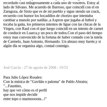
recordado casi milagrosamente a cada uno de vosotros. Estoy al
lado de Silvano. Me acuerdo de Barroso, que coincidí con el en
Zaragoza, de Sixto que es de mi pueblo y sigue siendo un crack,
recuerdo con humor los bocadillos de chorizo que intentaba
cambiar a manolo por natillas ,a Aspron que jugaba al futbol y
tocaba la gaita, los primeros intentos de ligue con las chicas de la
Virgen, con Raul con el que luego coincidí en un intento de carnet
de conducir en Luarca,y un poco de todos.Con el paso del tiempo
estoy mas convencido de la fortuna de haber contado con la tutela
de Carmelo, Juan Antonio, Hernando. Un abrazo muy fuerte,y si
algún día se organiza algo, contad conmigo.
José García -
27 de agosto de 2008 - 19:53
Para Julio López Rosales:
Con la música de "Gavilán o paloma" de Pablo Abraira;
"...Faustino,
hay que ver cómo es el perfil
que nos impide decidir
entre topo o marmoooota...!"