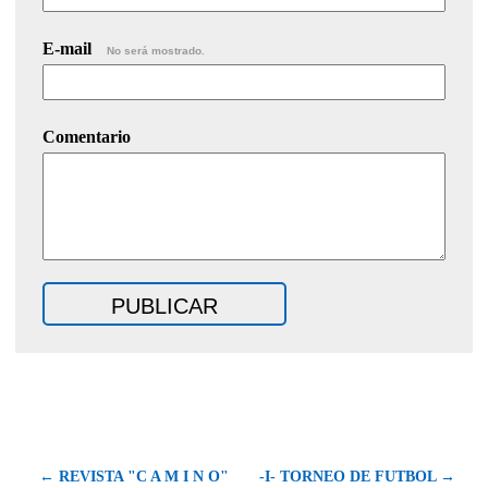
E-mail
No será mostrado.
Comentario
← REVISTA "C A M I N O"
-I- TORNEO DE FUTBOL →