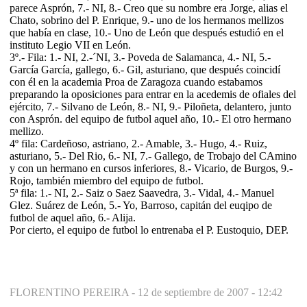
parece Asprón, 7.- NI, 8.- Creo que su nombre era Jorge, alias el
Chato, sobrino del P. Enrique, 9.- uno de los hermanos mellizos
que había en clase, 10.- Uno de León que después estudió en el
instituto Legio VII en León.
3º.- Fila: 1.- NI, 2.-´NI, 3.- Poveda de Salamanca, 4.- NI, 5.-
García García, gallego, 6.- Gil, asturiano, que después coincidí
con él en la academia Proa de Zaragoza cuando estabamos
preparando la oposiciones para entrar en la acedemis de ofiales del
ejército, 7.- Silvano de León, 8.- NI, 9.- Piloñeta, delantero, junto
con Asprón. del equipo de futbol aquel año, 10.- El otro hermano
mellizo.
4º fila: Cardeñoso, astriano, 2.- Amable, 3.- Hugo, 4.- Ruiz,
asturiano, 5.- Del Rio, 6.- NI, 7.- Gallego, de Trobajo del CAmino
y con un hermano en cursos inferiores, 8.- Vicario, de Burgos, 9.-
Rojo, también miembro del equipo de futbol.
5ª fila: 1.- NI, 2.- Saiz o Saez Saavedra, 3.- Vidal, 4.- Manuel
Glez. Suárez de León, 5.- Yo, Barroso, capitán del euqipo de
futbol de aquel año, 6.- Alija.
Por cierto, el equipo de futbol lo entrenaba el P. Eustoquio, DEP.
FLORENTINO PEREIRA -
12 de septiembre de 2007 - 12:42