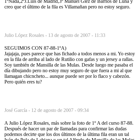
1ºNada,2ºJ.Luis de Madrid,3º Manuel Glez de Barrios de Luna y
creo que el último de la fila es Villamañan pero no estoy seguro.
Julio López Rosales -
13 de agosto de 2007 - 11:33
SEGUIMOS CON 87-88-1ºA)
Jajajaja, pues parece que has fichado a todos menos a mi. Yo estoy
en la fila de arriba al lado de Rutilio con gafas y un jersey a rallas.
Soy también de Mansilla de las Mulas. Desde luego me pasaba el
día dibujando pero no estoy muy seguro de que fuera a mi al que
llamagan chicncheto... aunque puede ser por lo flaco y cabezón.
Pero quién eres tu?
José García -
12 de agosto de 2007 - 09:34
A Julio López Rosales, más sobre la foto de 1º A del curso 87-88.
Después de hacer un par de llamadas para confirmar las dudas
podemos decirte que los dos últimos de la última fila eran un tal
Iván de Pola de Labiana y un tal Alfredo de Mansilla de las Mulas