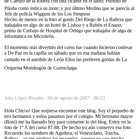
de Carrizo de la Ribera con una cicatriz en el labio; Piloñito de
Piloña como indica su mote; y por último Medina que se parecía al
Jefe de policía Wiggum de los Los Simpson
Hecho de menos en la foto al gordo Del Riego de La Bañeza que
trabajaba en algo de un hotel de Lisboa y a Rubén el Enano,
primo de Carbajo de Hospital de Órbigo que trabajaba de algo de
informática en Microleón.
El momento más divertido del curso fue cuando hicieron confesar
a De Paz en la capilla un sábado que en esa mañana habían
cantado en el autobús de León Ellos las prefieren gordas de La
Orquesta Mondragón de Gurruchaga.
Julio López Rosales -
09 de agosto de 2007 - 00:23
Hola Chicos! Que sorpresa encontrar este blog. Soy el pequeño de
tres hermanos y todos pasamos por el colegio. Mi hermano mayor
(Boni) me ha llamado hoy para contarme lo del blog. Estoy en la
foto de 1º A del curso 87-88. De hecho yo aún conservo esa foto.
Recuerdo los nombres de Aguilera, el Venezolano, Trucha,
Balboa... se me agolpan los recuerdos, aunque no con mucha