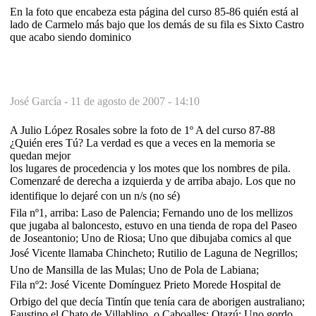
En la foto que encabeza esta página del curso 85-86 quién está al
lado de Carmelo más bajo que los demás de su fila es Sixto Castro
que acabo siendo dominico
José García -
11 de agosto de 2007 - 14:10
A Julio López Rosales sobre la foto de 1º A del curso 87-88
¿Quién eres Tú? La verdad es que a veces en la memoria se
quedan mejor
los lugares de procedencia y los motes que los nombres de pila.
Comenzaré de derecha a izquierda y de arriba abajo. Los que no
identifique lo dejaré con un n/s (no sé)
Fila nº1, arriba: Laso de Palencia; Fernando uno de los mellizos
que jugaba al baloncesto, estuvo en una tienda de ropa del Paseo
de Joseantonio; Uno de Riosa; Uno que dibujaba comics al que
José Vicente llamaba Chincheto; Rutilio de Laguna de Negrillos;
Uno de Mansilla de las Mulas; Uno de Pola de Labiana;
Fila nº2: José Vicente Domínguez Prieto Morede Hospital de
Orbigo del que decía Tintín que tenía cara de aborigen australiano;
Faustino el Chato de Villablino, o Caboalles; Otazú; Uno gordo