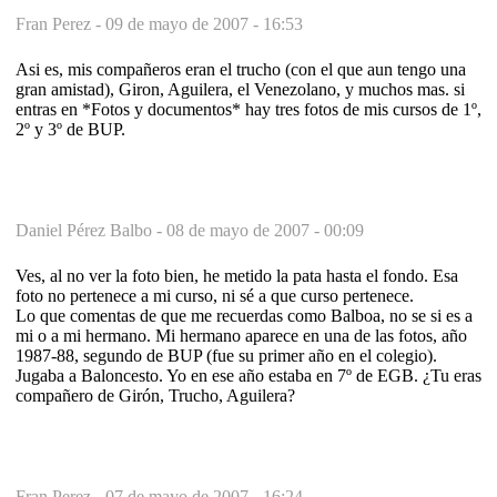
Fran Perez -
09 de mayo de 2007 - 16:53
Asi es, mis compañeros eran el trucho (con el que aun tengo una
gran amistad), Giron, Aguilera, el Venezolano, y muchos mas. si
entras en *Fotos y documentos* hay tres fotos de mis cursos de 1º,
2º y 3º de BUP.
Daniel Pérez Balbo -
08 de mayo de 2007 - 00:09
Ves, al no ver la foto bien, he metido la pata hasta el fondo. Esa
foto no pertenece a mi curso, ni sé a que curso pertenece.
Lo que comentas de que me recuerdas como Balboa, no se si es a
mi o a mi hermano. Mi hermano aparece en una de las fotos, año
1987-88, segundo de BUP (fue su primer año en el colegio).
Jugaba a Baloncesto. Yo en ese año estaba en 7º de EGB. ¿Tu eras
compañero de Girón, Trucho, Aguilera?
Fran Perez -
07 de mayo de 2007 - 16:24