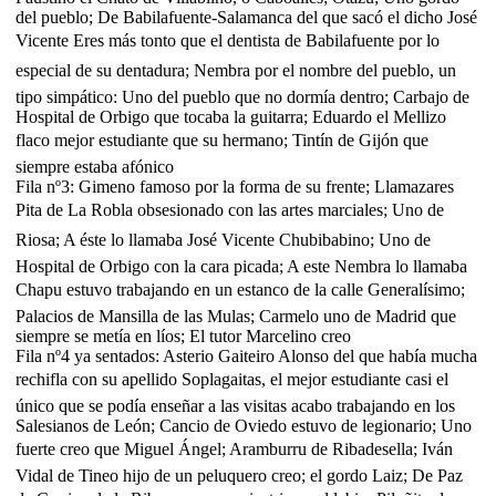
del pueblo; De Babilafuente-Salamanca del que sacó el dicho José
Vicente Eres más tonto que el dentista de Babilafuente por lo
especial de su dentadura; Nembra por el nombre del pueblo, un
tipo simpático: Uno del pueblo que no dormía dentro; Carbajo de
Hospital de Orbigo que tocaba la guitarra; Eduardo el Mellizo
flaco mejor estudiante que su hermano; Tintín de Gijón que
siempre estaba afónico
Fila nº3: Gimeno famoso por la forma de su frente; Llamazares
Pita de La Robla obsesionado con las artes marciales; Uno de
Riosa; A éste lo llamaba José Vicente Chubibabino; Uno de
Hospital de Orbigo con la cara picada; A este Nembra lo llamaba
Chapu estuvo trabajando en un estanco de la calle Generalísimo;
Palacios de Mansilla de las Mulas; Carmelo uno de Madrid que
siempre se metía en líos; El tutor Marcelino creo
Fila nº4 ya sentados: Asterio Gaiteiro Alonso del que había mucha
rechifla con su apellido Soplagaitas, el mejor estudiante casi el
único que se podía enseñar a las visitas acabo trabajando en los
Salesianos de León; Cancio de Oviedo estuvo de legionario; Uno
fuerte creo que Miguel Ángel; Aramburru de Ribadesella; Iván
Vidal de Tineo hijo de un peluquero creo; el gordo Laiz; De Paz