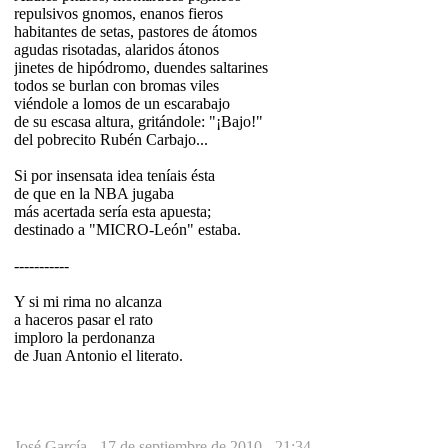
repulsivos gnomos, enanos fieros
habitantes de setas, pastores de átomos
agudas risotadas, alaridos átonos
jinetes de hipódromo, duendes saltarines
todos se burlan con bromas viles
viéndole a lomos de un escarabajo
de su escasa altura, gritándole: "¡Bajo!"
del pobrecito Rubén Carbajo...
Si por insensata idea teníais ésta
de que en la NBA jugaba
más acertada sería esta apuesta;
destinado a "MICRO-León" estaba.
-----------
Y si mi rima no alcanza
a haceros pasar el rato
imploro la perdonanza
de Juan Antonio el literato.
José García -
17 de septiembre de 2010 - 21:34