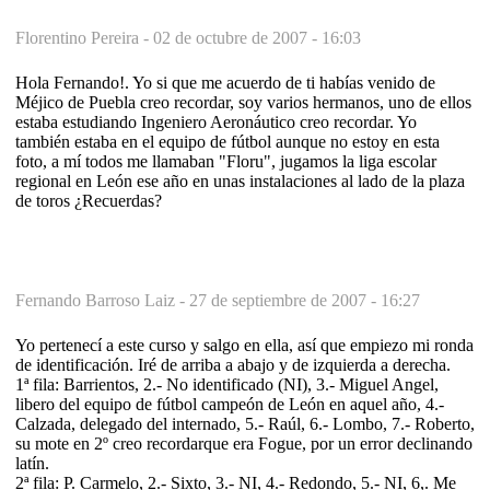
Florentino Pereira -
02 de octubre de 2007 - 16:03
Hola Fernando!. Yo si que me acuerdo de ti habías venido de
Méjico de Puebla creo recordar, soy varios hermanos, uno de ellos
estaba estudiando Ingeniero Aeronáutico creo recordar. Yo
también estaba en el equipo de fútbol aunque no estoy en esta
foto, a mí todos me llamaban "Floru", jugamos la liga escolar
regional en León ese año en unas instalaciones al lado de la plaza
de toros ¿Recuerdas?
Fernando Barroso Laiz -
27 de septiembre de 2007 - 16:27
Yo pertenecí a este curso y salgo en ella, así que empiezo mi ronda
de identificación. Iré de arriba a abajo y de izquierda a derecha.
1ª fila: Barrientos, 2.- No identificado (NI), 3.- Miguel Angel,
libero del equipo de fútbol campeón de León en aquel año, 4.-
Calzada, delegado del internado, 5.- Raúl, 6.- Lombo, 7.- Roberto,
su mote en 2º creo recordarque era Fogue, por un error declinando
latín.
2ª fila: P. Carmelo, 2.- Sixto, 3.- NI, 4.- Redondo, 5.- NI, 6,. Me