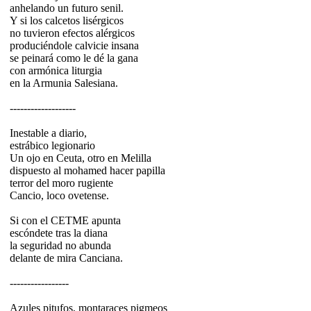
anhelando un futuro senil.
Y si los calcetos lisérgicos
no tuvieron efectos alérgicos
produciéndole calvicie insana
se peinará como le dé la gana
con armónica liturgia
en la Armunia Salesiana.
-------------------
Inestable a diario,
estrábico legionario
Un ojo en Ceuta, otro en Melilla
dispuesto al mohamed hacer papilla
terror del moro rugiente
Cancio, loco ovetense.
Si con el CETME apunta
escóndete tras la diana
la seguridad no abunda
delante de mira Canciana.
-----------------
Azules pitufos, montaraces pigmeos