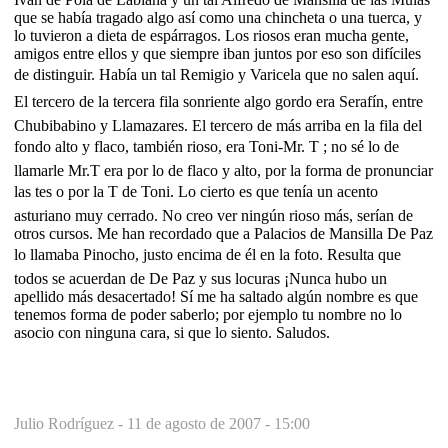
que se había tragado algo así como una chincheta o una tuerca, y
lo tuvieron a dieta de espárragos. Los riosos eran mucha gente,
amigos entre ellos y que siempre iban juntos por eso son difíciles
de distinguir. Había un tal Remigio y Varicela que no salen aquí.
El tercero de la tercera fila sonriente algo gordo era Serafín, entre
Chubibabino y Llamazares. El tercero de más arriba en la fila del
fondo alto y flaco, también rioso, era Toni-Mr. T ; no sé lo de
llamarle Mr.T era por lo de flaco y alto, por la forma de pronunciar
las tes o por la T de Toni. Lo cierto es que tenía un acento
asturiano muy cerrado. No creo ver ningún rioso más, serían de
otros cursos. Me han recordado que a Palacios de Mansilla De Paz
lo llamaba Pinocho, justo encima de él en la foto. Resulta que
todos se acuerdan de De Paz y sus locuras ¡Nunca hubo un
apellido más desacertado! Sí me ha saltado algún nombre es que
tenemos forma de poder saberlo; por ejemplo tu nombre no lo
asocio con ninguna cara, si que lo siento. Saludos.
Julio Rodríguez -
11 de agosto de 2007 - 15:00