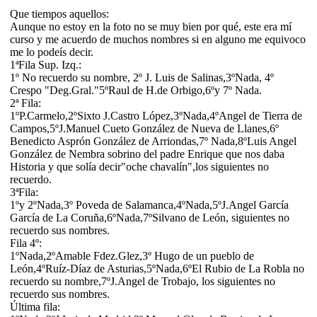
Que tiempos aquellos:
Aunque no estoy en la foto no se muy bien por qué, este era mí
curso y me acuerdo de muchos nombres si en alguno me equivoco
me lo podeís decir.
1ªFila Sup. Izq.:
1º No recuerdo su nombre, 2º J. Luis de Salinas,3ºNada, 4º
Crespo "Deg.Gral."5ºRaul de H.de Orbigo,6ºy 7º Nada.
2ª Fila:
1ºP.Carmelo,2ºSixto J.Castro López,3ºNada,4ºAngel de Tierra de
Campos,5ºJ.Manuel Cueto González de Nueva de Llanes,6º
Benedicto Asprón González de Arriondas,7º Nada,8ºLuis Angel
González de Nembra sobrino del padre Enrique que nos daba
Historia y que solía decir"oche chavalín",los siguientes no
recuerdo.
3ªFila:
1ºy 2ºNada,3º Poveda de Salamanca,4ºNada,5ºJ.Angel García
García de La Coruña,6ºNada,7ºSilvano de León, siguientes no
recuerdo sus nombres.
Fila 4º:
1ºNada,2ºAmable Fdez.Glez,3º Hugo de un pueblo de
León,4ºRuíz-Díaz de Asturias,5ºNada,6ºEl Rubio de La Robla no
recuerdo su nombre,7ºJ.Angel de Trobajo, los siguientes no
recuerdo sus nombres.
Última fila: