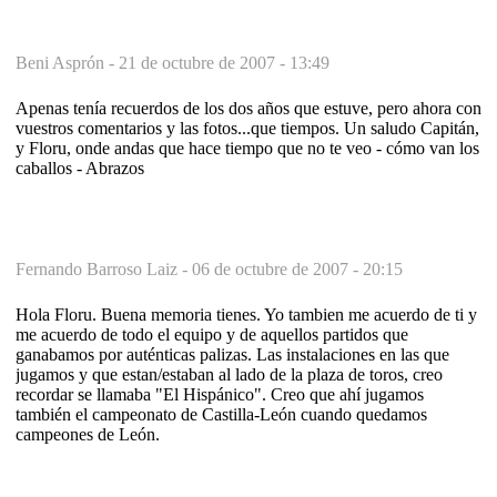
Beni Asprón -
21 de octubre de 2007 - 13:49
Apenas tenía recuerdos de los dos años que estuve, pero ahora con
vuestros comentarios y las fotos...que tiempos. Un saludo Capitán,
y Floru, onde andas que hace tiempo que no te veo - cómo van los
caballos - Abrazos
Fernando Barroso Laiz -
06 de octubre de 2007 - 20:15
Hola Floru. Buena memoria tienes. Yo tambien me acuerdo de ti y
me acuerdo de todo el equipo y de aquellos partidos que
ganabamos por auténticas palizas. Las instalaciones en las que
jugamos y que estan/estaban al lado de la plaza de toros, creo
recordar se llamaba "El Hispánico". Creo que ahí jugamos
también el campeonato de Castilla-León cuando quedamos
campeones de León.