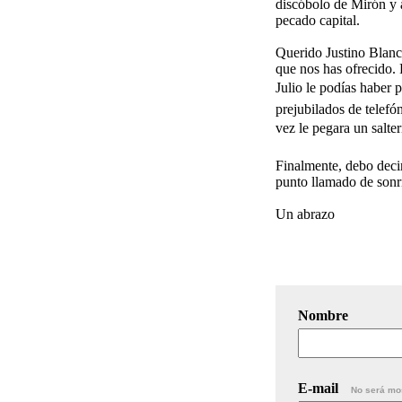
discóbolo de Mirón y a
pecado capital.
Querido Justino Blanco
que nos has ofrecido.
Julio le podías haber p
prejubilados de telefón
vez le pegara un salter
Finalmente, debo decir
punto llamado de sonr
Un abrazo
Nombre
E-mail
No será mo