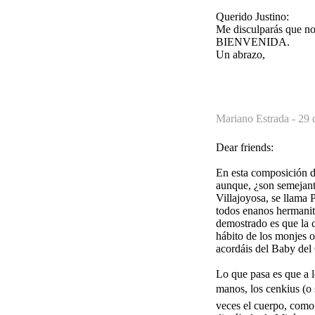
Querido Justino:
Me disculparás que no
BIENVENIDA.
Un abrazo,
Mariano Estrada -
29 
Dear friends:
En esta composición de
aunque, ¿son semejante
Villajoyosa, se llama 
todos enanos hermanit
demostrado es que la c
hábito de los monjes o
acordáis del Baby del
Lo que pasa es que a l
manos, los cenkius (o 
veces el cuerpo, como 