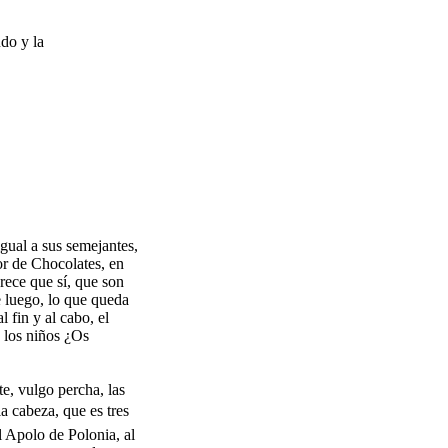
do y la
gual a sus semejantes,
or de Chocolates, en
rece que sí, que son
 luego, lo que queda
 fin y al cabo, el
e los niños ¿Os
te, vulgo percha, las
 la cabeza, que es tres
l Apolo de Polonia, al