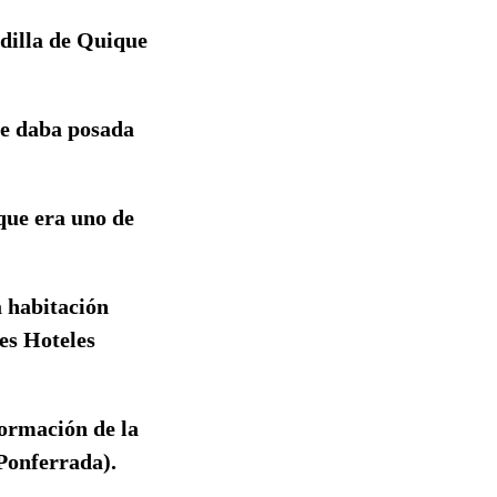
ndilla de Quique
ue daba posada
ique era uno de
a habitación
des Hoteles
formación de la
Ponferrada).