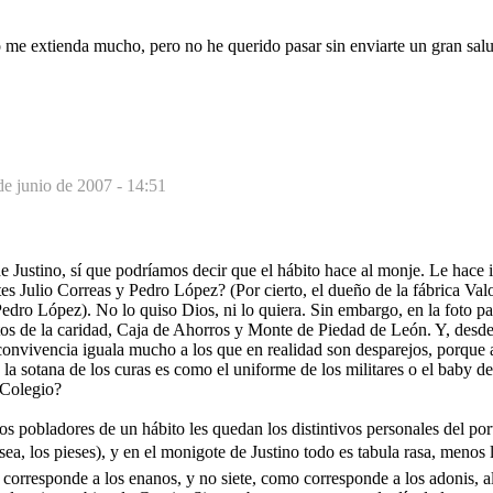
 me extienda mucho, pero no he querido pasar sin enviarte un gran salu
de junio de 2007 - 14:51
 Justino, sí que podríamos decir que el hábito hace al monje. Le hace i
s Julio Correas y Pedro López? (Por cierto, el dueño de la fábrica Val
Pedro López). No lo quiso Dios, ni lo quiera. Sin embargo, en la foto pa
os de la caridad, Caja de Ahorros y Monte de Piedad de León. Y, desde
onvivencia iguala mucho a los que en realidad son desparejos, porque al
 la sotana de los curas es como el uniforme de los militares o el baby d
 Colegio?
os pobladores de un hábito les quedan los distintivos personales del por
sea, los pieses), y en el monigote de Justino todo es tabula rasa, menos
corresponde a los enanos, y no siete, como corresponde a los adonis, a