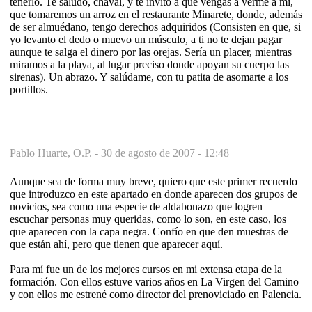
tenerlo. Te saludo, chaval, y te invito a que vengas a verme a mí,
que tomaremos un arroz en el restaurante Minarete, donde, además
de ser almuédano, tengo derechos adquiridos (Consisten en que, si
yo levanto el dedo o muevo un músculo, a ti no te dejan pagar
aunque te salga el dinero por las orejas. Sería un placer, mientras
miramos a la playa, al lugar preciso donde apoyan su cuerpo las
sirenas). Un abrazo. Y salúdame, con tu patita de asomarte a los
portillos.
Pablo Huarte, O.P. -
30 de agosto de 2007 - 12:48
Aunque sea de forma muy breve, quiero que este primer recuerdo
que introduzco en este apartado en donde aparecen dos grupos de
novicios, sea como una especie de aldabonazo que logren
escuchar personas muy queridas, como lo son, en este caso, los
que aparecen con la capa negra. Confío en que den muestras de
que están ahí, pero que tienen que aparecer aquí.
Para mí fue un de los mejores cursos en mi extensa etapa de la
formación. Con ellos estuve varios años en La Virgen del Camino
y con ellos me estrené como director del prenoviciado en Palencia.