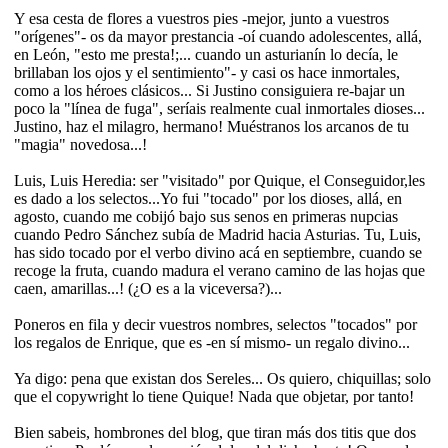
Y esa cesta de flores a vuestros pies -mejor, junto a vuestros
"orígenes"- os da mayor prestancia -oí cuando adolescentes, allá,
en León, "esto me presta!;... cuando un asturianín lo decía, le
brillaban los ojos y el sentimiento"- y casi os hace inmortales,
como a los héroes clásicos... Si Justino consiguiera re-bajar un
poco la "línea de fuga", seríais realmente cual inmortales dioses...
Justino, haz el milagro, hermano! Muéstranos los arcanos de tu
"magia" novedosa...!
Luis, Luis Heredia: ser "visitado" por Quique, el Conseguidor,les
es dado a los selectos...Yo fui "tocado" por los dioses, allá, en
agosto, cuando me cobijó bajo sus senos en primeras nupcias
cuando Pedro Sánchez subía de Madrid hacia Asturias. Tu, Luis,
has sido tocado por el verbo divino acá en septiembre, cuando se
recoge la fruta, cuando madura el verano camino de las hojas que
caen, amarillas...! (¿O es a la viceversa?)...
Poneros en fila y decir vuestros nombres, selectos "tocados" por
los regalos de Enrique, que es -en sí mismo- un regalo divino...
Ya digo: pena que existan dos Sereles... Os quiero, chiquillas; solo
que el copywright lo tiene Quique! Nada que objetar, por tanto!
Bien sabeis, hombrones del blog, que tiran más dos titis que dos