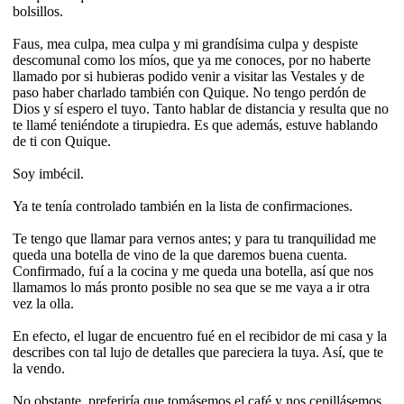
bolsillos.
Faus, mea culpa, mea culpa y mi grandísima culpa y despiste
descomunal como los míos, que ya me conoces, por no haberte
llamado por si hubieras podido venir a visitar las Vestales y de
paso haber charlado también con Quique. No tengo perdón de
Dios y sí espero el tuyo. Tanto hablar de distancia y resulta que no
te llamé teniéndote a tirupiedra. Es que además, estuve hablando
de ti con Quique.
Soy imbécil.
Ya te tenía controlado también en la lista de confirmaciones.
Te tengo que llamar para vernos antes; y para tu tranquilidad me
queda una botella de vino de la que daremos buena cuenta.
Confirmado, fuí a la cocina y me queda una botella, así que nos
llamamos lo más pronto posible no sea que se me vaya a ir otra
vez la olla.
En efecto, el lugar de encuentro fué en el recibidor de mi casa y la
describes con tal lujo de detalles que pareciera la tuya. Así, que te
la vendo.
No obstante, preferiría que tomásemos el café y nos cepillásemos