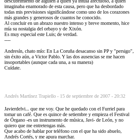
descubrimiento de alguien a quien ya intuía afectuoso, a quien
imaginaba enamorado de esta causa, pero que ha desbordado
todas mis previsiones significándose como uno de los corazones
más grandes y generosos de cuantos he conocido.
Al concluir en un abrazo nuestro intenso y breve momento, hice
mía su nostalgia del orbayo y de Xixón.
Es muy especial este Luis; de verdad.
----
Andresín, chato mío: En La Coruña desacanso sin PP y "persigo",
sin éxito aún, a Victor Pablo. Y las dos ausencias se me hacen
insoportables (aunque cada una, a su manera)
Cuídate.
Andrés Martínez Trapiello -
15 de septiembre de 2007 - 20:32
Javierdelvi... que me voy. Que he quedado con el Furriel para
tomar un café. Que es quince de setiembre y empieza el Festival
de Órgano -es un instrumento de música, Javi- de León, y no
quiero que me entretengas más.
Que acabo de hablar por teléfono con el que ha sido abuelo,
Andrés Cortés, y me apura marchar.