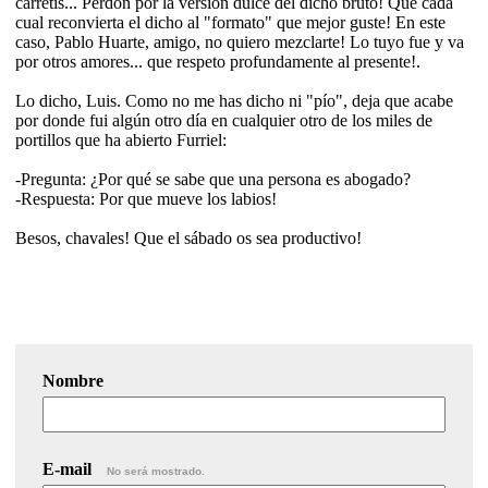
carretis... Perdón por la versión dulce del dicho bruto! Que cada
cual reconvierta el dicho al "formato" que mejor guste! En este
caso, Pablo Huarte, amigo, no quiero mezclarte! Lo tuyo fue y va
por otros amores... que respeto profundamente al presente!.
Lo dicho, Luis. Como no me has dicho ni "pío", deja que acabe
por donde fui algún otro día en cualquier otro de los miles de
portillos que ha abierto Furriel:
-Pregunta: ¿Por qué se sabe que una persona es abogado?
-Respuesta: Por que mueve los labios!
Besos, chavales! Que el sábado os sea productivo!
Nombre
E-mail
No será mostrado.