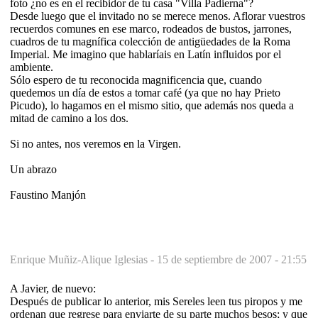
foto ¿no es en el recibidor de tu casa "Villa Padierna"?
Desde luego que el invitado no se merece menos. Aflorar vuestros
recuerdos comunes en ese marco, rodeados de bustos, jarrones,
cuadros de tu magnífica colección de antigüedades de la Roma
Imperial. Me imagino que hablaríais en Latín influidos por el
ambiente.
Sólo espero de tu reconocida magnificencia que, cuando
quedemos un día de estos a tomar café (ya que no hay Prieto
Picudo), lo hagamos en el mismo sitio, que además nos queda a
mitad de camino a los dos.
Si no antes, nos veremos en la Virgen.
Un abrazo
Faustino Manjón
Enrique Muñiz-Alique Iglesias -
15 de septiembre de 2007 - 21:55
A Javier, de nuevo:
Después de publicar lo anterior, mis Sereles leen tus piropos y me
ordenan que regrese para enviarte de su parte muchos besos; y que