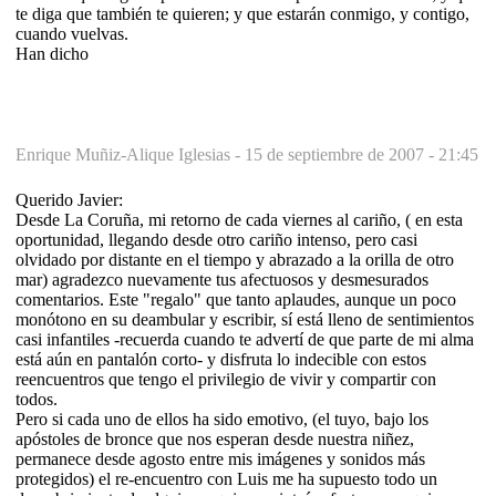
te diga que también te quieren; y que estarán conmigo, y contigo,
cuando vuelvas.
Han dicho
Enrique Muñiz-Alique Iglesias -
15 de septiembre de 2007 - 21:45
Querido Javier:
Desde La Coruña, mi retorno de cada viernes al cariño, ( en esta
oportunidad, llegando desde otro cariño intenso, pero casi
olvidado por distante en el tiempo y abrazado a la orilla de otro
mar) agradezco nuevamente tus afectuosos y desmesurados
comentarios. Este "regalo" que tanto aplaudes, aunque un poco
monótono en su deambular y escribir, sí está lleno de sentimientos
casi infantiles -recuerda cuando te advertí de que parte de mi alma
está aún en pantalón corto- y disfruta lo indecible con estos
reencuentros que tengo el privilegio de vivir y compartir con
todos.
Pero si cada uno de ellos ha sido emotivo, (el tuyo, bajo los
apóstoles de bronce que nos esperan desde nuestra niñez,
permanece desde agosto entre mis imágenes y sonidos más
protegidos) el re-encuentro con Luis me ha supuesto todo un