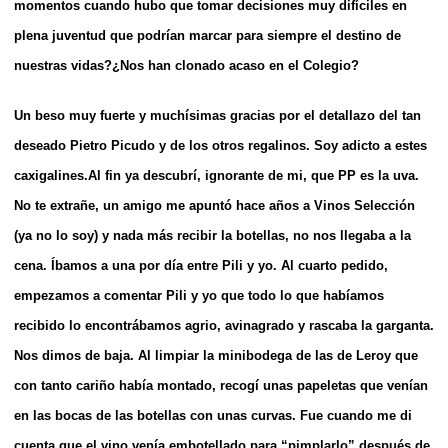
momentos cuando hubo que tomar decisiones muy difíciles en
plena juventud que podrían marcar para siempre el destino de
nuestras vidas?
¿Nos han clonado acaso en el Colegio?
Un beso muy fuerte y muchísimas gracias por el detallazo del tan
deseado Pietro Picudo y de los otros regalinos. Soy adicto a estes
caxigalines.
Al fin ya descubrí, ignorante de mi, que PP es la uva.
No te extrañe, un amigo me apuntó hace años a Vinos Selección
(ya no lo soy) y nada más recibir la botellas, no nos llegaba a la
cena. Íbamos a una por día entre Pili y yo. Al cuarto pedido,
empezamos a comentar Pili y yo que todo lo que habíamos
recibido lo encontrábamos agrio, avinagrado y rascaba la garganta.
Nos dimos de baja. Al limpiar la minibodega de las de Leroy que
con tanto cariño había montado, recogí unas papeletas que venían
en las bocas de las botellas con unas curvas. Fue cuando me di
cuenta que el vino venía embotellado para “pimplarlo” después de