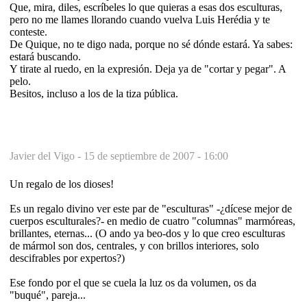
Que, mira, diles, escríbeles lo que quieras a esas dos esculturas,
pero no me llames llorando cuando vuelva Luis Herédia y te
conteste.
De Quique, no te digo nada, porque no sé dónde estará. Ya sabes:
estará buscando.
Y tirate al ruedo, en la expresión. Deja ya de "cortar y pegar". A
pelo.
Besitos, incluso a los de la tiza pública.
Javier del Vigo -
15 de septiembre de 2007 - 16:00
Un regalo de los dioses!
Es un regalo divino ver este par de "esculturas" -¿dícese mejor de
cuerpos esculturales?- en medio de cuatro "columnas" marmóreas,
brillantes, eternas... (O ando ya beo-dos y lo que creo esculturas
de mármol son dos, centrales, y con brillos interiores, solo
descifrables por expertos?)
Ese fondo por el que se cuela la luz os da volumen, os da
"buqué", pareja...