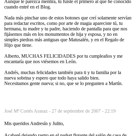
Aunque te parezca mentira, tú fuiste el primero al que he conocido
cuando entré en el Blog.
Nada más pinchar uno de estos botones que creí solamente servían
para redactar escritos, como por arte de magia apareciste tú, tu
hermana, tu madre y tu padre, haciendo de pantalla para que nos
fijásemos más en los monumentos de hija y esposa, y no en
simples piedras más antiguas que Matusalén, y en el Regalo de
Hijo que tiene.
Alberto, MUCHAS FELICIDADES por tu cumpleaños y me
encantaría que nos viésemos en León.
Andrés, muchas felicidades también para ti y tu familia por la
nueva sobrina y espero que todo haya salido bien.
Necesitamos gente nueva; si no, que se lo pregunten a Martín.
José Mª Cortés Aranaz -
27 de septiembre de 2007 - 22:19
Mis queridos Andresín y Julito,
Acabaré dejando rastro en el parket flotante del salón de casa de