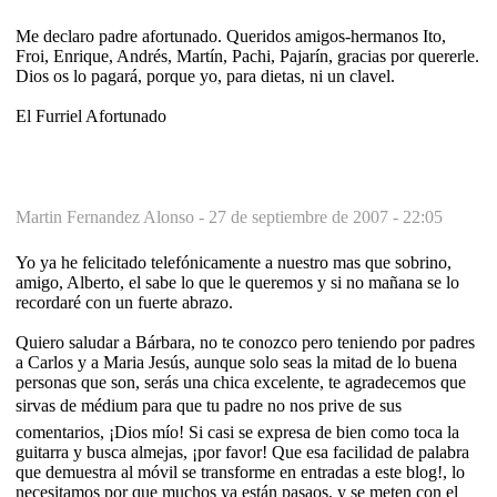
Me declaro padre afortunado. Queridos amigos-hermanos Ito,
Froi, Enrique, Andrés, Martín, Pachi, Pajarín, gracias por quererle.
Dios os lo pagará, porque yo, para dietas, ni un clavel.
El Furriel Afortunado
Martin Fernandez Alonso -
27 de septiembre de 2007 - 22:05
Yo ya he felicitado telefónicamente a nuestro mas que sobrino,
amigo, Alberto, el sabe lo que le queremos y si no mañana se lo
recordaré con un fuerte abrazo.
Quiero saludar a Bárbara, no te conozco pero teniendo por padres
a Carlos y a Maria Jesús, aunque solo seas la mitad de lo buena
personas que son, serás una chica excelente, te agradecemos que
sirvas de médium para que tu padre no nos prive de sus
comentarios, ¡Dios mío! Si casi se expresa de bien como toca la
guitarra y busca almejas, ¡por favor! Que esa facilidad de palabra
que demuestra al móvil se transforme en entradas a este blog!, lo
necesitamos por que muchos ya están pasaos, y se meten con el