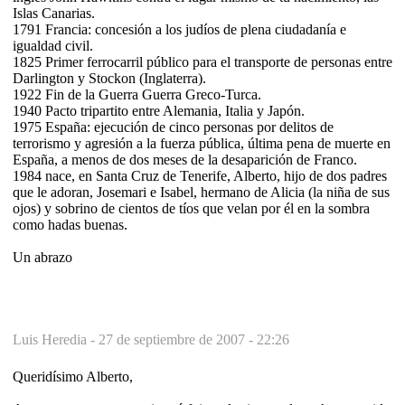
Islas Canarias.
1791 Francia: concesión a los judíos de plena ciudadanía e
igualdad civil.
1825 Primer ferrocarril público para el transporte de personas entre
Darlington y Stockon (Inglaterra).
1922 Fin de la Guerra Guerra Greco-Turca.
1940 Pacto tripartito entre Alemania, Italia y Japón.
1975 España: ejecución de cinco personas por delitos de
terrorismo y agresión a la fuerza pública, última pena de muerte en
España, a menos de dos meses de la desaparición de Franco.
1984 nace, en Santa Cruz de Tenerife, Alberto, hijo de dos padres
que le adoran, Josemari e Isabel, hermano de Alicia (la niña de sus
ojos) y sobrino de cientos de tíos que velan por él en la sombra
como hadas buenas.
Un abrazo
Luis Heredia -
27 de septiembre de 2007 - 22:26
Queridísimo Alberto,