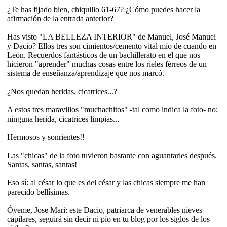
¿Te has fijado bien, chiquillo 61-67? ¿Cómo puedes hacer la
afirmación de la entrada anterior?
Has visto "LA BELLEZA INTERIOR" de Manuel, José Manuel
y Dacio? Ellos tres son cimientos/cemento vital mío de cuando en
León. Recuerdos fantásticos de un bachillerato en el que nos
hicieron "aprender" muchas cosas entre los rieles férreos de un
sistema de enseñanza/aprendizaje que nos marcó.
¿Nos quedan heridas, cicatrices...?
A estos tres maravillos "muchachitos" -tal como indica la foto- no;
ninguna herida, cicatrices limpias...
Hermosos y sonrientes!!
Las "chicas" de la foto tuvieron bastante con aguantarles después.
Santas, santas, santas!
Eso sí: al césar lo que es del césar y las chicas siempre me han
parecido bellísimas.
Óyeme, Jose Mari: este Dacio, patriarca de venerables nieves
capilares, seguirá sin decir ni pío en tu blog por los siglos de los