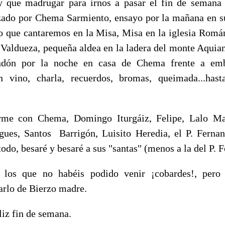
 que madrugar para irnos a pasar el fin de semana 
zado por Chema Sarmiento, ensayo por la mañana en s
lo que cantaremos en la Misa, Misa en la iglesia Román
 Valdueza, pequeña aldea en la ladera del monte Aqui
andón por la noche en casa de Chema frente a emb
 vino, charla, recuerdos, bromas, queimada...has
rme con Chema, Domingo Iturgáiz, Felipe, Lalo Ma
ues, Santos Barrigón, Luisito Heredia, el P. Fernan
 todo, besaré y besaré a sus "santas" (menos a la del P. 
 los que no habéis podido venir ¡cobardes!, pero
arlo de Bierzo madre.
liz fin de semana.