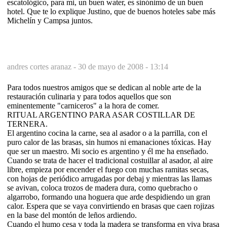
escatológico, para mi, un buen water, es sinónimo de un buen
hotel. Que te lo explique Justino, que de buenos hoteles sabe más
Michelín y Campsa juntos.
andres cortes aranaz -
30 de mayo de 2008 - 13:14
Para todos nuestros amigos que se dedican al noble arte de la
restauración culinaria y para todos aquellos que son
eminentemente "carniceros" a la hora de comer.
RITUAL ARGENTINO PARA ASAR COSTILLAR DE
TERNERA.
El argentino cocina la carne, sea al asador o a la parrilla, con el
puro calor de las brasas, sin humos ni emanaciones tóxicas. Hay
que ser un maestro. Mi socio es argentino y él me ha enseñado.
Cuando se trata de hacer el tradicional costuillar al asador, al aire
libre, empieza por encender el fuego con muchas ramitas secas,
con hojas de periódico arrugadas por debaj y mientras las llamas
se avivan, coloca trozos de madera dura, como quebracho o
algarrobo, formando una hoguera que arde despidiendo un gran
calor. Espera que se vaya convirtiendo en brasas que caen rojizas
en la base del montón de leños ardiendo.
Cuando el humo cesa y toda la madera se transforma en viva brasa