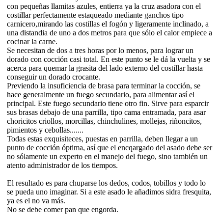
con pequeñas llamitas azules, entierra ya la cruz asadora con el
costillar perfectamente estaqueado mediante ganchos tipo
carnicero,mirando las costillas el fogón y ligeramente inclinado, a
una distandia de uno a dos metros para que sólo el calor empiece a
cocinar la carne.
Se necesitan de dos a tres horas por lo menos, para lograr un
dorado con cocción casi total. En este punto se le dá la vuelta y se
acerca para quemar la grasita del lado externo del costillar hasta
conseguir un dorado crocante.
Previendo la insuficiencia de brasa para terminar la cocción, se
hace generalmente un fuego secundario, para alimentar así el
principal. Este fuego secundario tiene otro fin. Sirve para esparcir
sus brasas debajo de una parrilla, tipo cama entramada, para asar
choricitos criollos, morcillas, chinchulines, mollejas, riñoncitos,
pimientos y cebollas.......
Todas estas exquisiteces, puestas en parrilla, deben llegar a un
punto de cocción óptima, así que el encqargado del asado debe ser
no sólamente un experto en el manejo del fuego, sino también un
atento administrador de los tiempos.
El resultado es para chuparse los dedos, codos, tobillos y todo lo
se pueda uno imaginar. Si a este asado le añadimos sidra fresquita,
ya es el no va más.
No se debe comer pan que engorda.