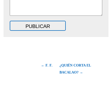
← F. F.
¿QUIÉN CORTA EL
BACALAO? →