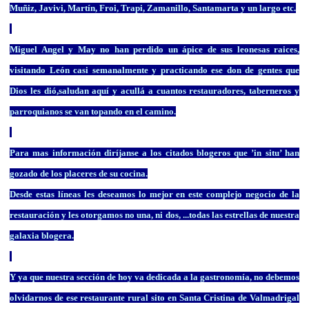
Muñiz, Javivi, Martín, Froi, Trapi, Zamanillo, Santamarta y un largo etc.
Miguel Angel y May no han perdido un ápice de sus leonesas raices,
visitando León casi semanalmente y practicando ese don de gentes que
Dios les dió,saludan aquí y acullá a cuantos restauradores, taberneros y
parroquianos se van topando en el camino.
Para mas información diríjanse a los citados blogeros que ’in situ’ han
gozado de los placeres de su cocina.
Desde estas líneas les deseamos lo mejor en este complejo negocio de la
restauración y les otorgamos no una, ni dos, ...todas las estrellas de nuestra
galaxia blogera.
Y ya que nuestra sección de hoy va dedicada a la gastronomía, no debemos
olvidarnos de ese restaurante rural sito en Santa Cristina de Valmadrigal