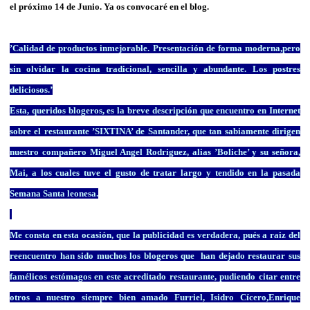
el próximo 14 de Junio. Ya os convocaré en el blog.
’Calidad de productos inmejorable. Presentación de forma moderna,pero
sin olvidar la cocina tradicional, sencilla y abundante. Los postres
deliciosos.’
Esta, queridos blogeros, es la breve descripción que encuentro en Internet
sobre el restaurante
’SIXTINA’
de Santander, que tan sabiamente dirigen
nuestro compañero Miguel Angel Rodriguez, alias ’Boliche’ y su señora,
Mai, a los cuales tuve el gusto de tratar largo y tendido en la pasada
Semana Santa leonesa.
Me consta en esta ocasión, que la publicidad es verdadera, pués a raiz del
reencuentro han sido muchos los blogeros que han dejado restaurar sus
famélicos estómagos en este acreditado restaurante, pudiendo citar entre
otros a nuestro siempre bien amado Furriel, Isidro Cícero,Enrique