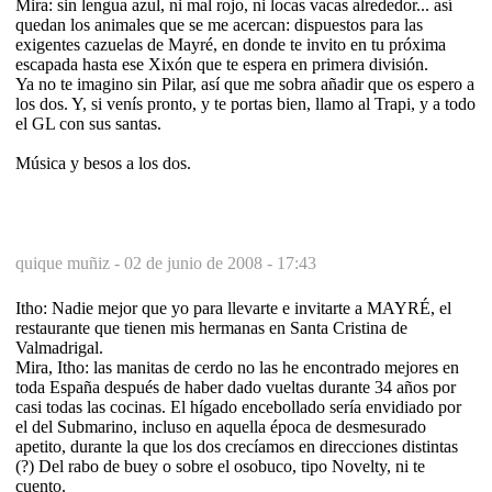
Mira: sin lengua azul, ni mal rojo, ni locas vacas alrededor... así
quedan los animales que se me acercan: dispuestos para las
exigentes cazuelas de Mayré, en donde te invito en tu próxima
escapada hasta ese Xixón que te espera en primera división.
Ya no te imagino sin Pilar, así que me sobra añadir que os espero a
los dos. Y, si venís pronto, y te portas bien, llamo al Trapi, y a todo
el GL con sus santas.
Música y besos a los dos.
quique muñiz -
02 de junio de 2008 - 17:43
Itho: Nadie mejor que yo para llevarte e invitarte a MAYRÉ, el
restaurante que tienen mis hermanas en Santa Cristina de
Valmadrigal.
Mira, Itho: las manitas de cerdo no las he encontrado mejores en
toda España después de haber dado vueltas durante 34 años por
casi todas las cocinas. El hígado encebollado sería envidiado por
el del Submarino, incluso en aquella época de desmesurado
apetito, durante la que los dos crecíamos en direcciones distintas
(?) Del rabo de buey o sobre el osobuco, tipo Novelty, ni te
cuento.