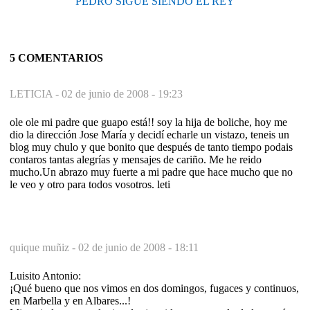
PEDRO SIGUE SIENDO EL REY
5 COMENTARIOS
LETICIA -
02 de junio de 2008 - 19:23
ole ole mi padre que guapo está!! soy la hija de boliche, hoy me
dio la dirección Jose María y decidí echarle un vistazo, teneis un
blog muy chulo y que bonito que después de tanto tiempo podais
contaros tantas alegrías y mensajes de cariño. Me he reido
mucho.Un abrazo muy fuerte a mi padre que hace mucho que no
le veo y otro para todos vosotros. leti
quique muñiz -
02 de junio de 2008 - 18:11
Luisito Antonio:
¡Qué bueno que nos vimos en dos domingos, fugaces y continuos,
en Marbella y en Albares...!