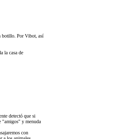
otillo. Por Vibot, así
la la casa de
ente detectó que si
 de "amigos" y menuda
asajaremos con
r a los animales