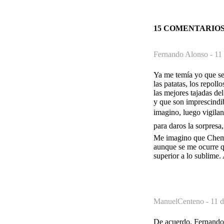
15 COMENTARIO
Fernando Alonso -
11
Ya me temía yo que se 
las patatas, los repoll
las mejores tajadas de
y que son imprescindib
imagino, luego vigiland
para daros la sorpresa
Me imagino que Chema 
aunque se me ocurre q
superior a lo sublime
ManuelCenteno -
11 d
De acuerdo, Fernando,