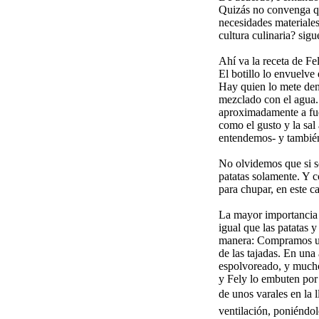
Quizás no convenga qu
necesidades materiale
cultura culinaria? sigu
Ahí va la receta de Fe
El botillo lo envuelve
Hay quien lo mete dent
mezclado con el agua. 
aproximadamente a fueg
como el gusto y la sal
entendemos- y también 
No olvidemos que si so
patatas solamente. Y c
para chupar, en este ca
La mayor importancia 
igual que las patatas y
manera: Compramos uno
de las tajadas. En una
espolvoreado, y mucho
y Fely lo embuten por 
de unos varales en la 
ventilación, poniéndole