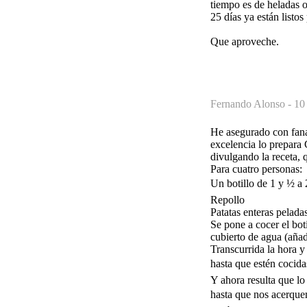
tiempo es de heladas o
25 días ya están listos
Que aproveche.
Fernando Alonso -
10
He asegurado con fanat
excelencia lo prepara
divulgando la receta, 
Para cuatro personas:
Un botillo de 1 y ½ 
Repollo
Patatas enteras pelada
Se pone a cocer el bot
cubierto de agua (añad
Transcurrida la hora y
hasta que estén cocidas
Y ahora resulta que l
hasta que nos acerquem