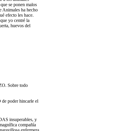
a que se ponen malos
de Animales ha hecho
ué efecto les hace.
nque yo centré la
uerta, huevos del
O. Sobre todo
 de poder hincarle el
ODAS insuperables, y
a magnífica compañía
maravillosa enfermera