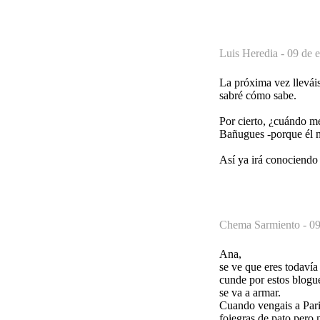
Luis Heredia -
09 de 
La próxima vez llevái
sabré cómo sabe.
Por cierto, ¿cuándo me
Bañugues -porque él no
Así ya irá conociendo 
Chema Sarmiento -
09
Ana,
se ve que eres todavía
cunde por estos blogue
se va a armar.
Cuando vengais a Pari
foiegras de pato pero 