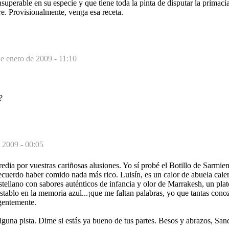
uperable en su especie y que tiene toda la pinta de disputar la primacía 
e. Provisionalmente, venga esa receta.
e enero de 2009 - 11:10
?
 2009 - 00:05
dia por vuestras cariñosas alusiones. Yo sí probé el Botillo de Sarmien
cuerdo haber comido nada más rico. Luisín, es un calor de abuela cale
stellano con sabores auténticos de infancia y olor de Marrakesh, un plat
tablo en la memoria azul...¡que me faltan palabras, yo que tantas cono
rgentemente.
guna pista. Dime si estás ya bueno de tus partes. Besos y abrazos, Sand