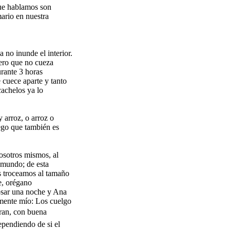
que hablamos son
ario en nuestra
 no inunde el interior.
pero que no cueza
urante 3 horas
 cuece aparte y tanto
cachelos ya lo
 arroz, o arroz o
ego que también es
osotros mismos, al
l mundo; de esta
s troceamos al tamaño
e, orégano
osar una noche y Ana
amente mío: Los cuelgo
rran, con buena
dependiendo de si el