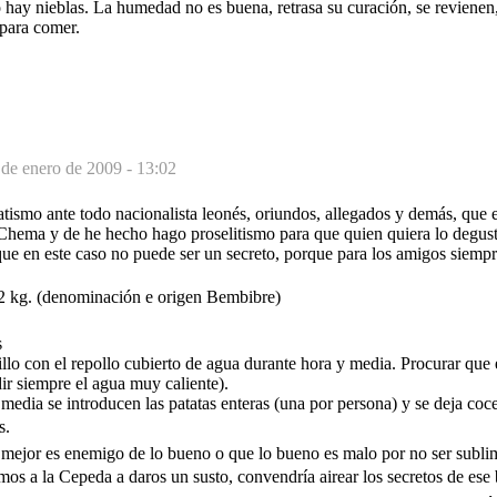
 hay nieblas. La humedad no es buena, retrasa su curación, se revienen
 para comer.
 de enero de 2009 - 13:02
ismo ante todo nacionalista leonés, oriundos, allegados y demás, que el
 Chema y de he hecho hago proselitismo para que quien quiera lo degu
que en este caso no puede ser un secreto, porque para los amigos siempr
a 2 kg. (denominación e origen Bembibre)
s
illo con el repollo cubierto de agua durante hora y media. Procurar que e
ir siempre el agua muy caliente).
 media se introducen las patatas enteras (una por persona) y se deja co
.
o mejor es enemigo de lo bueno o que lo bueno es malo por no ser subli
os a la Cepeda a daros un susto, convendría airear los secretos de ese