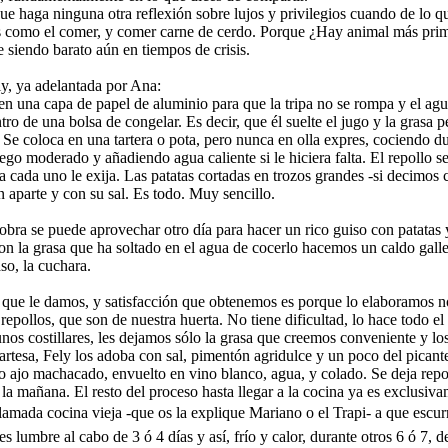
e haga ninguna otra reflexión sobre lujos y privilegios cuando de lo 
s como el comer, y comer carne de cerdo. Porque ¿Hay animal más prim
e siendo barato aún en tiempos de crisis.
ly, ya adelantada por Ana:
 en una capa de papel de aluminio para que la tripa no se rompa y el agua
ro de una bolsa de congelar. Es decir, que él suelte el jugo y la grasa 
Se coloca en una tartera o pota, pero nunca en olla expres, cociendo d
o moderado y añadiendo agua caliente si le hiciera falta. El repollo se
 a cada uno le exija. Las patatas cortadas en trozos grandes -si decimos 
aparte y con su sal. Es todo. Muy sencillo.
bra se puede aprovechar otro día para hacer un rico guiso con patatas y
on la grasa que ha soltado en el agua de cocerlo hacemos un caldo gall
so, la cuchara.
que le damos, y satisfacción que obtenemos es porque lo elaboramos n
 repollos, que son de nuestra huerta. No tiene dificultad, lo hace todo e
s costillares, les dejamos sólo la grasa que creemos conveniente y lo
 artesa, Fely los adoba con sal, pimentón agridulce y un poco del picant
 ajo machacado, envuelto en vino blanco, agua, y colado. Se deja rep
la mañana. El resto del proceso hasta llegar a la cocina ya es exclusiv
llamada cocina vieja -que os la explique Mariano o el Trapi- a que escu
s lumbre al cabo de 3 ó 4 días y así, frío y calor, durante otros 6 ó 7, 