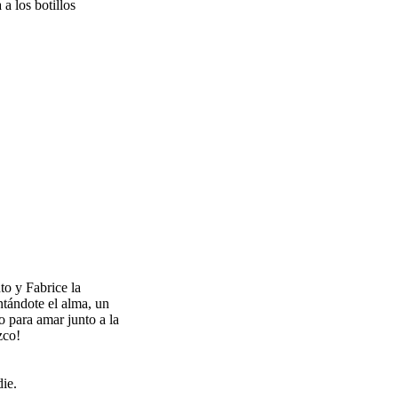
a los botillos
to y Fabrice la
ntándote el alma, un
o para amar junto a la
zco!
ie.