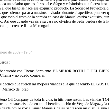
oca un colador que les abrasa el esófago y cebándoles a la fuerza hast
n el que luego se hace ese exquisito producto. La Sociedad Protectora 
, que solemos pasar a nuestros invitados durante el aperitivo, para ver q
o que todo el resto de la comida en casa de Manuel estaba exquisito, au
llo. Así que cuando vayais a su casa no olvideis de pedir verdura de la h
vaca, que creo se llama Merengada.
enero de 2009 - 19:34
eros :
s de acuerdo con Chema Sarmiento. EL MEJOR BOTILLO DEL BIERZ
e Chema y no puedo comparar.
e deciros que fueron las mejores viandas a la que he tenido EL GUSTO
 Marisco de `prao.
nteno Oil Company de toda la vida, tu hija tiene razón. Las viandas T
que lo preparasteis todo en aquel bendito pueblo de Vega de Magaz y l
ue desde hoy le voy a llamar Manuel), de su Santa (con mayúscula, una 