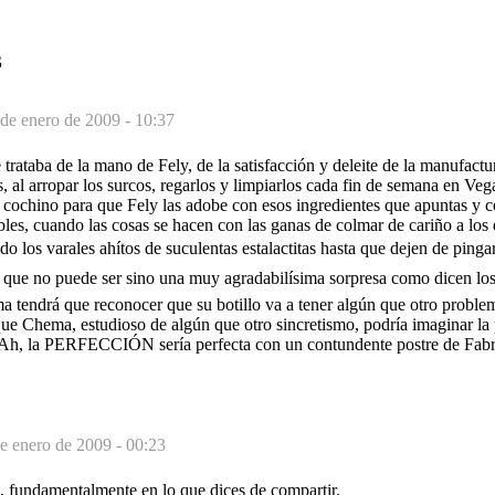
S
 de enero de 2009 - 10:37
trataba de la mano de Fely, de la satisfacción y deleite de la manufactur
os, al arropar los surcos, regarlos y limpiarlos cada fin de semana en Ve
l cochino para que Fely las adobe con esos ingredientes que apuntas y 
les, cuando las cosas se hacen con las ganas de colmar de cariño a los 
o los varales ahítos de suculentas estalactitas hasta que dejen de pingar
, que no puede ser sino una muy agradabilísima sorpresa como dicen lo
tendrá que reconocer que su botillo va a tener algún que otro problema
ue Chema, estudioso de algún que otro sincretismo, podría imaginar la 
. Ah, la PERFECCIÓN sería perfecta con un contundente postre de Fabr
e enero de 2009 - 00:23
 fundamentalmente en lo que dices de compartir.