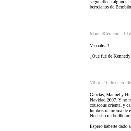
según dicen algunos ins
berrcianos de Bembibr
ManuelCenteno -
10 d
Vaaaale...!
¿Que fué de Kennedy
Vibot -
10 de enero de
Gracias, Manuel y Here
Navidad 2007. Y no re
couscous oriental y ca
lumbre, un aroma de es
Necesito un botillo u
Espero haberte dado al