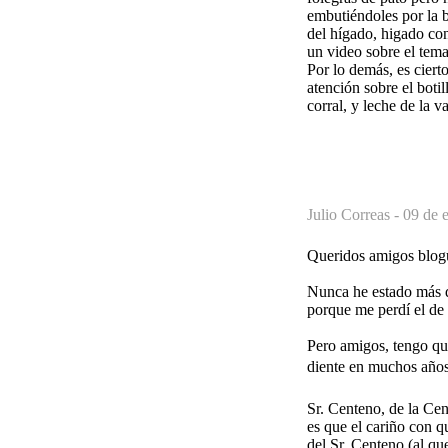
embutiéndoles por la b
del hígado, higado co
un video sobre el tema
Por lo demás, es ciert
atención sobre el boti
corral, y leche de la 
Julio Correas -
09 de 
Queridos amigos blogu
Nunca he estado má
porque me perdí el d
Pero amigos, tengo qu
diente en muchos años.
Sr. Centeno, de la Ce
es que el cariño con 
del Sr. Centeno (al q