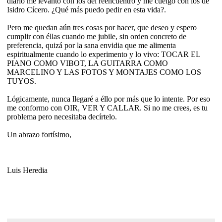
diario me levanto con los del reencuentro y me cuelgo con los de
Isidro Cícero. ¿Qué más puedo pedir en esta vida?.
Pero me quedan aún tres cosas por hacer, que deseo y espero
cumplir con éllas cuando me jubile, sin orden concreto de
preferencia, quizá por la sana envidia que me alimenta
espiritualmente cuando lo experimento y lo vivo: TOCAR EL
PIANO COMO VIBOT, LA GUITARRA COMO
MARCELINO Y LAS FOTOS Y MONTAJES COMO LOS
TUYOS.
Lógicamente, nunca llegaré a éllo por más que lo intente. Por eso
me conformo con OIR, VER Y CALLAR. Si no me crees, es tu
problema pero necesitaba decírtelo.
Un abrazo fortísimo,
Luis Heredia