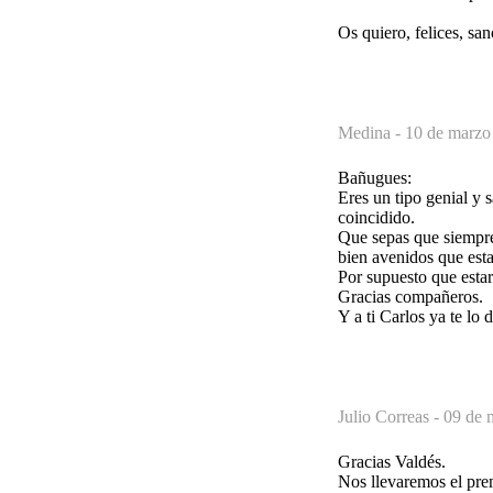
Os quiero, felices, san
Medina -
10 de marzo
Bañugues:
Eres un tipo genial y 
coincidido.
Que sepas que siempre
bien avenidos que esta
Por supuesto que esta
Gracias compañeros.
Y a ti Carlos ya te lo
Julio Correas -
09 de 
Gracias Valdés.
Nos llevaremos el prem