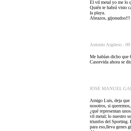
El vil metal yo me lo 
Quién te habrá visto c
la playa.
Abrazos, gijonudos!!!
Antonio Argüeso -
09
Me habían dicho que O
Casorvida ahora se dic
JOSE MANUEL GA
Amigo Luis, deja que 
nosotros, si queremos
¿qué representan unos
vil metal; lo nuestro 
triunfos del Sporting.
para eso,lleva genes g