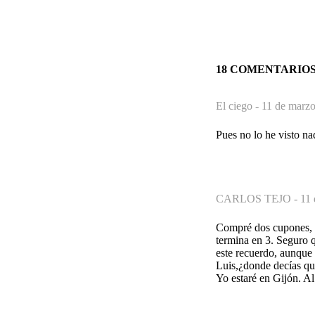
18 COMENTARIO
El ciego -
11 de marzo
Pues no lo he visto na
CARLOS TEJO -
11 
Compré dos cupones, e
termina en 3. Seguro q
este recuerdo, aunque 
Luis,¿donde decías que
Yo estaré en Gijón. Al