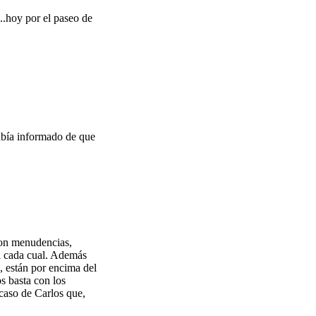
...hoy por el paseo de
abía informado de que
con menudencias,
a cada cual. Además
, están por encima del
s basta con los
 caso de Carlos que,