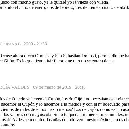
quedo con mucho gusto, ya le quitaré yo la vileza con vileda!
antando el : uno de enero, dos de febrero, tres de marzo, cuatro de abril
 de marzo de 2009 - 21:38
rense ahora dicen Ourense y San Sabastián Donosti, pero nadie me h
e Gijón. Es lo que tiene vivir fuera, que uno no se entera de na.
RCÍA VALDES -
09 de marzo de 2009 - 20:45
los de Oviedo se lleven el Cupón, los de Gijón no necesitamos andar 
, hacemos el Cupón y lo hacemos a la medida y con el nº adecuado par
 cientos de miles de euros más o menos? Los de Gijón, como es tu caso
son los valores con mayúscula. Si no te quedan números ni te inmutes, no
 Los de Avilés se muerden las uñas cuando ven nuestros éxitos, no es el
ijonudos.