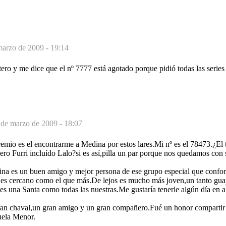
marzo de 2009 - 19:14
tero y me dice que el nº 7777 está agotado porque pidió todas las serie
 de marzo de 2009 - 18:07
emio es el encontrarme a Medina por estos lares.Mi nº es el 78473.¿El 
ero Furri incluído Lalo?si es así,pilla un par porque nos quedamos con 
a es un buen amigo y mejor persona de ese grupo especial que confor
a es cercano como el que más.De lejos es mucho más joven,un tanto gu
 una Santa como todas las nuestras.Me gustaría tenerle algún día en a
an chaval,un gran amigo y un gran compañero.Fué un honor compartir
uela Menor.