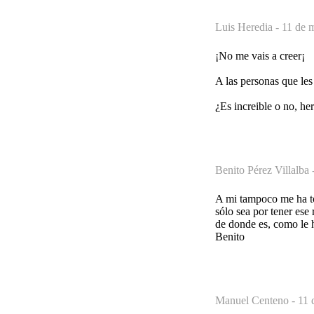
Luis Heredia -
11 de 
¡No me vais a creer¡
A las personas que 
¿Es increible o no, h
Benito Pérez Villalba 
A mi tampoco me ha t
sólo sea por tener ese
de donde es, como le h
Benito
Manuel Centeno -
11 