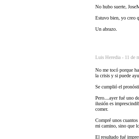
No hubo suerte, JoseMa
Estuvo bien, yo creo 
Un abrazo.
Luis Heredia -
11 de 
No me tocó porque habí
la crisis y si puede ay
Se cumplió el pronóst
Pero....ayer fué uno d
ilusión es imprescindi
comer.
Compré unos cuantos d
mi camino, sino que l
El resultado fué impre