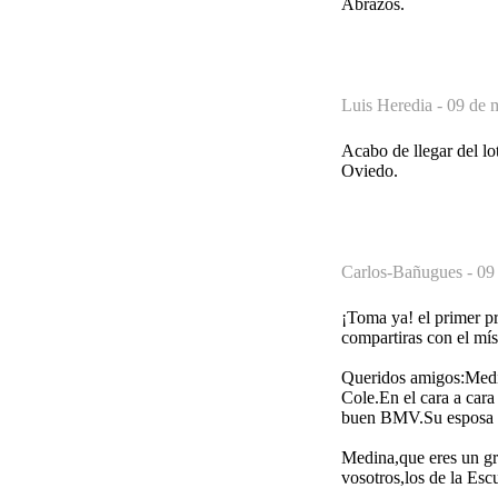
Abrazos.
Luis Heredia -
09 de 
Acabo de llegar del lo
Oviedo.
Carlos-Bañugues -
09
¡Toma ya! el primer pr
compartiras con el mís
Queridos amigos:Medin
Cole.En el cara a car
buen BMV.Su esposa es
Medina,que eres un gr
vosotros,los de la Esc