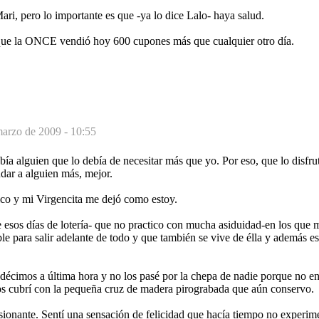
ri, pero lo importante es que -ya lo dice Lalo- haya salud.
que la ONCE vendió hoy 600 cupones más que cualquier otro día.
marzo de 2009 - 10:55
a alguien que lo debía de necesitar más que yo. Por eso, que lo disfrut
udar a alguien más, mejor.
ico y mi Virgencita me dejó como estoy.
e esos días de lotería- que no practico con mucha asiduidad-en los que 
ble para salir adelante de todo y que también se vive de élla y además e
écimos a última hora y no los pasé por la chepa de nadie porque no en
os cubrí con la pequeña cruz de madera pirograbada que aún conservo.
sionante. Sentí una sensación de felicidad que hacía tiempo no experim