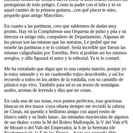
protegieran de todo peligro. Como tu padre con el lobo y tú en
aquel camino de tu primera guitarra...con qué placer te miro,
pequeño gran amigo Marcelino.
En cuanto a las partituras, creo que saldremos de dudas muy
pronto. Hay en la Complutense una Orquesta de pulso y púa y su
director es amigo mío, compañero de Departamento. Algunas de
las piezas son las mismas que las nuestras. Le pediré que me
enseñe las partituras y te lo contaré. Sería increíble que fueran las
mismas caligrafiadas por Torrellas. Pero sí podrían ser los mismos
arreglos, y allía figurará el autor y la editorial. Ya te lo contaré.
Me ha extrañado que digas que es una carpeta marrón, porque yo
la estoy mirando y es un cuadernillo rojizo descolorido, y así los
recuerdo a todos en los atriles de la rondalla, con su canutillo de
plástico rojo vivo. También para mí es un tesoro de nostalgias
azules, aromas de leyenda y días que no cesan.
En cada una de sus notas, esos puntos perfectos, esas graciosas
blancas en dos trazos -cuya silueta siempre me recordó la cabeza
de Cimas, mi querido y bellísimo amigo con aquel rostro de
blanco satén y su lindo lunar-, las miniadas mayúsculas de algunos
de sus títulos -como la M del Bolero Mallorquín, la V del Vals nº6
de Mozart o del Vals del Emperador, la S de la Serenata (de
Nochemusical), la T de las Tiranas... hasta esa pequeña tilde