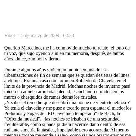
Vibot -
15 de marzo de 2009 - 02:23
Querido Marcelino, me ha conmovido mucho tu relato, el tono de
tu voz, que sigo oyendo aún en mi memoria, después de tantos
años, dulce, zumbón y tierno.
Durante algunos años viví en un monte, en una de esas
urbanizaciones de fin de semana que se quedan desiertas de lunes
a viernes. Era una casa con jardín en Robledo de Chavela, en el
límite de la provincia de Madrid. Muchas noches de invierno pasé
miedo en aquella aromada soledad, escuchando crujidos en los
muros o chasquidos de ramas detrás los cristales.
¿Y sabes el remedio que descubrí una noche de viento tenebroso?
Ya tenía el clavecín y me puse a tocarlo para espantar el miedo: los
Preludios y Fugas de "El Clave bien temperado" de Bach, la
"Ofrenda musical"... las noches se irisaban de una seguridad
invulnerable, como si nada pudiera hacerme daño dentro de esa
radiante simetría fantástica, impalpable pero acorazada. Al menos
mientras tocaba me sentía a salvo, como si unos brazos eternos me