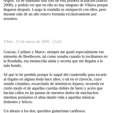
origen. Ya he mandado una foto de esta primera actuación (marzo
2008), y podrás ver que en ella no hay ninguno de Villava porque
llegaron después. Luego la rondalla se enriqueció con ellos, pero
durante más de un año estuvo formada exclusivamente por
nosotros.
Vibot -
15 de marzo de 2009 - 23:42
Gracias, Carlines y Marce, siempre me gustó especialmente ese
minuetto de Beethoven, tal como sonaba cuando lo tocábamos en
la Rondalla, esa melancolía alada y secreta que me llegaba a lo
más hondo.
Sé que lo he perdido porque lo saqué del cuadernillo para tocarlo
al órgano en alguna boda hace años, o tal en el clavecín, cuyo
sonido cristalino, escarchado de ármónicos lejanos, recuerda en
cierto modo el de aquellas cuerdas dobles de hiero y acero que
hacían callos en las puntas de nuestros dedos de muchachos
mientras poníamos el alma dando vida a aquellas músicas
dolientes y felices.
Un abrazo a los dos, queridos guitarristas cariñosos.