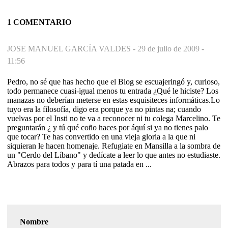
1 COMENTARIO
JOSE MANUEL GARCÍA VALDES -
29 de julio de 2009 -
11:56
Pedro, no sé que has hecho que el Blog se escuajeringó y, curioso,
todo permanece cuasi-igual menos tu entrada ¿Qué le hiciste? Los
manazas no deberían meterse en estas esquisiteces informáticas.Lo
tuyo era la filosofía, digo era porque ya no pintas na; cuando
vuelvas por el Insti no te va a reconocer ni tu colega Marcelino. Te
preguntarán ¿ y tú qué coño haces por áquí si ya no tienes palo
que tocar? Te has convertido en una vieja gloria a la que ni
siquieran le hacen homenaje. Refugiate en Mansilla a la sombra de
un "Cerdo del Líbano" y dedícate a leer lo que antes no estudiaste.
Abrazos para todos y para tí una patada en ...
Nombre