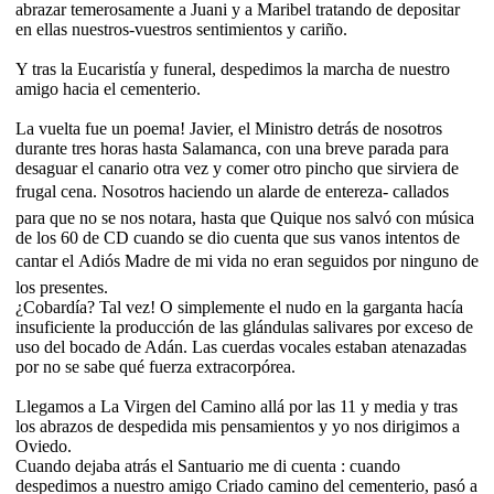
abrazar temerosamente a Juani y a Maribel tratando de depositar
en ellas nuestros-vuestros sentimientos y cariño.
Y tras la Eucaristía y funeral, despedimos la marcha de nuestro
amigo hacia el cementerio.
La vuelta fue un poema! Javier, el Ministro detrás de nosotros
durante tres horas hasta Salamanca, con una breve parada para
desaguar el canario otra vez y comer otro pincho que sirviera de
frugal cena. Nosotros haciendo un alarde de entereza- callados
para que no se nos notara, hasta que Quique nos salvó con música
de los 60 de CD cuando se dio cuenta que sus vanos intentos de
cantar el Adiós Madre de mi vida no eran seguidos por ninguno de
los presentes.
¿Cobardía? Tal vez! O simplemente el nudo en la garganta hacía
insuficiente la producción de las glándulas salivares por exceso de
uso del bocado de Adán. Las cuerdas vocales estaban atenazadas
por no se sabe qué fuerza extracorpórea.
Llegamos a La Virgen del Camino allá por las 11 y media y tras
los abrazos de despedida mis pensamientos y yo nos dirigimos a
Oviedo.
Cuando dejaba atrás el Santuario me di cuenta : cuando
despedimos a nuestro amigo Criado camino del cementerio, pasó a