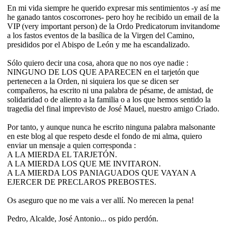
En mi vida siempre he querido expresar mis sentimientos -y así me
he ganado tantos coscorrones- pero hoy he recibido un email de la
VIP (very important person) de la Ordo Predicatorum invitandome
a los fastos eventos de la basílica de la Virgen del Camino,
presididos por el Abispo de León y me ha escandalizado.
Sólo quiero decir una cosa, ahora que no nos oye nadie :
NINGUNO DE LOS QUE APARECEN en el tarjetón que
pertenecen a la Orden, ni siquiera los que se dicen ser
compañeros, ha escrito ni una palabra de pésame, de amistad, de
solidaridad o de aliento a la familia o a los que hemos sentido la
tragedia del final imprevisto de José Mauel, nuestro amigo Criado.
Por tanto, y aunque nunca he escrito ninguna palabra malsonante
en este blog al que respeto desde el fondo de mi alma, quiero
enviar un mensaje a quien corresponda :
A LA MIERDA EL TARJETÓN.
A LA MIERDA LOS QUE ME INVITARON.
A LA MIERDA LOS PANIAGUADOS QUE VAYAN A
EJERCER DE PRECLAROS PREBOSTES.
Os aseguro que no me vais a ver allí. No merecen la pena!
Pedro, Alcalde, José Antonio... os pido perdón.