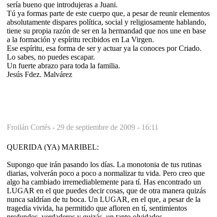
sería bueno que introdujeras a Juani.
Tú ya formas parte de este cuerpo que, a pesar de reunir elementos
absolutamente dispares política, social y religiosamente hablando,
tiene su propia razón de ser en la hermandad que nos une en base
a la formación y espíritu recibidos en La Virgen.
Ese espíritu, esa forma de ser y actuar ya la conoces por Criado.
Lo sabes, no puedes escapar.
Un fuerte abrazo para toda la familia.
Jesús Fdez. Malvárez
Froilán Cortés -
29 de septiembre de 2009 - 16:11
QUERIDA (YA) MARIBEL:
Supongo que irán pasando los días. La monotonia de tus rutinas
diarias, volverán poco a poco a normalizar tu vida. Pero creo que
algo ha cambiado irremediablemente para tí. Has encontrado un
LUGAR en el que puedes decir cosas, que de otra manera quizás
nunca saldrían de tu boca. Un LUGAR, en el que, a pesar de la
tragedia vivida, ha permitido que afloren en tí, sentimientos
profundos, verdaderos y quizás, un tanto olvidados.