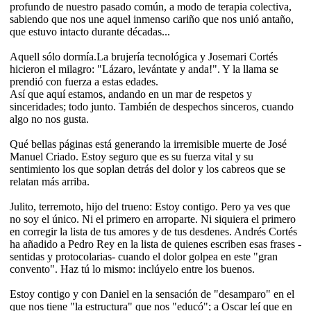
profundo de nuestro pasado común, a modo de terapia colectiva,
sabiendo que nos une aquel inmenso cariño que nos unió antaño,
que estuvo intacto durante décadas...
Aquell sólo dormía.La brujería tecnológica y Josemari Cortés
hicieron el milagro: "Lázaro, levántate y anda!". Y la llama se
prendió con fuerza a estas edades.
Así que aquí estamos, andando en un mar de respetos y
sinceridades; todo junto. También de despechos sinceros, cuando
algo no nos gusta.
Qué bellas páginas está generando la irremisible muerte de José
Manuel Criado. Estoy seguro que es su fuerza vital y su
sentimiento los que soplan detrás del dolor y los cabreos que se
relatan más arriba.
Julito, terremoto, hijo del trueno: Estoy contigo. Pero ya ves que
no soy el único. Ni el primero en arroparte. Ni siquiera el primero
en corregir la lista de tus amores y de tus desdenes. Andrés Cortés
ha añadido a Pedro Rey en la lista de quienes escriben esas frases -
sentidas y protocolarias- cuando el dolor golpea en este "gran
convento". Haz tú lo mismo: inclúyelo entre los buenos.
Estoy contigo y con Daniel en la sensación de "desamparo" en el
que nos tiene "la estructura" que nos "educó"; a Oscar leí que en