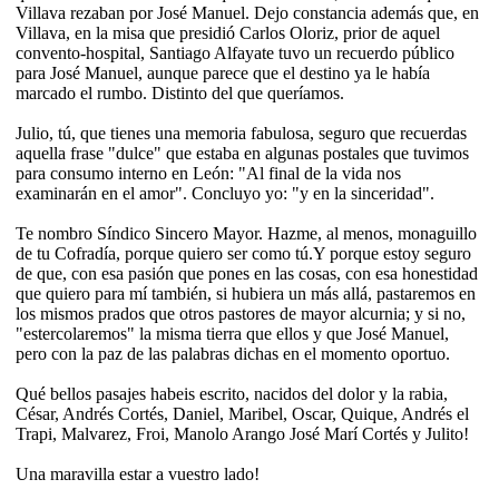
Villava rezaban por José Manuel. Dejo constancia además que, en
Villava, en la misa que presidió Carlos Oloriz, prior de aquel
convento-hospital, Santiago Alfayate tuvo un recuerdo público
para José Manuel, aunque parece que el destino ya le había
marcado el rumbo. Distinto del que queríamos.
Julio, tú, que tienes una memoria fabulosa, seguro que recuerdas
aquella frase "dulce" que estaba en algunas postales que tuvimos
para consumo interno en León: "Al final de la vida nos
examinarán en el amor". Concluyo yo: "y en la sinceridad".
Te nombro Síndico Sincero Mayor. Hazme, al menos, monaguillo
de tu Cofradía, porque quiero ser como tú.Y porque estoy seguro
de que, con esa pasión que pones en las cosas, con esa honestidad
que quiero para mí también, si hubiera un más allá, pastaremos en
los mismos prados que otros pastores de mayor alcurnia; y si no,
"estercolaremos" la misma tierra que ellos y que José Manuel,
pero con la paz de las palabras dichas en el momento oportuo.
Qué bellos pasajes habeis escrito, nacidos del dolor y la rabia,
César, Andrés Cortés, Daniel, Maribel, Oscar, Quique, Andrés el
Trapi, Malvarez, Froi, Manolo Arango José Marí Cortés y Julito!
Una maravilla estar a vuestro lado!