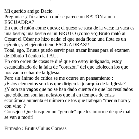
Mi querido amigo Dacio.
Pregunta : ¿Tú sabes en qué se parece un RATÓN a una
ESCUADRA?
En que el ratón come queso; el queso se saca de la vaca; la vaca es
una bestia; una bestia es un BRUTO (como yo);Bruto mató al
César; el César no hizo nada; el que nada flota; una flota es un
ejército; y el ejército tiene ESCUADRAS!!!
Total, ego, Brutus puedo servir para trazar líneas para el examen
de Dibujo Técnico la PAU.
En otro orden de cosas te diré que no estoy indignado, estoy
escandalizado de la falta de "corazón" del que adolecen los que
nos van a echar de la Iglesia.
Pero sin ánimo de crítica se me ocurre un pensamiento :
¿Éstos elementos son los que dirigen la jerarquía de la Iglesia?
¿Y son tan vagos que no se han dado cuenta de que los resultados
que obtienen son tan nefastos que ni en tiempos de crisis
económica aumenta el número de los que trabajan "media hora y
con vino"?
Consejo : Que busquen un "gerente" que les informe de qué mal
se van a morir!
Firmado : Brutus/Julius Correas