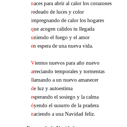
n
aces para abrir al calor los corazones
r
odeado de luces y color
i
mpregnando de calor los hogares
q
ue acogen calidos tu llegada
u
niendo el fuego y el amor
e
n espera de una nueva vida.
V
i
entos nuevos para año nuevo
a
rreciando temporales y tormentas
l
lamando a un nuevo amanecer
d
e luz y autoestima
e
sperando el sosiego y la calma
ó
yendo el susurro de la pradera
n
aciendo a una Navidad feliz.