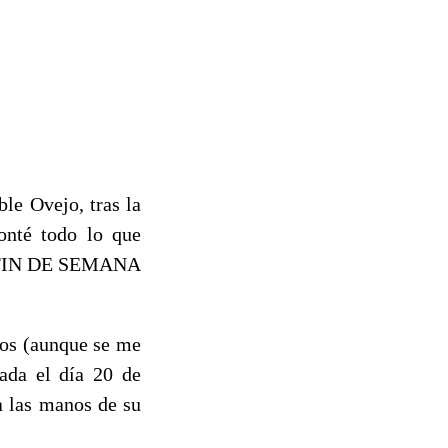
ble Ovejo, tras la
onté todo lo que
re -FIN DE SEMANA
eos (aunque se me
hada el día 20 de
a las manos de su