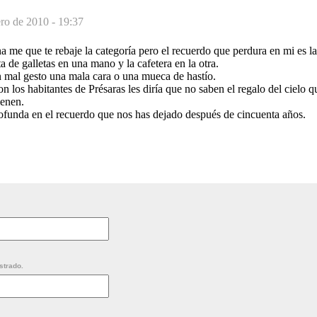
ero de 2010 - 19:37
 me que te rebaje la categoría pero el recuerdo que perdura en mi es l
a de galletas en una mano y la cafetera en la otra.
 mal gesto una mala cara o una mueca de hastío.
n los habitantes de Présaras les diría que no saben el regalo del cielo q
ienen.
funda en el recuerdo que nos has dejado después de cincuenta años.
strado.