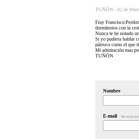
TUÑÓN -
02 de febr
Fray Francisco:Perdona
dormitorios con la cest
Nunca te he notado un
Si yo pudiera hablar co
párroco como el que t
Mi admiración mas pro
TUÑÓN
Nombre
E-mail
No será mo