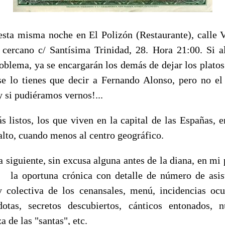
esta misma noche en El Polizón (Restaurante), calle V
g cercano c/ Santísima Trinidad, 28. Hora 21:00. Si a
blema, ya se encargarán los demás de dejar los platos 
se lo tienes que decir a Fernando Alonso, pero no el 
si pudiéramos vernos!...
 listos, los que viven en la capital de las Españas, e
alto, cuando menos al centro geográfico.
a siguiente, sin excusa alguna antes de la diana, en mi
a, la oportuna crónica con detalle de número de asist
y colectiva de los cenansales, menú, incidencias ocu
dotas, secretos descubiertos, cánticos entonados,
a de las "santas", etc.