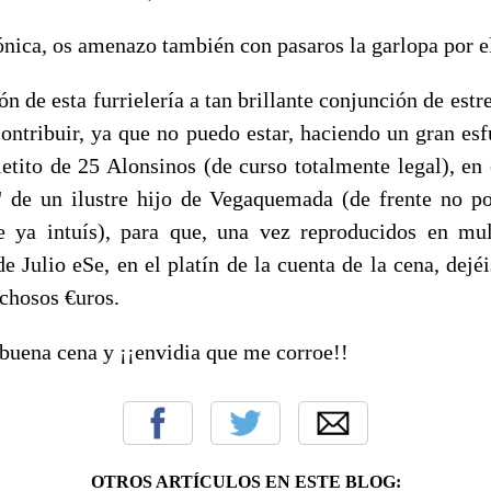
ónica, os amenazo también con pasaros la garlopa por e
 de esta furrielería a tan brillante conjunción de estre
ontribuir, ya que no puedo estar, haciendo un gran esf
letito de 25 Alonsinos (de curso totalmente legal), en
l" de un ilustre hijo de Vegaquemada (de frente no p
e ya intuís), para que, una vez reproducidos en mul
de Julio eSe, en el platín de la cuenta de la cena, dejé
ichosos €uros.
buena cena y ¡¡envidia que me corroe!!
OTROS ARTÍCULOS EN ESTE BLOG: