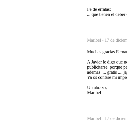
Fe de erratas:
... que tienen el deber 
Maribel -
17 de dicie
Muchas gracias Fernand
A Javier le digo que 
publicitarse, porque p
ademas .... gratis ....
Ya os contare mi impr
Un abrazo,
Maribel
Maribel -
17 de dicie