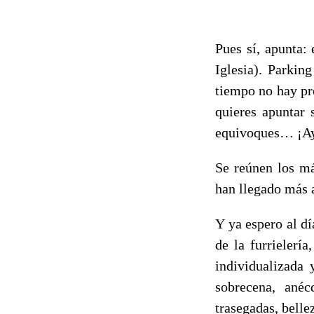
Pues sí, a
punta: 
Iglesia). Parkin
tiempo no hay pro
quieres apuntar 
equivoques… ¡Ay 
Se reúnen los más
han llegado más 
Y ya espero al dí
de la furrielerí
individualizada 
sobrecena, anéc
trasegadas, bellez