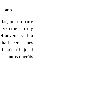
l lomo.
llas, por mi parte
uerzo me estiro y
 el anverso ved la
odía hacerse pues
ticopista bajo el
is cuantos queráis