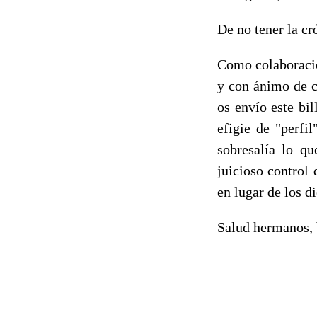
De no tener la cr
Como colaboración
y con ánimo de c
os envío este bil
efigie de "perfi
sobresalía lo qu
juicioso control 
en lugar de los d
Salud hermanos, 