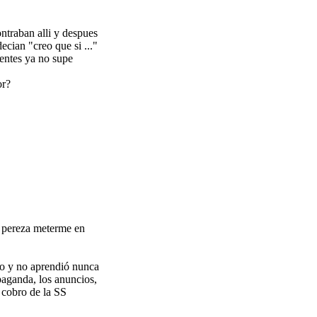
ntraban alli y despues
ecian "creo que si ..."
rentes ya no supe
or?
 pereza meterme en
go y no aprendió nunca
paganda, los anuncios,
a cobro de la SS