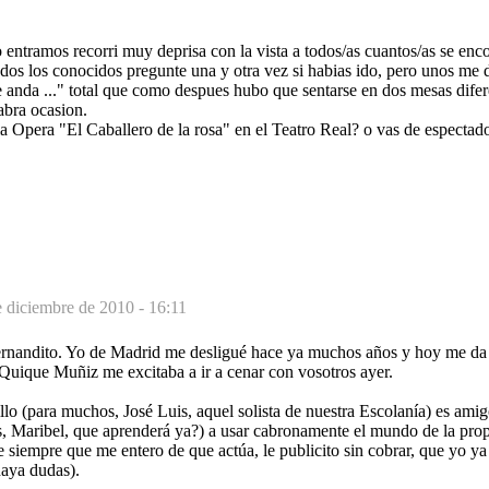
ntramos recorri muy deprisa con la vista a todos/as cuantos/as se enco
dos los conocidos pregunte una y otra vez si habias ido, pero unos me d
 anda ..." total que como despues hubo que sentarse en dos mesas dife
abra ocasion.
a Opera "El Caballero de la rosa" en el Teatro Real? o vas de espectad
 diciembre de 2010 - 16:11
ernandito. Yo de Madrid me desligué hace ya muchos años y hoy me da
 Quique Muñiz me excitaba a ir a cenar con vosotros ayer.
lo (para muchos, José Luis, aquel solista de nuestra Escolanía) es ami
es, Maribel, que aprenderá ya?) a usar cabronamente el mundo de la pro
ue siempre que me entero de que actúa, le publicito sin cobrar, que yo y
haya dudas).