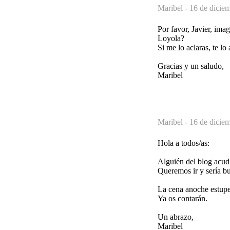
Maribel -
16 de diciem
Por favor, Javier, ima
Loyola?
Si me lo aclaras, te l
Gracias y un saludo,
Maribel
Maribel -
16 de dicie
Hola a todos/as:
Alguién del blog acudi
Queremos ir y sería b
La cena anoche estupe
Ya os contarán.
Un abrazo,
Maribel