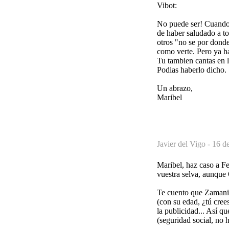
Vibot:
No puede ser! Cuando e
de haber saludado a to
otros "no se por donde
como verte. Pero ya h
Tu tambien cantas en l
Podias haberlo dicho.
Un abrazo,
Maribel
Javier del Vigo -
16 de
Maribel, haz caso a F
vuestra selva, aunque
Te cuento que Zamanil
(con su edad, ¿tú cre
la publicidad... Así q
(seguridad social, no 