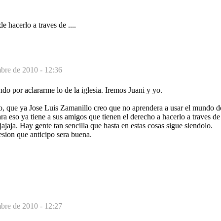
de hacerlo a traves de ....
mbre de 2010 - 12:36
o por aclararme lo de la iglesia. Iremos Juani y yo.
no, que ya Jose Luis Zamanillo creo que no aprendera a usar el mundo d
ara eso ya tiene a sus amigos que tienen el derecho a hacerlo a traves de
 jajajaja. Hay gente tan sencilla que hasta en estas cosas sigue siendolo.
esion que anticipo sera buena.
mbre de 2010 - 12:27