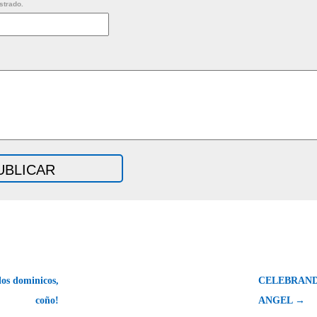
strado.
os dominicos,
CELEBRAND
coño!
ANGEL →