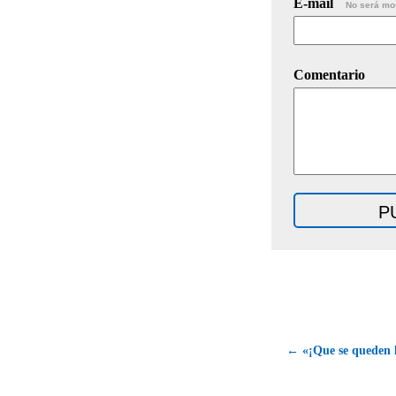
E-mail
No será mo
Comentario
← «¡Que se queden l