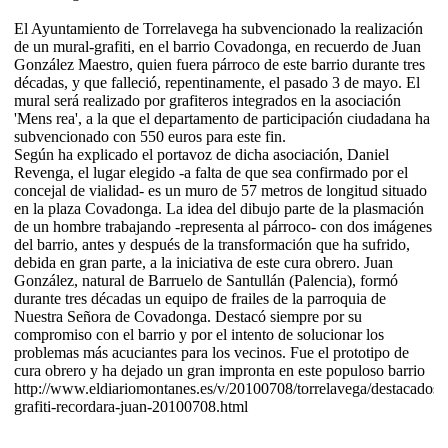
El Ayuntamiento de Torrelavega ha subvencionado la realización
de un mural-grafiti, en el barrio Covadonga, en recuerdo de Juan
González Maestro, quien fuera párroco de este barrio durante tres
décadas, y que falleció, repentinamente, el pasado 3 de mayo. El
mural será realizado por grafiteros integrados en la asociación
'Mens rea', a la que el departamento de participación ciudadana ha
subvencionado con 550 euros para este fin.
Según ha explicado el portavoz de dicha asociación, Daniel
Revenga, el lugar elegido -a falta de que sea confirmado por el
concejal de vialidad- es un muro de 57 metros de longitud situado
en la plaza Covadonga. La idea del dibujo parte de la plasmación
de un hombre trabajando -representa al párroco- con dos imágenes
del barrio, antes y después de la transformación que ha sufrido,
debida en gran parte, a la iniciativa de este cura obrero. Juan
González, natural de Barruelo de Santullán (Palencia), formó
durante tres décadas un equipo de frailes de la parroquia de
Nuestra Señora de Covadonga. Destacó siempre por su
compromiso con el barrio y por el intento de solucionar los
problemas más acuciantes para los vecinos. Fue el prototipo de
cura obrero y ha dejado un gran impronta en este populoso barrio
http://www.eldiariomontanes.es/v/20100708/torrelavega/destacados/
grafiti-recordara-juan-20100708.html