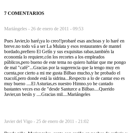
7 COMENTARIOS
Mariángeles -
26 de enero de 2011 - 09:53
Pues Javier,lo haré¡ya lo creo!!probaré esas anchoas y lo haré en
breve.no todo vá a ser La Mulata y esos restaurantes de mantel
bordado,prefiero El Gelín y sus exquisitas rabas,también la
economía lo requiere,cón los recortes a los empleados
públicos,pero bueno de este tema no quiero hablar que me pongo
de mal "café"...Gracias por la sugerencia que la tengo muy en
cuenta,por cierto a mi me gusta Bilbao mucho,y he probado el
txacolí,pero donde está la sidrina...Respecto a lo de cantar eso es
muy bueno ....El Asturias,es nuestro Himno.yo he cantado
bastantes veces eso de "desde Santurce a Bilbao....Querido
Javier,un besín y ....Gracias mil....Mariángeles
Javier del Vigo -
25 de enero de 2011 - 21:02