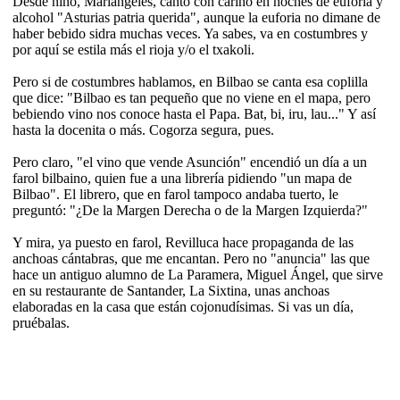
Desde niño, Mariangeles, canto con cariño en noches de euforia y
alcohol "Asturias patria querida", aunque la euforia no dimane de
haber bebido sidra muchas veces. Ya sabes, va en costumbres y
por aquí se estila más el rioja y/o el txakoli.
Pero si de costumbres hablamos, en Bilbao se canta esa coplilla
que dice: "Bilbao es tan pequeño que no viene en el mapa, pero
bebiendo vino nos conoce hasta el Papa. Bat, bi, iru, lau..." Y así
hasta la docenita o más. Cogorza segura, pues.
Pero claro, "el vino que vende Asunción" encendió un día a un
farol bilbaino, quien fue a una librería pidiendo "un mapa de
Bilbao". El librero, que en farol tampoco andaba tuerto, le
preguntó: "¿De la Margen Derecha o de la Margen Izquierda?"
Y mira, ya puesto en farol, Revilluca hace propaganda de las
anchoas cántabras, que me encantan. Pero no "anuncia" las que
hace un antiguo alumno de La Paramera, Miguel Ángel, que sirve
en su restaurante de Santander, La Sixtina, unas anchoas
elaboradas en la casa que están cojonudísimas. Si vas un día,
pruébalas.