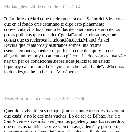
Mariángeles -
24 de enero de 2011 - 20:42
"Cón flores a Maria,que madre nuestra es..."Señor del Vigo,creo
que en el fondo eres asturiano,te digo esto plenamente
convencida,ví la luz,cuando leí las declaraciones de uno de los
pocos politicos que considero"genial"aquí le adoramos,y me
consta que es recíproca la adoración,decia,Miguel Ángel
Revilla,que cántabros y asturianos somos una misma
esencia,entonces,puedes ser perfectamente de aquí y no de
allí,sería un honor y un auténtico plácer....La decisión es tuya,sólo
hay un par de condiciones,beber sidra(felicidad en estado
líquido)y cantar "tonada"y ayuda mucho"falar bable"....Mientras
lo decides,recibe un besín....Mariángeles
Jesús Herrero -
24 de enero de 2011 - 13:00
Querido Javivi, tú eres de aquí (que es donde mejor estás siempre
que estás) y no le des más vueltas. Lo de ser de Bilbao, Arija o
San Vicente sirve más bien para los papeles y para los recuerdos,
que de éstos también se vive y en tu caso, además y por suerte,
para ser escritos y luego leídos por los demás. Si algunos somos