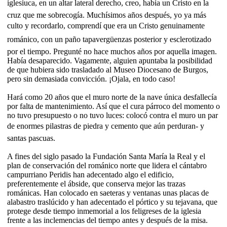
iglesiuca, en un altar lateral derecho, creo, había un Cristo en la
cruz que me sobrecogía. Muchísimos años después, yo ya más
culto y recordarlo, comprendí que era un Cristo genuinamente
románico, con un paño tapavergüenzas posterior y esclerotizado
por el tiempo. Pregunté no hace muchos años por aquella imagen.
Había desaparecido. Vagamente, alguien apuntaba la posibilidad
de que hubiera sido trasladado al Museo Diocesano de Burgos,
pero sin demasiada convicción. ¡Ojala, en todo caso!
Hará como 20 años que el muro norte de la nave única desfallecía
por falta de mantenimiento. Así que el cura párroco del momento o
no tuvo presupuesto o no tuvo luces: colocó contra el muro un par
de enormes pilastras de piedra y cemento que aún perduran- y
santas pascuas.
A fines del siglo pasado la Fundación Santa María la Real y el
plan de conservación del románico norte que lidera el cántabro
campurriano Peridis han adecentado algo el edificio,
preferentemente el ábside, que conserva mejor las trazas
románicas. Han colocado en saeteras y ventanas unas placas de
alabastro traslúcido y han adecentado el pórtico y su tejavana, que
protege desde tiempo inmemorial a los feligreses de la iglesia
frente a las inclemencias del tiempo antes y después de la misa.