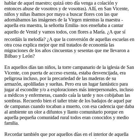
hablar de aquel maestro; quizá otro día venga a colación y
entonces abuse de vosotros y de vosotras). Allí, en San Vicente,
niños y niñas íbamos por mayo a buscar flores con las que
adornábamos las imágenes de la Virgen mientras la maestra -
aquella era maestra, la señorita Emilia- nos enseñaba a cantar
aquello de Venid y vamos todos, con flores a María. ¿A que sí
recordáis la melodía? ¿A que la conversión de aquellas escuelas en
otra cosa explica mejor que mil tratados de economía las
migraciones de los años cincuentas y sesentas que me llevaron a
Bilbao y León?
En aquellos días tan niños, la torre campanario de la iglesia de San
Vicente, con puerta de acceso exenta, estaba desvencijada, era
peligrosa incluso, por la precariedad de las maderas de su
armazón, apolilladas y sueltas. Pero era un lugar fantástico para
jugar al escondite y/o a exploraciones más interpersonales, incluso
a médicos y enfermeras, cuando caía la tarde y nos cobijaban las
sombras. Recuerdo bien el tañer triste de los badajos de aquel par
de campanas cuando tocaban a muerto, con esa cadencia que daba
al ambiente un olor a difuntos y llanto comunitario porque en
aquella pequeña comunidad rural todos eran conocidos y medio
familia.
Recordar también que por aquellos días en el interior de aquella