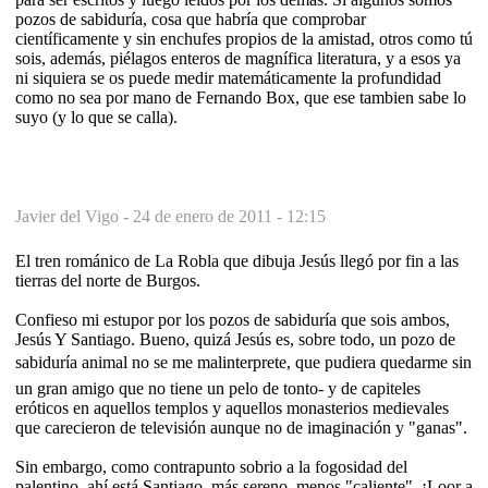
pozos de sabiduría, cosa que habría que comprobar
científicamente y sin enchufes propios de la amistad, otros como tú
sois, además, piélagos enteros de magnífica literatura, y a esos ya
ni siquiera se os puede medir matemáticamente la profundidad
como no sea por mano de Fernando Box, que ese tambien sabe lo
suyo (y lo que se calla).
Javier del Vigo -
24 de enero de 2011 - 12:15
El tren románico de La Robla que dibuja Jesús llegó por fin a las
tierras del norte de Burgos.
Confieso mi estupor por los pozos de sabiduría que sois ambos,
Jesús Y Santiago. Bueno, quizá Jesús es, sobre todo, un pozo de
sabiduría animal no se me malinterprete, que pudiera quedarme sin
un gran amigo que no tiene un pelo de tonto- y de capiteles
eróticos en aquellos templos y aquellos monasterios medievales
que carecieron de televisión aunque no de imaginación y "ganas".
Sin embargo, como contrapunto sobrio a la fogosidad del
palentino, ahí está Santiago, más sereno, menos "caliente". ¡Loor a