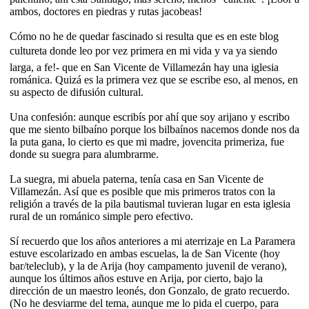
ambos, doctores en piedras y rutas jacobeas!
Cómo no he de quedar fascinado si resulta que es en este blog
cultureta donde leo por vez primera en mi vida y va ya siendo
larga, a fe!- que en San Vicente de Villamezán hay una iglesia
románica. Quizá es la primera vez que se escribe eso, al menos, en
su aspecto de difusión cultural.
Una confesión: aunque escribís por ahí que soy arijano y escribo
que me siento bilbaíno porque los bilbaínos nacemos donde nos da
la puta gana, lo cierto es que mi madre, jovencita primeriza, fue
donde su suegra para alumbrarme.
La suegra, mi abuela paterna, tenía casa en San Vicente de
Villamezán. Así que es posible que mis primeros tratos con la
religión a través de la pila bautismal tuvieran lugar en esta iglesia
rural de un románico simple pero efectivo.
Sí recuerdo que los años anteriores a mi aterrizaje en La Paramera
estuve escolarizado en ambas escuelas, la de San Vicente (hoy
bar/teleclub), y la de Arija (hoy campamento juvenil de verano),
aunque los últimos años estuve en Arija, por cierto, bajo la
dirección de un maestro leonés, don Gonzalo, de grato recuerdo.
(No he desviarme del tema, aunque me lo pida el cuerpo, para