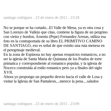
santiago rodriguez -
23 de enero de 2011 - 23:18
No se porque se ha cortado...El Valle de Mena, ya es otra cosa y
San Lorenzo de Vallejo que citas, contiene la figura de un pergrino
con vieira y bordon, Arsenio (Pepe) Fernandez Arenas, utiliza esa
foto en la contraportada de su libro EL PRIMITIVO CAMINO
DE SANTIAGO, eso es señal de que existio una ruta menesa en
el peregrinaje medieval.
En la zona de Espinosa no hay apenas resquicios romanicos, a no
ser la iglesia de Santa Maria de Quintana de los Prados de torre
primatica y correspondiente al romanico popular, y la iglesia de
Noceco construida al estilo romanico pero ya a finales del siglo
XVII.
Ahora yo propongo un pequeño desvio hacia el valle de Losa y
visitar la Iglesia de San Pantaleon,...merece la pena....saludos
santiago rodriguez -
23 de enero de 2011 - 23:09