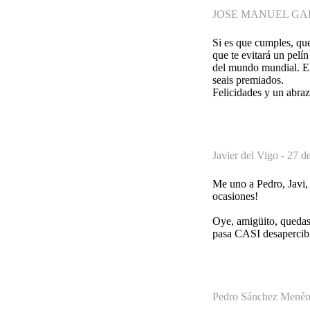
JOSE MANUEL GA
Si es que cumples, que
que te evitará un pelí
del mundo mundial. El
seais premiados.
Felicidades y un abra
Javier del Vigo -
27 de
Me uno a Pedro, Javi, 
ocasiones!
Oye, amigüito, quedas 
pasa CASI desapercibid
Pedro Sánchez Menén