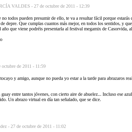
RCÍA VALDES -
27 de octubre de 2011 - 12:39
 no todos pueden presumir de ello, te va a resultar fácil porque estarás d
n de depre. Que cumplas cuantos más mejor, en todos los sentidos, y que 
 año que viene podréis presentarla al festival megamix de Casorvida, 
zo
 octubre de 2011 - 11:59
tocayo y amigo, aunque no pueda yo estar a la tarde para abrazaros rea
guay entre tantos jóvenes, con cierto aire de abuelez... Incluso ese azul
o. Un abrazo virtual en día tan señalado, que se dice.
dez -
27 de octubre de 2011 - 11:02