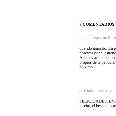
7 COMENTARIOS
joaquin lopez-malla ro
querido ministro: En p
nosotros por el estreno
Ademas acabo de leer q
propios de la pelicul
all ximo
josé luis alcalde revill
FELICIDADES, ENHOR
joseito, el besuconcete