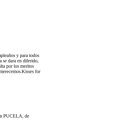
mpleaños y para todos
a se dara en diferido,
lta por los meritos
e merecemos.Kisses for
 en PUCELA, de