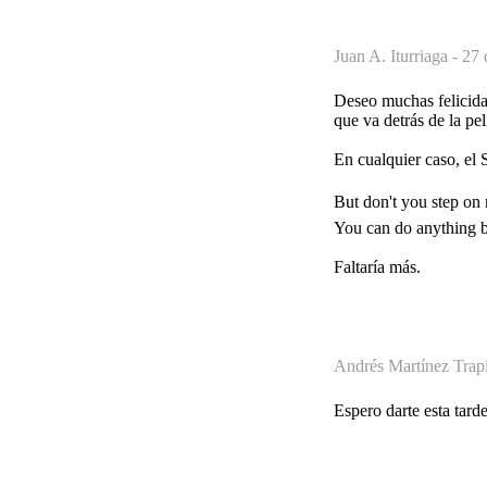
Juan A. Iturriaga -
27 
Deseo muchas felicidad
que va detrás de la pel
En cualquier caso, el 
But don't you step on
You can do anything b
Faltaría más.
Andrés Martínez Trapi
Espero darte esta tar