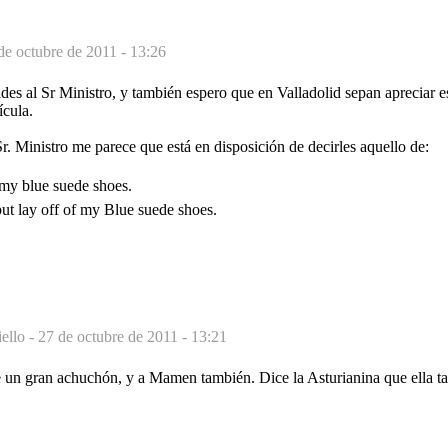
de octubre de 2011 - 13:26
es al Sr Ministro, y también espero que en Valladolid sepan apreciar e
ícula.
Sr. Ministro me parece que está en disposición de decirles aquello de:
 my blue suede shoes.
ut lay off of my Blue suede shoes.
ello -
27 de octubre de 2011 - 13:21
de un gran achuchón, y a Mamen también. Dice la Asturianina que ella t