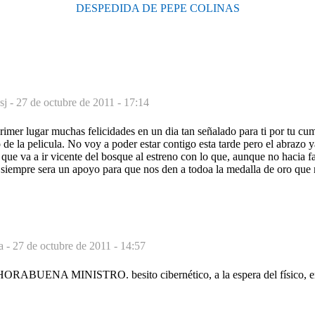
DESPEDIDA DE PEPE COLINAS
sj -
27 de octubre de 2011 - 17:14
rimer lugar muchas felicidades en un dia tan señalado para ti por tu cu
 de la pelicula. No voy a poder estar contigo esta tarde pero el abrazo y
ue va a ir vicente del bosque al estreno con lo que, aunque no hacia fa
a, siempre sera un apoyo para que nos den a todoa la medalla de oro qu
la -
27 de octubre de 2011 - 14:57
ABUENA MINISTRO. besito cibernético, a la espera del físico,