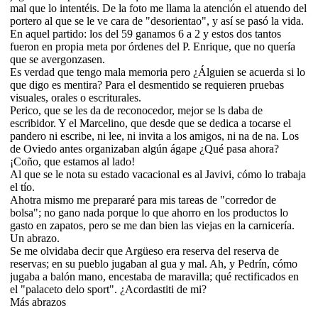
mal que lo intentéis. De la foto me llama la atención el atuendo del
portero al que se le ve cara de "desorientao", y así se pasó la vida.
En aquel partido: los del 59 ganamos 6 a 2 y estos dos tantos
fueron en propia meta por órdenes del P. Enrique, que no quería
que se avergonzasen.
Es verdad que tengo mala memoria pero ¿Álguien se acuerda si lo
que digo es mentira? Para el desmentido se requieren pruebas
visuales, orales o escriturales.
Perico, que se les da de reconocedor, mejor se ls daba de
escribidor. Y el Marcelino, que desde que se dedica a tocarse el
pandero ni escribe, ni lee, ni invita a los amigos, ni na de na. Los
de Oviedo antes organizaban algún ágape ¿Qué pasa ahora?
¡Coño, que estamos al lado!
Al que se le nota su estado vacacional es al Javivi, cómo lo trabaja
el tío.
Ahotra mismo me prepararé para mis tareas de "corredor de
bolsa"; no gano nada porque lo que ahorro en los productos lo
gasto en zapatos, pero se me dan bien las viejas en la carnicería.
Un abrazo.
Se me olvidaba decir que Argüeso era reserva del reserva de
reservas; en su pueblo jugaban al gua y mal. Ah, y Pedrín, cómo
jugaba a balón mano, encestaba de maravilla; qué rectificados en
el "palaceto delo sport". ¿Acordastiti de mi?
Más abrazos