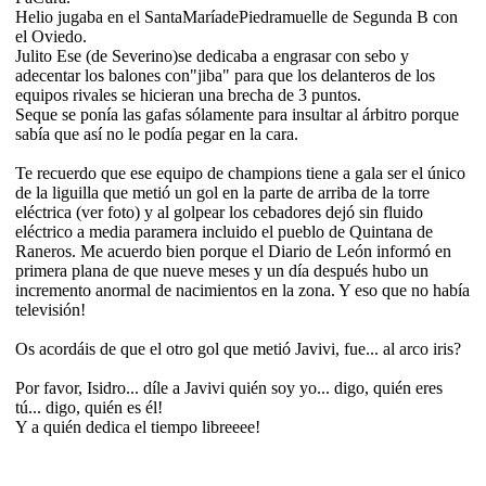
Helio jugaba en el SantaMaríadePiedramuelle de Segunda B con
el Oviedo.
Julito Ese (de Severino)se dedicaba a engrasar con sebo y
adecentar los balones con"jiba" para que los delanteros de los
equipos rivales se hicieran una brecha de 3 puntos.
Seque se ponía las gafas sólamente para insultar al árbitro porque
sabía que así no le podía pegar en la cara.
Te recuerdo que ese equipo de champions tiene a gala ser el único
de la liguilla que metió un gol en la parte de arriba de la torre
eléctrica (ver foto) y al golpear los cebadores dejó sin fluido
eléctrico a media paramera incluido el pueblo de Quintana de
Raneros. Me acuerdo bien porque el Diario de León informó en
primera plana de que nueve meses y un día después hubo un
incremento anormal de nacimientos en la zona. Y eso que no había
televisión!
Os acordáis de que el otro gol que metió Javivi, fue... al arco iris?
Por favor, Isidro... díle a Javivi quién soy yo... digo, quién eres
tú... digo, quién es él!
Y a quién dedica el tiempo libreeee!