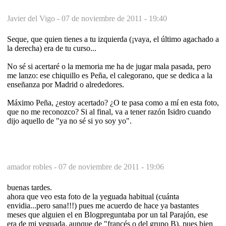
Javier del Vigo -
07 de noviembre de 2011 - 19:40
Seque, que quien tienes a tu izquierda (¡vaya, el último agachado a
la derecha) era de tu curso...
No sé si acertaré o la memoria me ha de jugar mala pasada, pero
me lanzo: ese chiquillo es Peña, el calegorano, que se dedica a la
enseñanza por Madrid o alrededores.
Máximo Peña, ¿estoy acertado? ¿O te pasa como a mí en esta foto,
que no me reconozco? Si al final, va a tener razón Isidro cuando
dijo aquello de "ya no sé si yo soy yo".
amador robles -
07 de noviembre de 2011 - 19:06
buenas tardes.
ahora que veo esta foto de la yeguada habitual (cuánta
envidia...pero sana!!!) pues me acuerdo de hace ya bastantes
meses que alguien el en Blogpreguntaba por un tal Parajón, ese
era de mi yeguada, aunque de "francés o del grupo B). pues bien