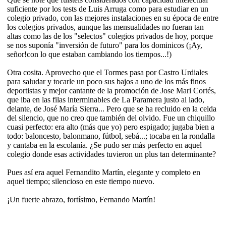
suficiente por los tests de Luis Arruga como para estudiar en un
colegio privado, con las mejores instalaciones en su época de entre
los colegios privados, aunque las mensualidades no fueran tan
altas como las de los "selectos" colegios privados de hoy, porque
se nos suponía "inversión de futuro" para los dominicos (¡Ay,
señor!con lo que estaban cambiando los tiempos...!)
Otra cosita. Aprovecho que el Tormes pasa por Castro Urdiales
para saludar y tocarle un poco sus bajos a uno de los más finos
deportistas y mejor cantante de la promoción de Jose Mari Cortés,
que iba en las filas interminables de La Paramera justo al lado,
delante, de José María Sierra... Pero que se ha recluido en la celda
del silencio, que no creo que también del olvido. Fue un chiquillo
cuasi perfecto: era alto (más que yo) pero espigado; jugaba bien a
todo: baloncesto, balonmano, fútbol, sebá...; tocaba en la rondalla
y cantaba en la escolanía. ¿Se pudo ser más perfecto en aquel
colegio donde esas actividades tuvieron un plus tan determinante?
Pues así era aquel Fernandito Martín, elegante y completo en
aquel tiempo; silencioso en este tiempo nuevo.
¡Un fuerte abrazo, fortísimo, Fernando Martín!