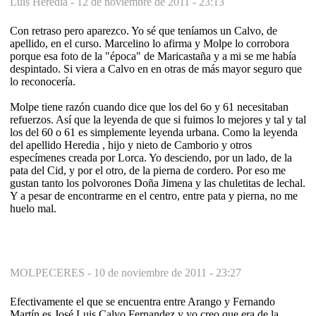
Luis Heredia -
12 de noviembre de 2011 - 23:13
Con retraso pero aparezco. Yo sé que teníamos un Calvo, de
apellido, en el curso. Marcelino lo afirma y Molpe lo corrobora
porque esa foto de la "época" de Maricastaña y a mi se me había
despintado. Si viera a Calvo en en otras de más mayor seguro que
lo reconocería.
Molpe tiene razón cuando dice que los del 6o y 61 necesitaban
refuerzos. Así que la leyenda de que si fuimos lo mejores y tal y tal
los del 60 o 61 es simplemente leyenda urbana. Como la leyenda
del apellido Heredia , hijo y nieto de Camborio y otros
especímenes creada por Lorca. Yo desciendo, por un lado, de la
pata del Cid, y por el otro, de la pierna de cordero. Por eso me
gustan tanto los polvorones Doña Jimena y las chuletitas de lechal.
Y a pesar de encontrarme en el centro, entre pata y pierna, no me
huelo mal.
MOLPECERES -
10 de noviembre de 2011 - 23:27
Efectivamente el que se encuentra entre Arango y Fernando
Martín es José Luis Calvo Fernandez y yo creo que era de la