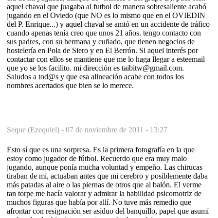
aquel chaval que juagaba al futbol de manera sobresaliente acabó
jugando en el Oviedo (que NO es lo mismo que en el OVIEDIN
del P. Enrique...) y aquel chaval se amtó en un accidente de tráfico
cuando apenas tenía creo que unos 21 años. tengo contacto con
sus padres, con su hermana y cuñado, que tienen negocios de
hostelería en Pola de Siero y en El Berrón. Si aquel interés por
contactar con ellos se mantiene que me lo haga llegar a esteemail
que yo se los facilito. mi dirección es taibitw@gmail.com.
Saludos a tod@s y que esa alineación acabe con todos los
nombres acertados que bien se lo merece.
Seque (Ezequiel) -
07 de noviembre de 2011 - 13:27
Esto sí que es una sorpresa. Es la primera fotografía en la que
estoy como jugador de fútbol. Recuerdo que era muy malo
jugando, aunque ponía mucha voluntad y empeño. Las chirucas
tiraban de mí, actuaban antes que mi cerebro y posiblemente daba
más patadas al aire o las piernas de otros que al balón. El verme
tan torpe me hacía valorar y admirar la habilidad psicomotriz de
muchos figuras que había por allí. No tuve más remedio que
afrontar con resignación ser asíduo del banquillo, papel que asumí