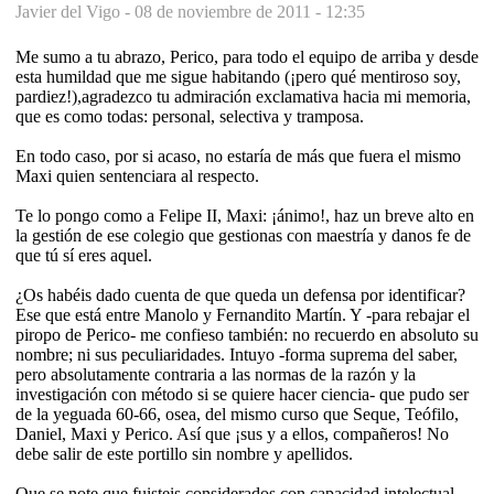
Javier del Vigo -
08 de noviembre de 2011 - 12:35
Me sumo a tu abrazo, Perico, para todo el equipo de arriba y desde
esta humildad que me sigue habitando (¡pero qué mentiroso soy,
pardiez!),agradezco tu admiración exclamativa hacia mi memoria,
que es como todas: personal, selectiva y tramposa.
En todo caso, por si acaso, no estaría de más que fuera el mismo
Maxi quien sentenciara al respecto.
Te lo pongo como a Felipe II, Maxi: ¡ánimo!, haz un breve alto en
la gestión de ese colegio que gestionas con maestría y danos fe de
que tú sí eres aquel.
¿Os habéis dado cuenta de que queda un defensa por identificar?
Ese que está entre Manolo y Fernandito Martín. Y -para rebajar el
piropo de Perico- me confieso también: no recuerdo en absoluto su
nombre; ni sus peculiaridades. Intuyo -forma suprema del saber,
pero absolutamente contraria a las normas de la razón y la
investigación con método si se quiere hacer ciencia- que pudo ser
de la yeguada 60-66, osea, del mismo curso que Seque, Teófilo,
Daniel, Maxi y Perico. Así que ¡sus y a ellos, compañeros! No
debe salir de este portillo sin nombre y apellidos.
Que se note que fuisteis considerados con capacidad intelectual