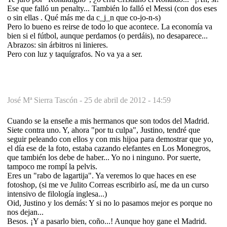
Ese que falló un penalty... También lo falló el Messi (con dos eses
o sin ellas . Qué más me da c_j_n que co-jo-n-s)
Pero lo bueno es reirse de todo lo que acontece. La economía va
bien si el fútbol, aunque perdamos (o perdáis), no desaparece...
Abrazos: sin árbitros ni linieres.
Pero con luz y taquígrafos. No va ya a ser.
José Mª Sierra Tascón -
25 de abril de 2012 - 14:59
Cuando se la enseñe a mis hermanos que son todos del Madrid.
Siete contra uno. Y, ahora "por tu culpa", Justino, tendré que
seguir peleando con ellos y con mis hijoa para demostrar que yo,
el día ese de la foto, estaba cazando elefantes en Los Monegros,
que también los debe de haber... Yo no i ninguno. Por suerte,
tampoco me rompí la pelvis.
Eres un "rabo de lagartija". Ya veremos lo que haces en ese
fotoshop, (si me ve Julito Correas escribirlo así, me da un curso
intensivo de filología inglesa...)
Oid, Justino y los demás: Y si no lo pasamos mejor es porque no
nos dejan...
Besos. ¡Y a pasarlo bien, coño...! Aunque hoy gane el Madrid.