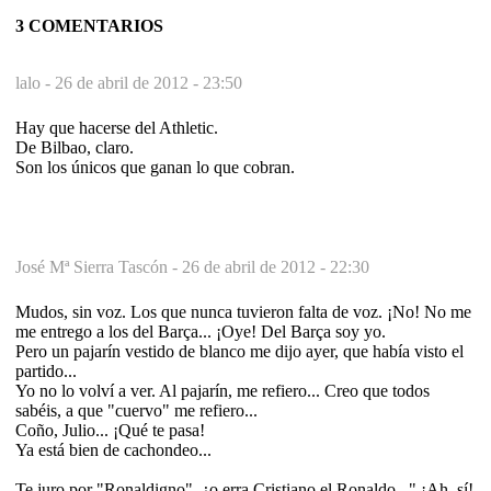
3 COMENTARIOS
lalo -
26 de abril de 2012 - 23:50
Hay que hacerse del Athletic.
De Bilbao, claro.
Son los únicos que ganan lo que cobran.
José Mª Sierra Tascón -
26 de abril de 2012 - 22:30
Mudos, sin voz. Los que nunca tuvieron falta de voz. ¡No! No me
me entrego a los del Barça... ¡Oye! Del Barça soy yo.
Pero un pajarín vestido de blanco me dijo ayer, que había visto el
partido...
Yo no lo volví a ver. Al pajarín, me refiero... Creo que todos
sabéis, a que "cuervo" me refiero...
Coño, Julio... ¡Qué te pasa!
Ya está bien de cachondeo...
Te juro por "Ronaldigno", ¿o erra Cristiano el Ronaldo..." ¡Ah, sí!